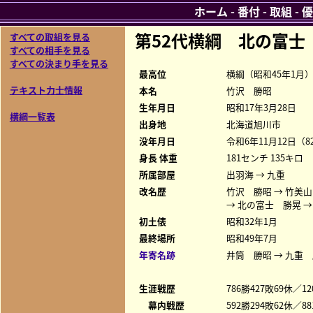
ホーム
-
番付
-
取組
-
優
第52代横綱 北の富
すべての取組を見る
すべての相手を見る
すべての決まり手を見る
最高位
横綱（昭和45年1月
テキスト力士情報
本名
竹沢 勝昭
生年月日
昭和17年3月28日
横綱一覧表
出身地
北海道旭川市
没年月日
令和6年11月12日（8
身長 体重
181センチ 135キロ
所属部屋
出羽海 → 九重
改名歴
竹沢 勝昭 → 竹美山
→ 北の富士 勝晃 
初土俵
昭和32年1月
最終場所
昭和49年7月
年寄名跡
井筒 勝昭 → 九重 
生涯戦歴
786勝427敗69休／12
幕内戦歴
592勝294敗62休／