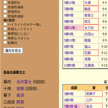
5勝10敗
大潮
十3
先場所位
先場所成績
7勝8敗
輪島
十4
翌場所位
9勝6敗
栃富士
十5
翌場所成績
他の設定
9勝6敗
琉王
十6
ハイライトのカラー無し
3勝12敗
太刀光
十7
↓
外国人ハイライト
9勝6敗
白田山
十8
東西別にしない
簡単なスタイル
5勝10敗
朝嵐
十9
絵番付
8勝7敗
嵐山
十10
7勝8敗
花錦
十11
9勝6敗
凌駕
十12
10勝5敗
北瀬海
十13
各段の優勝力士
幕内
北の富士
(5回目)
幕
成績
東
十両
金剛
(2回目)
3勝4敗
若獅子
下
幕下
長浜
2勝5敗
江戸
下
三段目
照晃
7勝0敗 優
長浜
下
↑