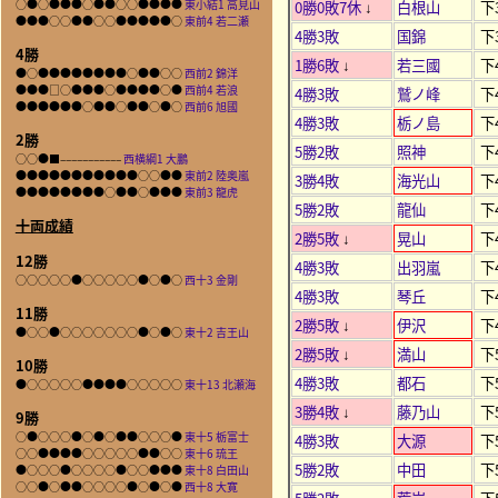
○●○●●●○●●○○●●●●
東小結1 高見山
0勝0敗7休
白根山
下
↓
●●●○○●●○○●●●●●○
東前4 若二瀬
4勝3敗
国錦
下
4勝
1勝6敗
若三國
下
↓
●○●●●●●●●●○●●○○
西前2 錦洋
●●●□○●●●○●●●●○●
西前4 若浪
4勝3敗
鷲ノ峰
下
●●●●●●○●●○●●○●○
西前6 旭國
4勝3敗
栃ノ島
下
2勝
5勝2敗
照神
下
○○●■–––––––––––
西横綱1 大鵬
●●●●●●●●●●●○○●●
東前2 陸奥嵐
3勝4敗
海光山
下
●●●●●●●●○●●○●●●
東前3 龍虎
5勝2敗
龍仙
下
十両成績
2勝5敗
晃山
下
↓
12勝
4勝3敗
出羽嵐
下
○○○○○●○○○○○●○●○
西十3 金剛
4勝3敗
琴丘
下
11勝
2勝5敗
伊沢
下
↓
●○○●○○○○○○○●○●○
東十2 吉王山
2勝5敗
満山
下
↓
10勝
4勝3敗
都石
下
●○○○○○●●●●○○○○○
東十13 北瀬海
3勝4敗
藤乃山
下
↓
9勝
○●○○○●○●○●●○○○●
東十5 栃富士
4勝3敗
大源
下
○○●●●●○○○○○●●○○
東十6 琉王
5勝2敗
中田
下
●○○○●○○○○●○○●●●
東十8 白田山
○○●○●●○○○○●○●○●
西十8 大寛