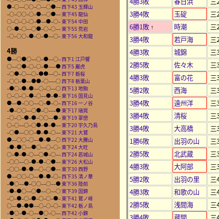
4勝3敗
春日浜
三2
●–○––○○–○––○●––
西下43 玉輝山
3勝4敗
玉碇
三2
–○–○○–○–●––○●––
東下45 龍仙
○–○–○–○–●––●–○–
東下54 中田
6勝1敗
時潮
三2
↑
○–●–○––○●–○–○––
東下55 荒岩
–○–○○–●–○–●––○–
東下56 大和龍
3勝4敗
若戸海
三2
4勝
4勝3敗
城錦
三3
●––○●○––○–●––○–
西下1 江戸響
2勝5敗
佐々木
三3
○––○●–○–○–●–––●
西下5 巌虎
–○●–○––○–●●––○–
西下7 栃桜
4勝3敗
富の花
三3
–○○–●––●●–○–––○
西下8 栃葉山
–●○–●–●––○–○––○
西下13 地駒
5勝2敗
西海
三3
○–○–○–●–○––●–●–
東下16 国見山
3勝4敗
遠州洋
三3
●––●–○○––○–●–○–
西下16 一ノ谷
–●–○○––○●–○–––●
東下17 瑞晃
3勝4敗
清桜
三3
–○–○–●–●–○○––●–
東下19 翠巒
○–○––○–○●–●–●––
東下20 宇久乃島
3勝4敗
大高橋
三3
–○●––○○–●–●–○––
東下21 大鷲
●––○○–○––●–●––○
西下22 大騰山
1勝6敗
出羽の山
三3
–●–●○––●○––○–○–
東下24 大旺
2勝5敗
北武蔵
三3
○–●–●–○––○●–○––
西下24 若城山
–○○––○–●–●–○●––
東下26 大松山
4勝3敗
大阿部
三3
–○○–●–●––○–○●––
東下30 西野
●––○○–○––●–●–○–
西下35 清ノ華
5勝2敗
出羽の里
三4
–●○––●–○○––○––●
東下36 陸前
4勝3敗
和歌の山
三4
–●–●○––○●––○––○
東下39 国錦
–○–●–○–●–○–○–●–
東下41 鷲ノ峰
2勝5敗
浅間海
三4
○––●–●●––○–○–○–
東下42 栃ノ島
–●○–●–○––●○–○––
西下42 小錦
3勝4敗
蔵間
三4