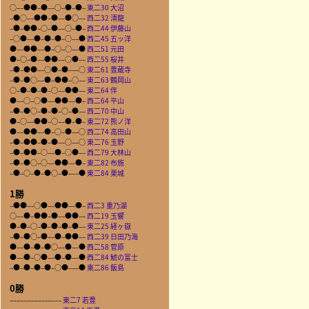
○––●●–●––○–●–●–
東二30 大沼
–●○––●●–●––●○––
西二32 清龍
–●–●●–○–●––○–●–
西二44 伊藤山
–○●––●–●–●–○––●
西二45 五ッ洋
●––●●––●–○–○––●
西二51 元田
●–○–●––●●––○●––
西二55 桜井
–●–●●––○●–●–––○
東二61 豊蔵寺
–●–●○––●–●●–○––
東二63 鶴岡山
○–●–●–●–○––●●––
東二64 伴
●––○–○●––●●––●–
西二64 平山
–●–●○–●–●–○–●––
西二70 中山
●–○––●●–○––●–●–
東二72 熊ノ洋
●––●●––●–○–●––○
西二74 高田山
–●–●●–●–●––○––○
東二76 玉野
–●–●●–○––●–○●––
西二79 大林山
–●–●○–○––●●––●–
東二82 布施
–●–○–●–●○–●–––●
東二84 栗城
1勝
–●●––○●––●●––●–
西二3 重乃湖
○––●–●●–●––●●––
西二19 玉響
●–●–○–●–●–●–●––
東二25 経ヶ嶽
–●–●○–●––●–●●––
西二39 日田乃海
●––●–●–●○––●––●
西二58 菅原
●––●–○●––●–●––●
西二84 鯱の富士
–●–●–●–●–○●–––●
東二86 飯島
0勝
–––––––––––––––
東二7 若豊