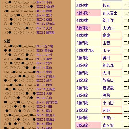
–○●––○–○–○○–––○
東三20 下山
3勝4敗
秋元
二
–○–○–○–○○–○–●––
西三21 松前洋
–●○––○–○○––○––○
東三28 時潮
5勝2敗
花矢冨士
二
↑
–○–○–○●–○––○○––
東三46 垂沢
○––●–○–○–○–○○––
東三49 樋口
4勝3敗
錦江洋
二1
○––●○–○––○–○––○
西三67 紀州洋
5勝2敗
天保山
二1
↑
–○○––○–○–○●–○––
西三74 大賀
–○●––○–○○–○––○–
東三81 國美岳
4勝3敗
豪龍
二1
5勝
2勝5敗
玉若
二1
–○–●–○–●○–○–––○
西三3 五ッ竜
0勝0敗7休
玉港
二1
●–●––○○–○–○––○–
東三6 奥羽山
–○●––○–○○–●–○––
西三10 北村
3勝4敗
奥村
二1
–○○–○–●––○●–––○
西三11 神幸
○––●–○○–●–○–○––
西三13 宍戸
3勝4敗
神名部
二1
–○–○○–○––○●–––●
西三14 雷山
○–○–●–○–○–○–––●
西三18 豊嵐
2勝5敗
大川
二1
–○–○○––●–●○––○–
西三27 昇龍山
2勝5敗
龍峰山
二1
●–○––●○–○––○○––
西三32 蜂矢
○––●○––●–○○––○–
東三33 西海
4勝3敗
若城龍
二1
–●○–●––○○––○○––
西三34 五島灘
–○○––○○–○–●–––●
西三35 大觥
3勝4敗
黒豹
二2
○–○–○–●––○–○●––
西三38 心山
4勝3敗
小山田
二2
●––○–○●–○––○–○–
東三40 出羽の里
–○–○–●–○–●○––○–
西三47 村田
2勝5敗
岡野
二2
–●○––○–●–○–○––○
東三55 尾形
○–●–○––○○––○●––
西三55 像州山
3勝4敗
大東山
二2
–○○–○–●––○○–––●
西三57 竜海山
○–●––●–○–○–○––○
東三58 源田
5勝2敗
森ヶ嶽
二2
↑
●–○––○–○●–○–○––
西三62 朝桜