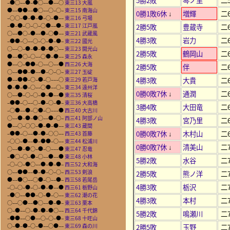
5勝2敗
琴ノ里
二5
–●○––●–●○––●––○
東三13 大嵐
●––●●––●○––○–○–
東三15 南海山
0勝1敗6休
増輝
二6
↓
–○○–●–●–●–○–●––
東三16 弓場
–●–●–○–○–○●––●–
東三17 江戸嵐
2勝5敗
豊蔵寺
二6
○––●○–●––●–○●––
東三21 武蔵風
4勝3敗
岩力
二6
–●●–○––○–○–●–●–
東三22 國光
○––○–●–●–●–●○––
東三23 開光山
2勝5敗
鶴岡山
二6
●––●○–○––○●–●––
東三25 森永
●––○–●●–○––○––●
西三26 大海
2勝5敗
伴
二6
○––●●–●––●–○–○–
東三27 玉碇
4勝3敗
大貴
二6
●––●●–○–●–○–––○
東三29 若戸海
●–●–●–○––○●––○–
東三34 遠州洋
0勝0敗7休
通潤
二6
↓
○––●–○–○–●–●––●
東三35 清桜
–●●–○––○–●–○–●–
東三36 大高橋
3勝4敗
大田竜
二6
–○●––●–○●–○–––●
西三40 大古川
○––●–●–●○––●–○–
西三41 阿部ノ山
4勝3敗
宮乃里
二6
●––○–○○–●–●–●––
東三43 蔵間
0勝0敗7休
木村山
二6
–●●–○––●–●–○○––
西三43 首藤
↓
–○○–●––●–●●–○––
東三44 松浦川
0勝0敗7休
清美山
二7
↓
○––●–●○–●–○–––●
東三47 忍竜
–●○–○–●–○––●––●
東三48 小林
5勝2敗
水谷
二7
–○–○–●○––●–●–●–
西三52 大和海
○––●●––●–●–○–○–
西三53 剣浪
2勝5敗
熊ノ洋
二7
●––●○––○●–○––●–
西三58 若尾岳
4勝3敗
栃沢
二7
–○–○–●–○–●–●––●
西三61 栃野山
–●○––●●–○–●–○––
東三62 潮の花
4勝3敗
本村
二7
○––○●––●○––●–●–
東三63 栗本
○–●––○–●–●–●○––
西三64 千代錦
5勝2敗
鳴瀬川
二7
–●●––○●––○–○–●–
東三68 十旺山
○–●–●–○–●––○●––
東三69 森の川
2勝5敗
玉野
二7