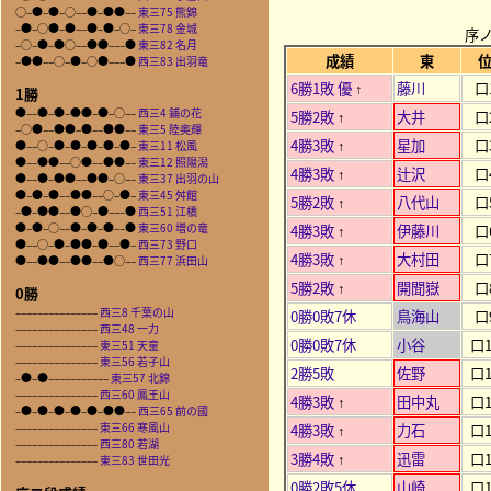
○–●–●–○––●–●●––
東三75 熊錦
–●–○●–●––●–●–○–
東三78 金城
序
–○–●–●○––●●–––●
東三82 名月
成績
東
–●●––○–●–○●–––●
西三83 出羽竜
6勝1敗 優
藤川
口
↑
1勝
●––●–●–●●–●–○––
西三4 鋪の花
5勝2敗
大井
口
↑
–○●––●●–●––●●––
東三5 陸奥輝
4勝3敗
星加
口
●––○–●–●–●–●–●–
東三11 松風
↑
●––●●––○●––●●––
東三12 照陽潟
4勝3敗
辻沢
口
↑
●––●–●●––●●–○––
東三37 出羽の山
●–●–●––●●––○–●–
東三45 舛館
5勝2敗
八代山
口
↑
–●–●●––●○–●–––●
西三51 江橋
●–●–○––●–●–●––●
東三60 増の竜
4勝3敗
伊藤川
口
↑
●––○–●–●●–●––●–
西三73 野口
4勝3敗
大村田
口
↑
●––●●––●●––●○––
西三77 浜田山
5勝2敗
開聞嶽
口
↑
0勝
–––––––––––––––
西三8 千葉の山
0勝0敗7休
鳥海山
口
–––––––––––––––
西三48 一力
0勝0敗7休
小谷
口1
–––––––––––––––
東三51 天童
–––––––––––––––
東三56 若子山
2勝5敗
佐野
口1
–●–●–––––––––––
東三57 北錦
–––––––––––––––
西三60 鳳王山
4勝3敗
田中丸
口1
↑
–●–●–●–●–●–●●––
西三65 前の國
–––––––––––––––
東三66 寒風山
4勝3敗
力石
口1
↑
–––––––––––––––
西三80 若湖
3勝4敗
迅雷
口1
↑
–––––––––––––––
東三83 世田光
0勝2敗5休
山崎
口1