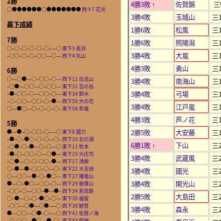
2勝
4勝3敗
佐賀錦
三
↑
○●●●●●●○●●●●●●●
西十7 花光
3勝4敗
玉城山
三1
幕下成績
1勝6敗
松風
三1
7勝
1勝6敗
照陽潟
三1
○–○–○–○–○–○–––○
東下3 長浜
3勝4敗
大嵐
三1
–○○–○–○–○○––○––
西下4 丸山
4勝3敗
勇山
三1
6勝
○––○●––○–○○–○––
西下12 白法山
3勝4敗
南海山
三1
–○●––○○––○–○○––
東下31 吉の谷
3勝4敗
弓場
三1
–●–○○–○––○○–○––
東下34 鈴木
–○–○○––○○–○–●––
西下50 大の花
3勝4敗
江戸嵐
三1
○––●○––○–○–○–○–
東下58 昇竜
4勝3敗
芦ノ花
三1
5勝
2勝5敗
大安藤
三1
●––●–○–○○–○–––○
東下8 國力
–●–○–●○–○–○––○–
西下10 北の湖
6勝1敗
下山
三2
↑
–○●–○–●––○–○––○
東下11 牧本
–●–○–○○–○––○●––
東下15 大庄司
3勝4敗
武蔵風
三2
–○●––○–○–○○–●––
西下17 清柳
○–●––●–○○–○––○–
東下22 大吉田
3勝4敗
國光
三2
○––○○––●–○–●○––
東下27 播竜山
3勝4敗
開光山
三2
●––○–●○––○○–○––
西下29 栃偉山
–○○–○––○○–●––●–
西下34 若高鉄
2勝5敗
大島田
三2
○–●––○–○–●○–○––
東下35 福留
–○○––○●––○●–––○
西下38 鯱登
3勝4敗
森永
三2
●––○○––○●–○–––○
西下41 佐賀ノ海
–○–○○––●○––●–○–
東下43 照神