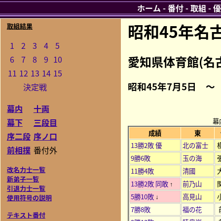
ホーム
-
番付
-
取組
-
優
昭和45年名
取組結果
1
2
3
4
5
愛知県体育館(名
6
7
8
9
10
11
12
13
14
15
昭和45年7月5日 ～ 
決定戦
幕内
十両
幕
幕下
三段目
成績
東
序二段
序ノ口
13勝2敗 優
北の富士
前相撲
番付外
9勝6敗
玉の海
改名力士一覧
11勝4敗
清國
新弟子一覧
13勝2敗 同敢
前乃山
↑
引退力士一覧
5勝10敗
高見山
使用符号の説明
↓
7勝8敗
福の花
テキスト番付