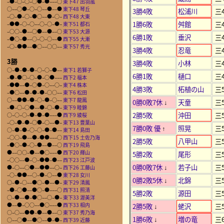
–●–○–○–○●–●–––○
東下47 出羽嵐
○––○●–○–○––●––●
東下48 琴丘
3勝4敗
松浦川
三4
–○–●–○–●○––●–○–
西下48 大東
1勝6敗
舛館
三4
–●●–○–○––○–○–●–
東下51 都石
–○○–●––○●––●––○
東下53 大源
6勝1敗
垂沢
三4
–●○–●––○–○–○––●
西下55 大漸
–○–●●––●○––○○––
東下57 秀光
3勝4敗
忍竜
三4
3勝
3勝4敗
小林
三4
○–●–●–●–○–○–●––
東下1 若獅子
6勝1敗
樋口
三4
–●–●○–○–●–○●–––
西下2 福本
–●●––●–○●–○––○–
東下4 株本
4勝3敗
柘植の山
三5
–●○––●–●–●–○○––
東下6 松田
○––●●–●–○–●–○––
東下7 龍鳳
0勝0敗7休
天童
三5
↓
–●–○–○●––●–○–●–
東下9 睦錦
2勝5敗
沖田
三5
○–○–○–●–●–●–––●
西下9 綾桜
–○–●–●–○●–○––●–
東下13 豊葉山
7勝0敗 優
照晃
三5
↑
○–●–●–○–○–●–●––
東下14 島田
–○○–●––●–●●–––○
西下15 土佐乃海
2勝5敗
八甲山
三5
–●○–●–○–●––●––○
西下19 飛島
●––○○–●––●○–––●
西下20 輝山
5勝2敗
尾形
三5
–○○––●–○–●●–●––
西下23 江戸波
0勝0敗7休
若子山
三5
●–○––○●––●●––○–
西下26 工藤山
↓
–○–●●––○–●–○––●
東下28 女川
0勝2敗5休
北錦
三5
↓
○–●–○––●○–●––●–
東下29 清鳳
–●–○●––●○–●–––○
西下31 照清
5勝2敗
源田
三5
○–●––●–●○––○–●–
東下33 渥美洋
●––●–○○––●○–––●
西下33 相内
2勝5敗
蛯沢
三5
↓
○–○––●●–●––●––○
東下37 秀乃海
1勝6敗
増の竜
三6
↓
○––○●––●○––●–●–
西下39 近藤