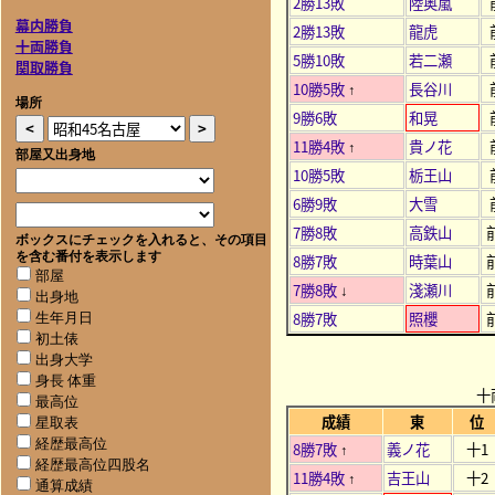
2勝13敗
陸奥嵐
幕内勝負
2勝13敗
龍虎
十両勝負
5勝10敗
若二瀬
関取勝負
10勝5敗
長谷川
↑
場所
9勝6敗
和晃
11勝4敗
貴ノ花
↑
部屋又出身地
10勝5敗
栃王山
6勝9敗
大雪
7勝8敗
高鉄山
ボックスにチェックを入れると、その項目
を含む番付を表示します
8勝7敗
時葉山
部屋
7勝8敗
淺瀬川
↓
出身地
8勝7敗
照櫻
生年月日
初土俵
出身大学
身長 体重
十
最高位
成績
東
位
星取表
経歴最高位
8勝7敗
義ノ花
十1
↑
経歴最高位四股名
11勝4敗
吉王山
十2
↑
通算成績