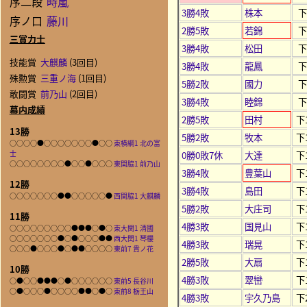
序二段
時嵐
3勝4敗
株本
下
序ノ口
藤川
2勝5敗
若錦
下
三賞力士
3勝4敗
松田
下
技能賞
大麒麟
(3回目)
3勝4敗
龍鳳
下
殊勲賞
三重ノ海
(1回目)
5勝2敗
國力
下
敢闘賞
前乃山
(2回目)
3勝4敗
睦錦
下
幕内成績
2勝5敗
田村
下
13勝
5勝2敗
牧本
下
○○○○●○○○○○○○●○○
東横綱1 北の富
士
0勝0敗7休
大達
下
○○○○○○○○●○○●○○○
東関脇1 前乃山
3勝4敗
豊葉山
下
12勝
3勝4敗
島田
下
○○○○○○○●●○○○○○●
西関脇1 大麒麟
5勝2敗
大庄司
下
11勝
4勝3敗
国見山
下
○○○○○○○○○●●●○●○
東大関1 清國
○○○○○○○●○●○○○●●
西大関1 琴櫻
4勝3敗
瑞晃
下
○○○●○○○●○●●○○○○
東前7 貴ノ花
2勝5敗
大扇
下
10勝
4勝3敗
翠巒
下
○●○○●●●○●○○○○○○
東前5 長谷川
○●○○○●○○○○●●○●○
東前8 栃王山
4勝3敗
宇久乃島
下