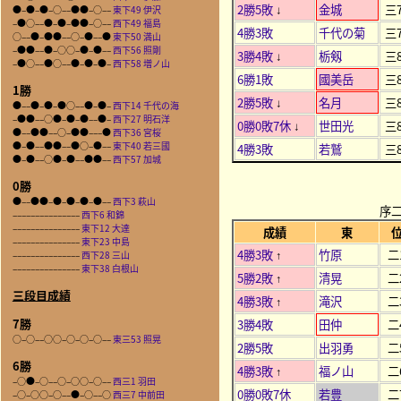
2勝5敗
金城
三7
●–●–●–○––●●–○––
東下49 伊沢
↓
–●○––●–●–●●–○––
西下49 福島
4勝3敗
千代の菊
三7
○––●–●●––○–●––●
東下50 満山
–●●––●–○○–●–●––
西下56 照剛
3勝4敗
栃剱
三8
↓
–●○––●○––●–●–●–
西下58 増ノ山
6勝1敗
國美岳
三8
1勝
2勝5敗
名月
三8
↓
●––●–●–●○––●–●–
西下14 千代の海
–●●––○●–●–●––●–
西下27 明石洋
0勝0敗7休
世田光
三8
↓
●––●●––○–●●–––●
西下36 宮桜
●–●––●●––●○–●––
東下40 若三國
4勝3敗
若鷲
三8
●–●––○●–●––●●––
西下57 加城
0勝
●––●●–●–●–●–●––
西下3 萩山
序
–––––––––––––––
西下6 和錦
–––––––––––––––
東下12 大達
成績
東
–––––––––––––––
東下23 中島
4勝3敗
竹原
二
–––––––––––––––
西下28 三山
↑
–––––––––––––––
東下38 白根山
5勝2敗
清晃
二
↑
三段目成績
4勝3敗
滝沢
二
↑
7勝
3勝4敗
田仲
二
○–○––○○–○–○–○––
東三53 照晃
2勝5敗
出羽勇
二
6勝
4勝3敗
福ノ山
二
↑
–○●–○––○–○○–○––
西三1 羽田
0勝0敗7休
若豊
二
–○–○○–○––●–○––○
西三7 中前田