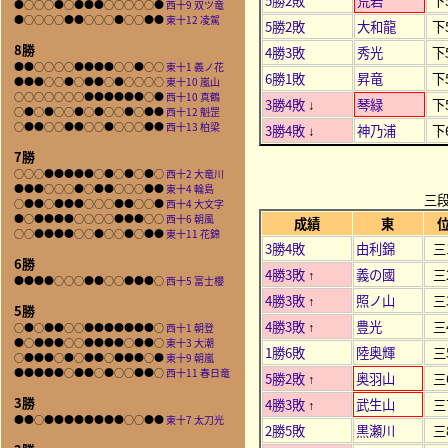
5勝2敗
荒岩
下
●○○○●○●●●○○○○○●
西十9 双ツ竜
●○○○○●●○○○●○○●●
東十12 凌駕
5勝2敗
大和龍
下
8勝
4勝3敗
秀光
下
●●○○○○●●●●○○●○○
東十1 義ノ花
6勝1敗
昇竜
下
●●●○○●○●●○●○○○○
東十10 嵐山
○○○○○○○●●●●●●○●
西十10 真鶴
3勝4敗
琴緑
下
↓
○●○●○○●○●○○●○●●
西十12 魁罡
○●●○○●●○○●○○○●●
西十13 柏梁
3勝4敗
神乃浦
下
↓
7勝
○○○●●●●●○●○●○●○
西十2 大竜川
●●●○○○●○●●○○○●●
東十4 輪島
三
○●●○●●●○○○●●○○●
西十4 大文字
●○●●●●○○○○●●●○○
西十6 朝風
成績
東
○○●●●●○○●○○●○●●
東十11 花錦
3勝4敗
由利錦
三
6勝
4勝3敗
義の國
三
↑
●●●●○○○●●○○●●●○
西十5 富士櫻
4勝3敗
照ノ山
三
↑
5勝
4勝3敗
豊光
三
↑
○●○●●○○●●●●●●●○
西十1 朝登
●○●●●○○●●●●○●●○
東十3 大潮
1勝6敗
陸奥輝
三
○●●●○●○●●○●●●○●
東十9 朝嵐
●●●●●○●●○●○○●●○
西十11 春日竜
5勝2敗
奥羽山
三
↑
3勝
4勝3敗
武生山
三
↑
●●○●●●●●●●●○○●●
東十7 太刀光
2勝5敗
黒瀬川
三