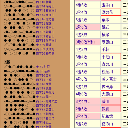
–●●––○–●●–○–––○
西下40 栃昇
4勝3敗
玉手山
三6
○––●○––●–○–●●––
東下44 海光山
–●●––●–●–○○––○–
西下44 石見富士
3勝4敗
潮の花
三6
○–●–●–○–●––●○––
西下45 南洲山
3勝4敗
栗本
三6
–○○–●–●––●○––●–
西下46 北乃龍
○–●––○●––●–○––●
西下51 輝錦
2勝5敗
錦岩
三6
↓
●––●●––●○––○––○
東下52 藤乃山
–●–○–●○––○●–●––
西下52 鷲昇山
4勝3敗
横瀬
三6
●–○––○–●–●○–––●
西下53 鷲羽山
●–●–○–●–●–○––○–
西下54 琴乃富士
0勝0敗7休
寒風山
三6
↓
–○–○●––●–●○––●–
東下59 琴緑
4勝3敗
千軒
三6
○–○–○–●––●–●●––
西下59 武蔵海
●––○–○–●–○●–––●
東下60 神乃浦
3勝4敗
十旺山
三6
2勝
3勝4敗
森の川
三6
–○●–○–●●––●–●––
東下2 江戸
4勝3敗
松葉川
三7
●––○–○–●●–●––●–
東下5 若錦
●––●–●○––○–●●––
東下10 田村
4勝3敗
若ノ冨士
三7
●–●––○–●●–●–○––
西下11 上潮
●–●–●––○–●–●–○–
東下18 大扇
3勝4敗
佐田勇
三7
○––●–●●–○––●––●
西下18 後藤
–●–●○–●–●––●–○–
西下21 千代桜
4勝3敗
大鷹山
三7
●––●●––●○––○––●
東下25 開王
3勝4敗
蕨川
三7
–●–○–●●–●––○––●
西下25 比咩の里
↓
–●–●–●–●●–○–––○
西下30 玄武
2勝5敗
熊錦
三7
↓
–●–●–●–○●–○––●–
東下32 青葉山
–○○–●–●–●––●––●
西下32 釧路錦
3勝4敗
紀和錦
三7
↓
–○●–●–●––○–●●––
西下37 春日洋
●––●–○–○–●●–––●
東下46 晃山
5勝2敗
徳の山
三7
●–○––●●–○–●––●–
西下47 伊藤