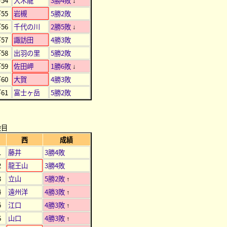
54
大木龍
3勝4敗
↓
55
岩槻
5勝2敗
56
千代の川
2勝5敗
↓
57
諏訪田
4勝3敗
58
出羽の里
5勝2敗
59
佐田岬
1勝6敗
↓
60
大賀
4勝3敗
61
富士ヶ岳
5勝2敗
段目
西
成績
1
藤井
3勝4敗
2
龍王山
3勝4敗
3
立山
5勝2敗
↑
4
遠州洋
4勝3敗
↑
5
江口
4勝3敗
↑
6
山口
4勝3敗
↑