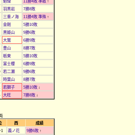
魁傑
11勝4敗 準敢
↑
羽黒岩
7勝8敗
三重ノ海
11勝4敗 準殊
↑
金剛
5勝10敗
黒姫山
9勝6敗
大鷲
6勝9敗
豊山
8勝7敗
栃東
5勝10敗
富士櫻
6勝9敗
0
若二瀬
9勝6敗
1
時葉山
8勝7敗
2
若獅子
5勝10敗
↓
3
大旺
7勝8敗
↓
両
位
西
成績
1
義ノ花
9勝6敗
↑