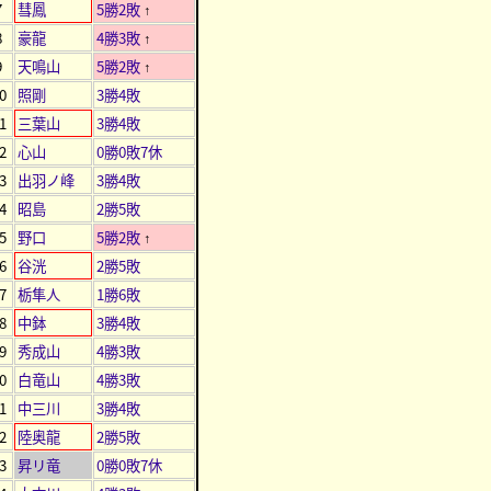
7
彗鳳
5勝2敗
↑
8
豪龍
4勝3敗
↑
9
天鳴山
5勝2敗
↑
0
照剛
3勝4敗
1
三葉山
3勝4敗
2
心山
0勝0敗7休
3
出羽ノ峰
3勝4敗
4
昭島
2勝5敗
5
野口
5勝2敗
↑
6
谷洸
2勝5敗
7
栃隼人
1勝6敗
8
中鉢
3勝4敗
9
秀成山
4勝3敗
0
白竜山
4勝3敗
1
中三川
3勝4敗
2
陸奥龍
2勝5敗
3
昇リ竜
0勝0敗7休