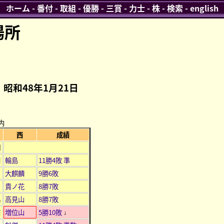
ホーム
-
番付
-
取組
-
優勝
-
三賞
-
力士
-
株
-
検索
-
english
場所
昭和48年1月21日
内
西
成績
綱
関
輪島
11勝4敗 準
出
大麒麟
9勝6敗
出
貴ノ花
8勝7敗
脇
高見山
8勝7敗
結
増位山
5勝10敗
↓