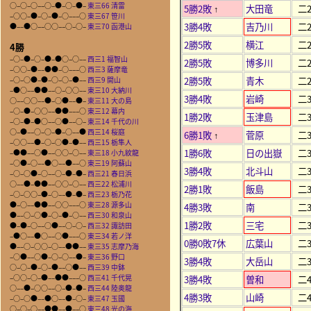
○–○–○––○–●–○–●–
東三66 清雷
5勝2敗
大田竜
二2
↑
–○○–●–○–●–○–––○
東三67 笹川
3勝4敗
吉乃川
二2
●––●○––○○––○–○–
東三70 函港山
2勝5敗
横江
二2
4勝
–○–●–○–●–●○–○––
西三1 福智山
2勝5敗
博多川
二2
–○○–●––●●–○–––○
西三3 薩摩竜
2勝5敗
青木
二2
–○–○●–●–○–○–●––
西三9 開山
–●○––●●––○–○○––
東三10 大納川
3勝4敗
岩崎
二3
○––○○––●–○●––●–
東三11 大の島
–○–●–○○––●●–––○
東三12 幕内
1勝2敗
玉津島
二3
–○–●–●○––○●––○–
東三14 千代の川
○–●––○–○–●–○––●
西三14 桜庭
6勝1敗
菅原
二3
↑
–○○––●–○–○●–●––
西三15 栃隼人
1勝6敗
日の出嶽
二3
–●●––○●––○○–○––
東三18 小九紋龍
–○●–○––●○––●––○
東三19 阿蘇山
3勝4敗
北斗山
二3
–○–○●–○––○–●–●–
西三21 春日浜
○––●–●●––○○–○––
西三22 松浦川
2勝1敗
飯島
二3
–○–○○–●–○––●–●–
西三23 栃乃花
●–○––●●––○○–––○
東三28 源多山
4勝3敗
南
二3
●––○–○●–○–●–○––
西三30 和泉山
1勝2敗
三宅
二3
●–●–○––○●––○–○–
西三32 諏訪田
–●○––●○––○●–––○
東三34 若ノ洋
0勝0敗7休
広葉山
二3
●––○–○○–○––●●––
東三35 志摩乃海
–○●––○●–○–○––●–
東三36 野口
3勝4敗
大岳山
二3
○–○–●–○–●––○●––
西三39 中鉢
–○○–○–●––●●–––○
西三41 千代晃
3勝4敗
曽和
二4
○––●–○○––○–●–●–
西三44 陸奥龍
4勝3敗
山崎
二4
–○–○●––●○––●–○–
東三47 玉國
○–○–○––●●––●––○
東三48 光の海