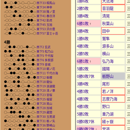
1勝6敗
大法海
三
●––○–●○–○––○––○
西下33 相馬山
–●–●○––○–○–○–○–
東下34 神幸
2勝5敗
音羽龍
三
–○○––●○––○○–●––
西下38 隆ノ里
3勝4敗
清晃
三
○––○●––●–○○––○–
東下41 春日洋
–○○–○––○○––●●––
東下42 影虎
6勝1敗
秋葉山
三
↑
–○○––○–●–○–●–○–
西下45 玉旭
–○–●–●–○–○–○–○–
東下53 沢の豊
3勝4敗
田中
三
–○●––○–○●––○––○
西下57 富士ヶ岳
1勝6敗
鷲隼
三
4勝
4勝3敗
源多山
三
–○●–●–○○––●––○–
西下2 玄武
●–●––○○–●–○––○–
東下5 松乃山
2勝5敗
横山
三
○––●○––●●–○––○–
西下5 千代桜
–○–○○–●–●–○––●–
西下6 多賀部
6勝1敗
弘乃海
三
↑
○–○–●––○–●○––●–
東下9 金城
5勝2敗
國陽
三
–○●––○●––●–○○––
西下10 朝ノ花
○––●●––○○–●–○––
西下11 千代の海
0勝0敗7休
栃野山
三
–○–○–○●–○––●––●
西下12 栃櫻
●–○–●–●–○––○––○
西下18 龍仙
3勝4敗
尾形
三
●––○–○●–○––●–○–
西下19 浪速龍
–●–●–○○––○●–○––
東下20 清ノ華
4勝3敗
若ノ洋
三
–●–○○––○–○–●–●–
西下23 宮桜
4勝3敗
志摩乃海
三
○––●○–●–○–●––○–
西下25 福留
–○○––●○––●–●––○
東下28 晃山
4勝3敗
野口
三
–●–●–○○––○○––●–
西下28 加城
○––●●––●–○○––○–
西下29 蔵間
5勝2敗
重乃湖
三
–○–○–○–●●––●○––
西下30 玉男波
0勝0敗7休
経ヶ嶽
三
●–○–○–○––○●–●––
東下31 栃ノ矢
–○–○–○–●–●–○––●
西下36 野崎山
0勝0敗7休
堂道
三
↓
○–●–○–○–●––○–●–
東下37 播竜山