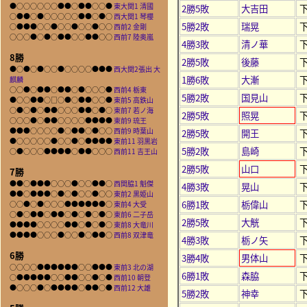
●○○○○○○●●○●●○○●
東大関1 清國
2勝5敗
大吉田
下
○●●○●○○○○○●●○●○
西大関1 琴櫻
5勝2敗
瑞晃
下
○●●●○○●○○●○○●○○
西前2 金剛
○○○●○●○●●○○●●○○
西前7 陸奥嵐
4勝3敗
清ノ華
下
8勝
2勝5敗
後藤
下
●○●○●○○●○○○○●●●
西大関2張出 大
1勝6敗
大漸
下
麒麟
○○●○●●○●●○●○○○●
西前4 栃東
5勝2敗
国見山
下
●○○●●○□○●○●●○○●
東前5 高鉄山
○●○●○●●○○○●●○●○
東前7 若ノ海
2勝5敗
照晃
下
○○○●○●●○○○○●●●●
東前9 琉王
●●●○○○○●○●●○●○○
西前9 時葉山
2勝5敗
開王
下
●○○○○○●○○●○●●●●
東前11 羽黒岩
5勝2敗
島崎
下
○●○○○●●●●○●●○○○
西前11 吉王山
2勝5敗
山口
下
7勝
●●○●●●○○○●○○●●○
西関脇1 魁傑
4勝3敗
晃山
下
●●○●●●○●○●○○●○○
東前2 黒姫山
6勝1敗
栃偉山
下
○○●○●○○○●●●●●●○
東前4 大受
○●○●●○●●○●○●○●○
東前6 二子岳
2勝5敗
大觥
下
●●●●○○○○●●○●○●○
東前8 大竜川
●●●●○○○●○○●○●●○
西前8 双津竜
4勝3敗
栃ノ矢
下
6勝
3勝4敗
男体山
下
○○○○●●●●●●○○●●●
東前3 北の湖
6勝1敗
森脇
下
○●●●●●○○●●○○●○●
西前10 朝登
●○○○●○●●●●○●●○●
西前12 大雄
5勝2敗
神幸
下