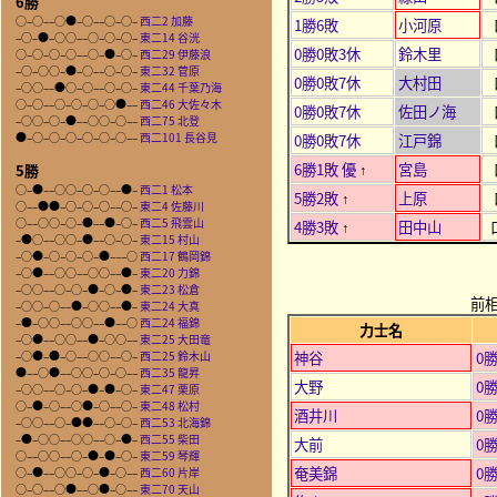
6勝
○–○––○●–○––○–○–
西二2 加藤
1勝6敗
小河原
–○–●–○○––○–○–○–
東二14 谷洸
0勝0敗3休
鈴木里
○–○–○–○––○–●–○–
西二29 伊藤浪
–○–○○–●–○––○–○–
東二32 菅原
0勝0敗7休
大村田
–○○––●○–○––○–○–
東二44 千葉乃海
○–○––○–○–○–○●––
西二46 大佐々木
0勝0敗7休
佐田ノ海
–○○–○–●––○○–○––
西二75 北登
●–○–○–○–○–○–○––
西二101 長谷見
0勝0敗7休
江戸錦
6勝1敗 優
宮島
5勝
↑
○–●––○○–○–○––●–
西二1 松本
5勝2敗
上原
↑
○––●●–○–○–○––○–
東二4 佐藤川
○––○○–○–●––●–○–
西二5 飛雲山
4勝3敗
田中山
↑
–●○––○○–●––○–○–
東二15 村山
–○●–○–○–○–●–––○
西二17 鶴岡錦
–○●––○○––○○––●–
東二20 力錦
–○○––○–○–●–○–●–
東二23 松倉
前
–○○–○––●–○○––●–
東二24 大真
–●–○○––○○––●––○
西二24 福錦
力士名
–○●––○○––●–○○––
東二25 大田竜
神谷
0
–○●–●–○––○○––○–
西二25 鈴木山
●––○●––○○–○–○––
西二35 龍昇
大野
0
–○○––○–○–●–●–○–
東二47 栗原
○–●–○––○●–○––○–
東二48 松村
酒井川
0
–○○––○–●●––○–○–
西二53 北海錦
–●–○○––○○––○–●–
西二55 柴田
大前
0
○––○○––○–●–●–○–
東二59 琴輝
奄美錦
0
○–●––○○–○–●–○––
西二60 片岸
○–○––○●––○●–○––
東二70 天山