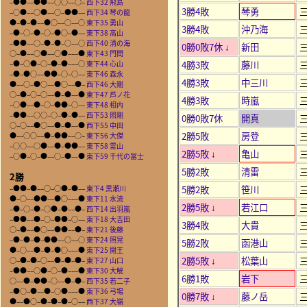
–●●––●●––○○––○–
西下32 飛島
3勝4敗
琴勇
三
–○●––○●––○–●●––
西下34 琴の龍
●–●–●––●○––○––○
東下35 勇山
3勝4敗
沖乃海
三
–●–○–●–○–●○–●––
東下38 高山
–●●––○–●–●–○––○
西下40 清の海
0勝0敗7休
新田
三
↓
○–●––○●––○●–––●
東下43 門間
4勝3敗
藤川
三
–●–○●–○–●–●–––○
東下44 心山
–●–●○––●●–○–○––
東下46 森永
4勝3敗
中三川
三
●––○–●○––●○––●–
西下46 大剛
○–●–○–○––●–●––●
東下47 芦ノ花
4勝3敗
時嵐
三
–○●––●–○–●●–○––
東下48 相内
–●●––○○–○–●–●––
西下53 照剛
0勝0敗7休
開真
三
○–○––●○––●–●––●
西下55 中田
2勝5敗
房登
三
●––○○––●–●●––○–
東下56 大傑
–○○––○●––●–●●––
東下58 雷山
2勝5敗
亀山
三
↓
–○●–○–●––○–●––●
東下59 千代の冨士
5勝2敗
清雷
三
2勝
5勝2敗
笹川
三
–●●–●––○–○●–●––
東下4 黒瀬川
●–○––●●––●○–––●
東下11 水流
2勝5敗
若江口
三
↓
–●–○–●–○●–●––●–
西下14 出羽嵐
–●●––●–○–●●–○––
東下18 大吉田
3勝4敗
大貴
三
○–●––●○––●●––●–
東下21 後藤
–●–●–●–●●––○––○
東下24 照晃
5勝2敗
函港山
三
●–○––●–●–●○–––●
東下25 開王
2勝5敗
松葉山
三
○–●–●–○––●–●–●–
東下27 山口
↓
–●●––○●–○–●–––●
東下30 大觥
6勝1敗
岩下
三
○––●–●●–○––●–●–
西下35 若二子
–●○–●––●–○●–––●
東下36 弓場
0勝7敗
藤ノ岳
三
↓
●––●○–●–●–●–○––
西下37 大嶺