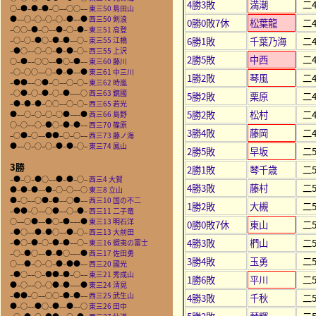
4勝3敗
満潮
二4
○–●–●–●–○––○○––
東三50 島田山
●––○–○–○–○–●––●
西三50 剣浪
0勝0敗7休
松葉龍
二4
–○○–●–○––●–○–●–
東三51 高登
6勝1敗
千葉乃海
二4
–○–○–●○–●–●––○–
東三55 江橋
–●○––○–○–●–●–○–
西三55 上沢
2勝5敗
中西
二4
○–●––○○––●○–●––
東三60 藤川
–○–○○––○–●–●––●
東三61 中三川
1勝2敗
琴風
二4
–●●––○●–○––○–○–
東三62 時嵐
–○●–○–●–○–●–––○
西三63 鏡國
5勝2敗
栗原
二4
–●–●–●–○○––○–○–
西三65 若光
5勝2敗
松村
二4
●––○–○–○–○●–––●
西三66 島野
○–○––○–●○–●–●––
西三70 篠原
3勝4敗
藤岡
二4
–○●–○––●●–○–○––
西三73 藤ノ海
●––○–○–○–●–●–○–
東三74 鳳山
2勝5敗
早坂
二5
3勝
2勝1敗
琴千歳
二5
–●–○–●○––●–●–○–
西三4 大賀
4勝3敗
藤村
二5
●–●–●––●–○–○––○
東三8 立山
●–○––○●–●––○●––
西三10 国の不二
1勝2敗
大槻
二5
–●●–○––○●––○–●–
西三11 二子竜
○––○●––●○–●–––●
東三13 明石洋
0勝0敗7休
東山
二5
–●○––●–●○––●–○–
西三13 大前田
4勝3敗
椚山
二5
–●○–●–○–●–●––○–
東三16 蝦夷の富士
–○–●○––●–●○–––●
西三17 佐田勇
3勝4敗
玉勇
二5
○––●–○–○–●–●●––
西三20 國光
–●○––○–●●–●–○––
東三21 秀成山
1勝6敗
平川
二5
●–○––○–○●–●–––●
東三24 清晃
–●●–○––○○–●–●––
西三25 武生山
4勝3敗
千秋
二5
●–○––●○–●––●––○
東三26 田中