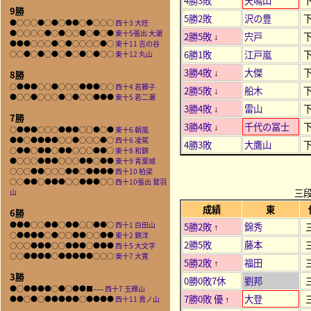
4勝3敗
天鳴山
下
9勝
5勝2敗
沢の豊
下
●○○○●○●○●●○●○○○
西十3 大旺
●○○○○●○●○○●○●○●
東十5張出 大潮
2勝5敗
宍戸
下
↓
●●●○○○●○●○○○○●○
東十11 吉の谷
6勝1敗
江戸嵐
下
○○●○●○●○●○●○●○○
東十12 丸山
3勝4敗
大傑
下
↓
8勝
○●●●○○●○○○●●●○○
西十4 若獅子
2勝5敗
船木
下
↓
●○○●○○○●○●○○●●●
東十5 若二瀬
3勝4敗
雷山
下
↓
7勝
3勝4敗
千代の冨士
下
↓
○●●●○○○●●●○□●○●
東十6 朝嵐
●●○●●●●○○●○○○●○
西十6 凌駕
4勝3敗
大鷹山
下
○●●○●●○●●○○○●●○
東十8 和錦
●○○○●●●○○○●●○●●
東十9 青葉城
○○○●●○○○●●○●●●●
西十10 柏梁
○○●●○●●●○○●●●○○
西十10張出 鷲羽
三
山
成績
東
6勝
●●●○○●●○●●○□●●○
西十1 白田山
5勝2敗
錦秀
↑
○●●●●○●○○●●○○●●
東十2 錦洋
2勝5敗
藤本
○○○●●●○○●●●○●●●
西十5 大文字
○○●●●●○●●●●●○○○
東十7 大寛
5勝2敗
福田
↑
3勝
0勝0敗7休
劉邦
●○●●●●○●○●●■–––
西十7 玉輝山
7勝0敗 優
大登
●●○●○●●●●●○●●●●
西十11 貴ノ山
↑