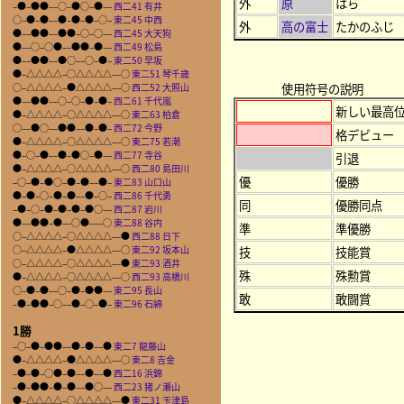
外
原
はら
–●–●●––○–●○–●––
西二41 有井
○–●–●––●–●–●–○–
東二45 中西
外
高の富士
たかのふじ
●––●●––●●–○–○––
西二45 大天狗
●––○–○●––●●–●––
西二49 松島
●––●●––●○––○–●–
東二50 早坂
●–△△△△–○△△△△––○
東二51 琴千歳
使用符号の説明
○–△△△△–●△△△△––○
西二52 大照山
●––●●––○–○–●–●–
西二61 千代嵐
新しい最高
●–△△△△–○△△△△––○
東二63 柏倉
○––●○––●●––●–●–
西二72 今野
格デビュー
●–△△△△–○△△△△––○
東二75 若潮
●–○–●––●–●○–●––
西二77 寺谷
引退
●–△△△△–○△△△△––○
西二80 島田川
優
優勝
–○–●–●○–●–●––●–
東二83 山口山
●–●–○–●–●––●–○–
西二86 千代勇
同
優勝同点
–●–○–●–●–●–●○––
西二87 岩川
●––●●–●––○●–––○
東二88 谷内
準
準優勝
○–△△△△–○△△△△––●
西二88 日下
○–△△△△–●△△△△––○
東二92 坂本山
技
技能賞
○–△△△△–○△△△△––●
東二93 酒井
殊
殊勲賞
●–△△△△–○△△△△––○
西二93 高橋川
○–●–●––○–●–●●––
東二95 長山
敢
敢闘賞
–●–●●–○––●–○–●–
東二96 石綿
1勝
–○–●–●●––●–●––●
東二7 龍藤山
●–△△△△–●△△△△––○
東二8 吉金
–●–●–○●–●––●––●
西二16 浜錦
–●–●●–●–●––●○––
西二23 猪ノ瀬山
●–△△△△–○△△△△––●
東二31 玉津島