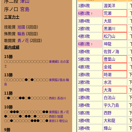
序二段
津山
1勝6敗
渥美洋
序ノ口
宮島
6勝1敗
荒瀬
↑
三賞力士
3勝4敗
大扇
技能賞
旭國
(1回目)
2勝5敗
黒瀬川
殊勲賞
輪島
(3回目)
4勝3敗
松乃山
敢闘賞
貴ノ花
(2回目)
6勝1敗
坤龍
↑
幕内成績
3勝4敗
佐賀ノ海
15勝
5勝2敗
豊葉山
○○○○○○○○○○○○○○○
東横綱1 北の富
士
4勝3敗
金城
1勝6敗
時潮
下
13勝
○○○○○○○●○●○○○○○
東関脇2張出 輪
2勝5敗
水流
下
島
3勝4敗
大海
下
11勝
1勝6敗
白法山
下
○●○○○●●○●○○○○○○
西前1 長谷川
3勝4敗
宇久乃島
下
10勝
○○●●●○○○○○○○○●●
東関脇1 貴ノ花
5勝2敗
西野
下
●○○○○●○●●○●○○○○
西前3 旭國
3勝4敗
大和龍
下
○○●○○○○○○●●●○○●
東前13 増位山
3勝4敗
輝山
下
9勝