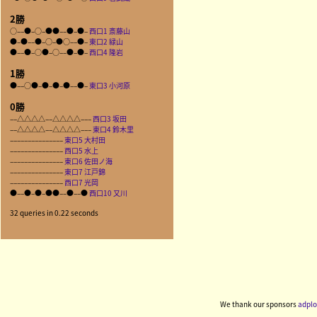
2勝
○––●–○–●●––●–●–
西口1 斎藤山
●–●––●–○–●○––●–
東口2 緑山
●––●–○●–○––●–●–
西口4 隆岩
1勝
●––○●–●–●–●––●–
東口3 小河原
0勝
––△△△△––△△△△–––
西口3 坂田
––△△△△––△△△△–––
東口4 鈴木里
–––––––––––––––
東口5 大村田
–––––––––––––––
西口5 水上
–––––––––––––––
東口6 佐田ノ海
–––––––––––––––
東口7 江戸錦
–––––––––––––––
西口7 光岡
●––●–●–●●––●––●
西口10 又川
32 queries in 0.22 seconds
We thank our sponsors
adplo