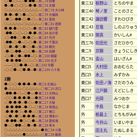
○–●–○––○–●–●●––
西二70 田巻
東三32
栃野山
とちのやま
●––●–○–○○––●–●–
西二76 天領
○–△△△△–○△△△△––○
西二78 大小林
東三40
琴ノ里
ことのさと
●–●––●○–●––○–○–
西二79 大福田
東三42
諏訪響
すわひびき
–●○––●●–○–●–○––
東二81 富田
○–△△△△–○△△△△––○
東二82 若鈴
東三43
忍竜
しのぶりゅ
●–●–●–○–○–○––●–
西二82 越乃里
–●●–○–○––○–●–●–
西二84 谷の音
東三63
開真
かいしん#
–○–●●–○–●–●–○––
東二87 丹沢
西三76
佐田光
さだひかり
–●●–○–●––○–○–●–
東二89 千葉光
○–●––●○–●–○–●––
東二98 朝光
東二9
京錦
きょうにし
–●–○–●●––○–○●––
東二99 呉錦
–○–●–○●––●●––○–
東二100 銅屋
西二91
盃山
はいざん#
–●–●–●●–○–○––○–
西二100 庄子
–––––○○–●–●––○–
東二103 宇都
東口5
大村田
おおむらた
–○–○●––○●–●––●–
東二104 八十島
西口5
水上
みずかみ
2勝
東口6
佐田ノ海
さだのうみ
●–○–○–●–●–●––●–
西二6 北海山
●–△△△△–○△△△△––○
西二10 沢口
東口7
江戸錦
えどにしき
–●●–●–○––○●–––●
東二13 大林山
西口7
光岡
みつおか
–○○–●–●–●–●–––●
西二14 布施
–○●–●–●––●–○––●
東二17 大桜
外
中島
なかじま
–●–●–●●––●–○––○
西二19 青晃山
–●–●–●○––●–●––○
東二27 横江
外
栃最上
とちもがみ#
–○●––●○–●–●–●––
東二28 博多川
–●–●●––●○–○–●––
西二28 愛知海
外
今井山
いまいやま
●––○–●●––○●––●–
東二29 青木
外
田主丸
たぬしまる
○–△△△△–○△△△△––●
西二34 小島
○–△△△△–●△△△△––○
東二35 飯島