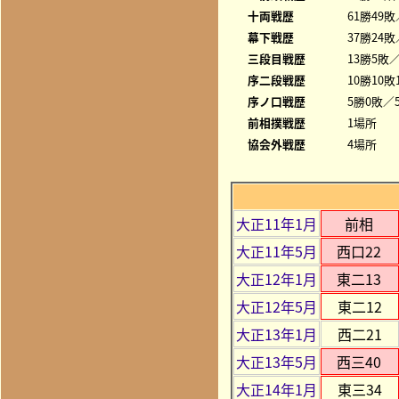
十両戦歴
61勝49敗
幕下戦歴
37勝24敗
三段目戦歴
13勝5敗／
序二段戦歴
10勝10敗
序ノ口戦歴
5勝0敗／5
前相撲戦歴
1場所
協会外戦歴
4場所
大正11年1月
前相
大正11年5月
西口22
大正12年1月
東二13
大正12年5月
東二12
大正13年1月
西二21
大正13年5月
西三40
大正14年1月
東三34