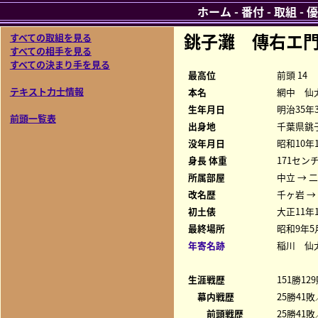
ホーム
-
番付
-
取組
-
優
銚子灘 傳右エ
すべての取組を見る
すべての相手を見る
すべての決まり手を見る
最高位
前頭 14
テキスト力士情報
本名
網中 仙
生年月日
明治35年
前頭一覧表
出身地
千葉県銚
没年月日
昭和10年
身長 体重
171センチ
所属部屋
中立 → 
改名歴
千ヶ岩 →
初土俵
大正11年
最終場所
昭和9年5
年寄名跡
稲川 仙
生涯戦歴
151勝12
幕内戦歴
25勝41敗
前頭戦歴
25勝41敗