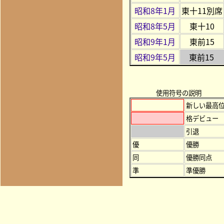
昭和8年1月
東十11別席
昭和8年5月
東十10
昭和9年1月
東前15
昭和9年5月
東前15
使用符号の説明
新しい最高
格デビュー
引退
優
優勝
同
優勝同点
準
準優勝