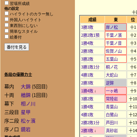
翌場所成績
他の設定
十
ハイライトのカラー無し
成績
東
位
外国人ハイライト
東西別にしない
3勝3敗
岸ノ松
十1
簡単なスタイル
2勝2敗1預
千葉ノ濱
十2
絵番付
1勝4敗
千葉ノ音
十3
2勝3敗
佐賀ノ山
十4
3勝2敗
五葉山
十5
3勝1敗1分
桐ノ花
十6
各段の優勝力士
4勝1敗
大蛇山
十7
2勝3敗
逆鉾
十8
幕内
大錦
(5回目)
1勝4敗
一ヶ嶋
十9
↓
十両
楢錦
(1回目)
3勝2敗
常陸岩
十1
幕下
相ノ川
1勝4敗
青葉山
十1
三段目
星甲
4勝1敗
白鷺山
十1
序二段
松ヶ濱
2勝2敗1分
芦田川
十1
序ノ口
鏡岩
2勝3敗
真砂岩
十1
↓