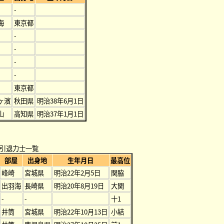
-
海
東京都
-
-
-
-
東京都
ヶ濱
秋田県
明治38年6月1日
山
高知県
明治37年1月1日
引退力士一覧
部屋
出身地
生年月日
最高位
峰崎
宮城県
明治22年2月5日
関脇
出羽海
長崎県
明治20年8月19日
大関
-
-
十1
井筒
宮城県
明治22年10月13日
小結