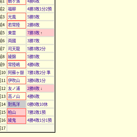
前1
鶴ヶ濱
4勝6敗
前2
福柳
4勝3敗1分2預
前3
光風
5勝5敗
前4
若常陸
2勝8敗
前5
東雲
7勝3敗
↑
前6
両國
3勝7敗
前7
司天龍
5勝3敗2分
前8
綾錦
5勝5敗
前9
常陸嶋
4勝6敗
前10
阿蘇ヶ嶽
7勝1敗2分 準
前11
伊吹山
3勝6敗1分
前12
友ノ浦
2勝8敗
↓
前13
高ノ山
4勝6敗
前14
對馬洋
0勝0敗10休
前15
柏山
7勝2敗1預
前16
綾鬼
4勝4敗1分1預
前17