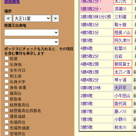
7勝2敗1分
太刀光
関取勝負
↑
5勝3敗2分
清瀬川
↑
場所
2勝3敗3休1分1預
三杉礒
3勝6敗1分
鞍ヶ嶽
部屋又出身地
4勝5敗1分
陸奥ノ山
7勝3敗
阿久津川
4勝6敗
紅葉川
ボックスにチェックを入れると、その項目
を含む番付を表示します
3勝5敗2分
白岩
部屋
4勝4敗2預
朝見冨士
出身地
生年月日
5勝4敗1預
太刀ノ海
初土俵
4勝4敗2分
琴ヶ浦
出身大学
0勝0敗10休
大戸平
身長 体重
最高位
2勝8敗
小牛田山
星取表
5勝5敗
能代潟
経歴最高位
3勝7敗
藤ノ川
経歴最高位四股名
通算成績
7勝3敗
小野川
先場所位
5勝5敗
射水川
先場所成績
翌場所位