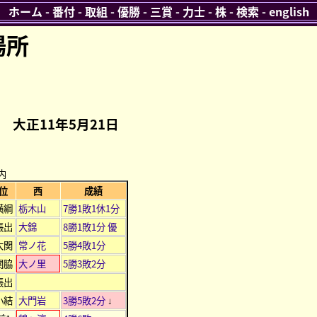
ホーム
-
番付
-
取組
-
優勝
-
三賞
-
力士
-
株
-
検索
-
english
場所
 大正11年5月21日
内
位
西
成績
横綱
栃木山
7勝1敗1休1分
張出
大錦
8勝1敗1分 優
大関
常ノ花
5勝4敗1分
関脇
大ノ里
5勝3敗2分
張出
小結
大門岩
3勝5敗2分
↓