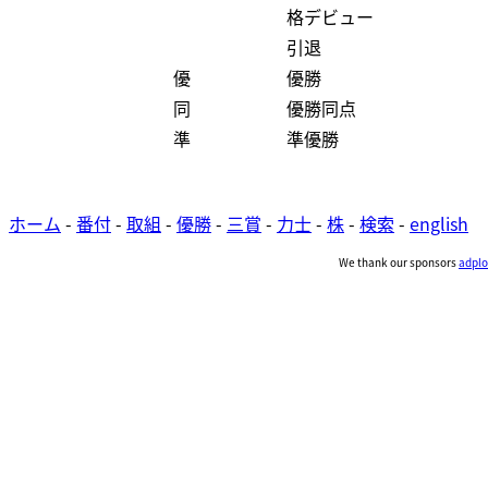
格デビュー
引退
優
優勝
同
優勝同点
準
準優勝
ホーム
-
番付
-
取組
-
優勝
-
三賞
-
力士
-
株
-
検索
-
english
We thank our sponsors
adplo