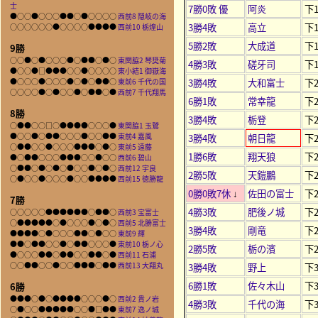
士
7勝0敗 優
阿炎
下1
●○○●○○○●●○●○○○○
西前8 隠岐の海
3勝4敗
高立
下1
○○○○○○●○○○○●●●●
西前10 栃煌山
5勝2敗
大成道
下1
9勝
○○●○●○○○●○●●○●○
東関脇2 琴奨菊
4勝3敗
磋牙司
下1
●○○●□●●●○○●○○○○
東小結1 御嶽海
3勝4敗
大和富士
下2
●○○○●○○○●○●○●●○
東前6 千代の国
○○○○●○●○○●○●●○●
西前7 千代翔馬
6勝1敗
常幸龍
下2
8勝
3勝4敗
栃登
下2
○●●○○□○●●●●○○○●
東関脇1 玉鷲
●○○●○●●○○○●○○●●
東前4 嘉風
3勝4敗
朝日龍
下2
○●●○○●○○○●●●○●○
東前5 遠藤
1勝6敗
翔天狼
下2
●○●●○○○●●●○○●○○
西前6 碧山
○●●○●○●○●○○●○●○
西前12 宇良
2勝5敗
天鎧鵬
下2
○●○○●○○○●○○●●●●
西前15 徳勝龍
0勝0敗7休
佐田の富士
下2
↓
7勝
4勝3敗
肥後ノ城
下2
○○○○○●●●●●●○●●○
西前3 宝富士
○●●●●●○●○○○●○●○
西前5 北勝富士
3勝4敗
剛竜
下2
●●●●○●○○○●●○●○○
東前9 輝
●●○●●○○●○●●○○○●
東前10 栃ノ心
2勝5敗
栃の濱
下2
●○○○●●○●●○○●●○●
西前11 石浦
○○●●○○●○○●●●○●●
西前13 大翔丸
3勝4敗
野上
下3
6勝1敗
佐々木山
下3
6勝
●●●○●○●●●●○○○●○
西前2 貴ノ岩
4勝3敗
千代の海
下3
○●○○●●●●●○○●□●●
東前7 逸ノ城