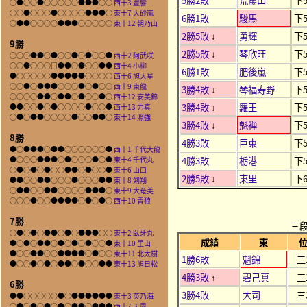
5勝2敗
荒篤山
下5
○●○○●○○○○○●●●○○
西十3 豊響
○○●○○○●○○○○●●●○
東十7 大砂嵐
6勝1敗
駿馬
下5
○●●○○○○●●●○○○○○
東十12 朝乃山
2勝5敗
勇輝
下5
↓
9勝
2勝5敗
琴欣旺
下5
↓
○○○●●○●○○●○●○○●
西十2 阿武咲
○○●○○○□●●○●○○●●
西十4 小柳
6勝1敗
肥後嵐
下5
●○○○○○●●●●●○○○○
西十6 旭大星
○○●○●●●○○○●○●○○
西十9 東龍
3勝4敗
琴福寿野
下5
↓
○○○○●●○●●○●○○●○
西十12 安美錦
3勝4敗
羅王
下5
●●○○●○●○○○○●○○●
西十13 力真
↓
○●○●●○○○○●○○●●○
東十14 照強
3勝4敗
魁禅
下5
↓
8勝
4勝3敗
巨東
下5
●○●●●○●●○○○○○○●
西十1 千代大龍
4勝3敗
栃港
下5
●○○○●●●○●○○○●○●
東十4 千代丸
○●○●○●○○●●○●○○●
東十6 山口
2勝5敗
東里
下6
↓
●●○○●●○○○●○○○●●
東十8 剣翔
○●●○○●●○○○○●●●○
東十9 大奄美
○○○●○○●●●●○●○●○
西十10 青狼
7勝
三
○●○●○●●○●○●●●○○
東十2 臥牙丸
成績
東
●○●○●●○●○●○●○○●
東十10 里山
●○○●●○○●●●●○●○○
東十11 北太樹
1勝6敗
魁錦
三
●○○●○●○●●○●○○●●
東十13 旭日松
4勝3敗
碧己真
三
↑
6勝
3勝4敗
大司
三
●●○○○○○●○●●●●●●
東十3 英乃海
○●○●○●○●○●●○●●●
西十7 天風