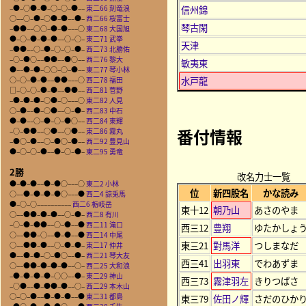
–●–○●–●–○–○–●––
東二66 刻竜浪
信州錦
○––○–●–○●–●––●–
西二66 桜富士
琴古閑
–●●––○○–●–●–––○
東二68 大国旭
●–○–●–●–●––○–○–
東二71 武拳
天津
–●●––○–●–○–○–●–
西二73 北勝佑
–○–●○––●●––●○––
西二76 黎大
敏夷東
●––●–●–○○–○–●––
東二77 琴小林
水戸龍
○–○–●–●––●●–––○
西二78 福田
□–○–○–●–●––●●––
西二81 菅野
–●–●–●–○●–○–––○
東二82 人見
○–●––●–○●––○–●–
西二83 中石
●–●––○–●–○–●○––
西二84 東輝
番付情報
–○–●●––○●––○●––
東二86 霧丸
–●○–●––○–●○–●––
西二92 豊見山
●–○–○–●––●–○–●–
東二95 勇竜
2勝
改名力士一覧
●–●–●––●–●○–––○
東二2 小林
位
新四股名
かな読み
○––●–●–●–●○–––●
西二4 諒兎馬
●–○–○––––––––––
西二6 栃岐岳
東十12
朝乃山
あさのやま
○––●●–●–●––○–●–
西二8 有川
–○–●–●●––○–●––●
西二11 滝口
西三12
豊翔
ゆたかしょ
○––●●–○––●–●––●
西二14 中尾
東三21
對馬洋
つしまなだ
○––●●–●––○–●–●–
東二17 仲井
●––●–●–○–●○––●–
西二21 琴大友
西三41
出羽東
でわあずま
○––●●–●–●–●––○–
西二25 大和浪
–●–●–●–●–○○––●–
東二29 神山
西三73
霧津羽左
きりつばさ
–○●––●–●●–●––○–
西二29 本木山
○–○–●––●–●–●––●
東二31 都島
東三79
佐田ノ輝
さだのひか