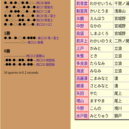
若青雲
わかせいうん
千賀ノ
●––●–●–○●–●–○––
西口6 峻峰
–●○–●–○––●–●––●
東口7 肥後光
魁當真
かいとうま
浅香山
–○–●–●●–○–●–––●
西口7 三浦
●–●–○–●–●––○–●–
東口9 辰ノ富士
炎鵬
えんほう
宮城野
–●–○○––●●––●––●
西口9 昇富士
●––●–○–●–●○––●–
東口20 川口
中野
なかの
宮城野
1勝
島袋
しまぶくろ
宮城野
●–●––●–○–●–●●●–
東口10 澤ノ富士
若井上
わかいのうえ
二所ノ
––––––––––––○––
東口11 栃颯
上戸
かみと
立浪
0勝
朱鷺
とき
立浪
–––––––––––––––
西口13 姫勝山
–●●–●––●●––●●––
西口19 桃智桜
多良浪
たらなみ
立浪
–●●–●––●–●–●●––
西口20 服部桜
海波
みなみ
立浪
30 queries in 0.2 seconds
高麗湊
こまみなと
湊
郷湊
さとみなと
湊
矢田
やた
尾上
増山
ますやま
尾上
今野
こんの
境川
水戸龍
みとりゅう
錦戸