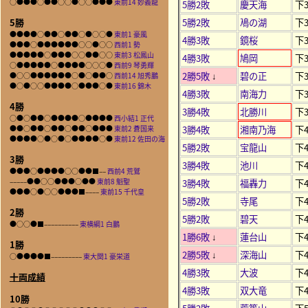
○●●●○●●○○●○○●●●
東前14 妙義龍
5勝2敗
慶天海
下3
5勝2敗
鳰の湖
下3
5勝
●●●●○●●○●●○●○○●
東前1 豪風
4勝3敗
鏡桜
下3
●●●○●●●●●●○○●○○
西前1 勢
●●●●●○●●●○○●●○○
東前3 松鳳山
4勝3敗
鳩岡
下3
○●●●●●○●●●●○○○●
西前9 琴勇輝
2勝5敗
碧の正
下3
●○○●●●●●●○●○●●○
西前14 旭秀鵬
↓
●○●○○●●●●○●●●○●
東前16 錦木
4勝3敗
南海力
下3
4勝
3勝4敗
北勝川
下3
○●○●●○●●●●○●●●●
西小結1 正代
3勝4敗
湘南乃海
下4
●●○●●○●●○●●○●●●
東前2 蒼国来
●●●●○●○●○●●●●○●
東前12 佐田の海
5勝2敗
宝龍山
下4
3勝
3勝4敗
池川
下4
●●●○●●●●○○●●■––
西前4 荒鷲
–––––●●○○●●●○●●
東前8 魁聖
3勝4敗
福轟力
下4
●●●○●○○●●●■––––
東前15 千代皇
5勝2敗
寺尾
下4
2勝
5勝2敗
碧天
下4
●○○●■––––––––––
東横綱1 白鵬
1勝6敗
蓮台山
下4
↓
1勝
2勝5敗
深海山
下4
↓
○●●●●■–––––––––
東大関1 豪栄道
4勝3敗
大波
下4
十両成績
4勝3敗
双大竜
下4
10勝