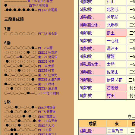
4勝3敗
和山
三9
–––––––––––––––
東下26 佐田の富士
●––––––––––––––
西下44 朝興貴
5勝2敗
北勝芯
三9
–●●–●–●–●–●–●––
西下45 出羽鳳
3勝4敗
若肥前
三9
↓
三段目成績
0勝6敗1休
北勝剛
三9
↓
7勝
4勝3敗
覇王
三9
○––○–○–○○–○–○––
西三35 玉金剛
5勝2敗
一心龍
三9
6勝
3勝4敗
満津田
三9
○––○–○–○○–○–●––
西三2 中園
↓
–○–○–○–○–○●––○–
西三13 極芯道
4勝3敗
響龍
三9
○––○○––●–○–○––○
東三21 對馬洋
–●○–○–○–○–○–○––
西三31 琴隼
0勝1敗6休
太熊
三9
↓
○––○–○–●○––○–○–
西三32 大畑
○–○––○●–○–○–––○
西三55 舛実
3勝4敗
佐藤山
三9
↓
●–○––○○–○––○○––
東三59 唐津海
2勝5敗
伊勢ノ花
三1
–○○–○–○–○–○–●––
東三69 木瀬乃若
↓
●––○–○–○–○○–○––
東三70 琴林
5勝2敗
若隆景
付
–○–●–○○––○○–––○
西三84 出羽泉
○––○○–○––○●–––○
三100付出 村田
6勝1敗
村田
付
5勝
–○–○–●○––○–○●––
西三3 琴鎌谷
–○–●–○–○–●–○––○
西三5 武蔵海
序
–○–○–○○–●––●–○–
西三7 鐵雄山
○–○––○●––○○––●–
東三10 桜児竜
成績
東
–●○–○–●––○–○––○
東三14 大元
○––●●––○–○○–––○
西三16 頂
6勝1敗
三重乃里
二
↑
–○–●–●○–○––○––○
西三19 翠富士