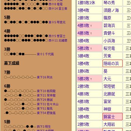
1勝5敗1休
琴の秀
三
●●●●●○●○○○○●○●●
西十8 竜電
●●●●○●●○●○●○●○○
西十14 富士東
3勝4敗
須磨ノ海
三
5勝
2勝5敗
篠原
三
●○●●○●○●○●●●○●●
東十5 琴恵光
4勝3敗
碧海浜
三
↑
4勝
4勝3敗
貴健斗
三
↑
●●●●●○○●●●○●●○●
西十5 誉富士
3勝4敗
小浜海
三
●●●●○○●●●○●●●●○
西十11 北磻磨
5勝2敗
桜児竜
三1
↑
3勝
○○●●○●■––––––––
東十1 千代鳳
3勝4敗
芳東
三1
幕下成績
3勝4敗
隠岐の浜
三1
1勝6敗
葵
三1
7勝
○––○○–○–○–○–○––
東下16 阿炎
5勝2敗
大元
三1
↑
6勝
2勝5敗
常陸號
三1
●––○–○–○–○○–○––
東下10 栃飛龍
4勝3敗
北勝就
三1
–○–○–○–●–○–○○––
東下21 常幸龍
●––○–○○–○–○–○––
西下29 勝誠
4勝3敗
富栄
三1
○–○–○–○–●––○○––
東下31 佐々木山
3勝4敗
神嶽
三1
–○–○–○○–●–○–○––
東下51 駿馬
–●○––○–○○–○–○––
東下54 肥後嵐
3勝4敗
錦富士
三1
5勝
2勝5敗
大翔岩
三2
○–○–○–○○––●–●––
西下3 明生
○–○–●–○––●–○–○–
西下7 大翔鵬