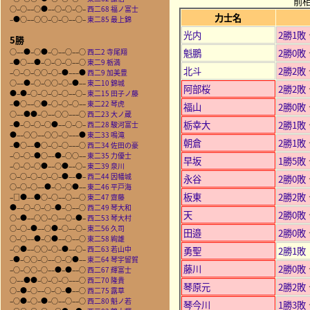
前
○–○––○●––○–○–○–
西二68 福ノ富士
力士名
–●○––○○–○–○––○–
東二85 最上錦
光内
2勝1敗
5勝
魁鵬
2勝0敗
○––●–○●–○––○––○
西二2 寺尾翔
–●○––●–○–○–○––○
東二9 栃満
北斗
2勝2敗
–○–○–○○–○–●–––●
西二9 加美豊
○––●–○–○○–○–●––
東二10 錦城
阿部桜
2勝2敗
●–●–○–○–○–○––○–
東二15 田子ノ藤
–●○––○●–○–○–○––
東二22 琴虎
福山
2勝0敗
○––●●–○––○○–––○
西二23 大ノ蔵
栃幸大
2勝1敗
–●–○–○–○●––○–○–
西二28 駿河富士
●––○○––○○–○–––●
東二33 鳴滝
朝倉
2勝1敗
–●○––●○–○–○–––○
西二34 佐田の豪
–○–○–●○––●–○○––
東二35 力優士
早坂
1勝5敗
–○–○–○●––○●––○–
東二39 泉川
○–○–○–○–○–●––●–
西二44 因幡城
永谷
2勝0敗
○–○–○––●–○–○●––
東二46 平戸海
板東
2勝2敗
–□●––●○–○––○––○
東二47 齋藤
●––○–○–○–●–○––○
西二49 琴大和
天
2勝0敗
○–●––○○–○––○–●–
西二53 琴大村
○–○–●––○●–○––○–
東二56 久司
田邉
2勝0敗
○–○––●–○●––○––○
東二58 絢雄
–○●––○○–○–●––○–
西二63 若山中
勇聖
2勝1敗
–●–○○–○––○–○●––
東二64 琴宇留賀
藤川
2勝0敗
–○–○○–○––●–●––○
西二67 輝富士
○––●●–○–○–○–––○
西二70 隆貴
琴原元
2勝2敗
○–●–○––○–○–●––○
西二75 露草
–○●–○–●–○––○––○
西二80 魁ノ若
琴今川
1勝3敗