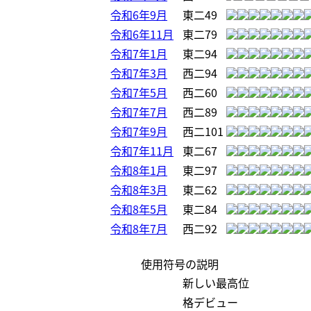
令和6年9月
東二49
令和6年11月
東二79
令和7年1月
東二94
令和7年3月
西二94
令和7年5月
西二60
令和7年7月
西二89
令和7年9月
西二101
令和7年11月
東二67
令和8年1月
東二97
令和8年3月
東二62
令和8年5月
東二84
令和8年7月
西二92
使用符号の説明
新しい最高位
格デビュー