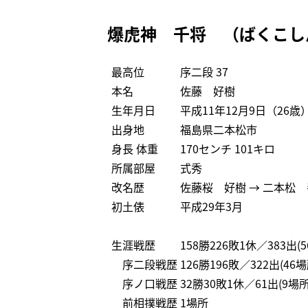
爆虎神 千将 （ばくこし
最高位
序二段 37
本名
佐藤 好樹
生年月日
平成11年12月9日（26歳
出身地
福島県二本松市
身長 体重
170センチ 101キロ
所属部屋
式秀
改名歴
佐藤桜 好樹 → 二本松 
初土俵
平成29年3月
生涯戦歴
158勝226敗1休／383出(
序二段戦歴
126勝196敗／322出(46場
序ノ口戦歴
32勝30敗1休／61出(9場所
前相撲戦歴
1場所