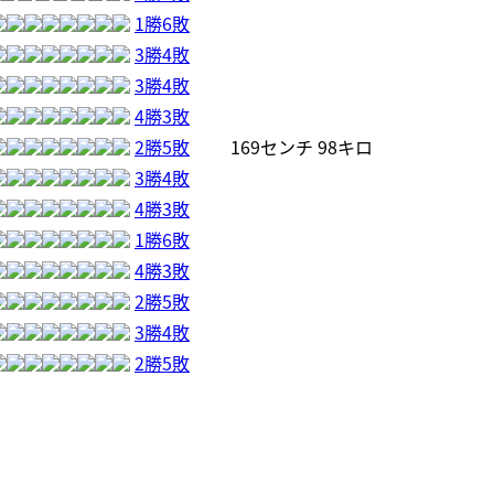
1勝6敗
3勝4敗
3勝4敗
4勝3敗
2勝5敗
169センチ 98キロ
3勝4敗
4勝3敗
1勝6敗
4勝3敗
2勝5敗
3勝4敗
2勝5敗