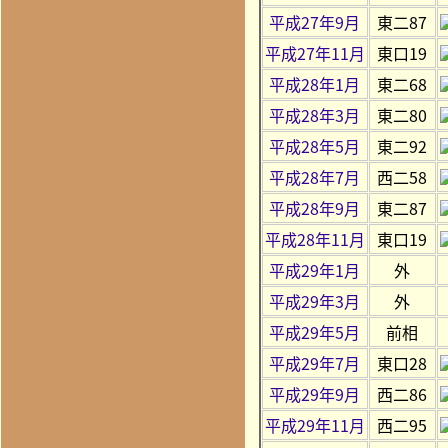
平成27年9月
東二87
平成27年11月
東口19
平成28年1月
東二68
平成28年3月
東二80
平成28年5月
東二92
平成28年7月
西二58
平成28年9月
東二87
平成28年11月
東口19
平成29年1月
外
平成29年3月
外
平成29年5月
前相
平成29年7月
東口28
平成29年9月
西二86
平成29年11月
西二95