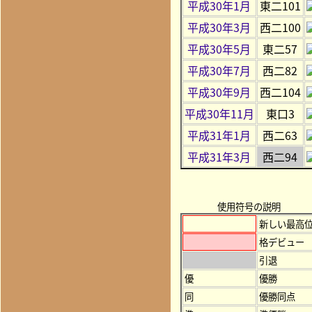
平成30年1月
東二101
平成30年3月
西二100
平成30年5月
東二57
平成30年7月
西二82
平成30年9月
西二104
平成30年11月
東口3
平成31年1月
西二63
平成31年3月
西二94
使用符号の説明
新しい最高
格デビュー
引退
優
優勝
同
優勝同点