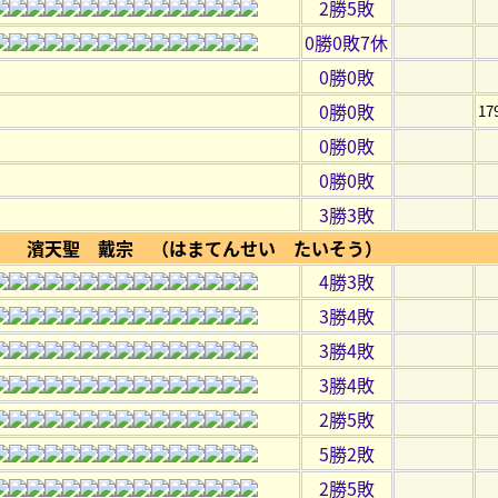
2勝5敗
0勝0敗7休
0勝0敗
0勝0敗
17
0勝0敗
0勝0敗
3勝3敗
濱天聖 戴宗 （はまてんせい たいそう）
4勝3敗
3勝4敗
3勝4敗
3勝4敗
2勝5敗
5勝2敗
2勝5敗