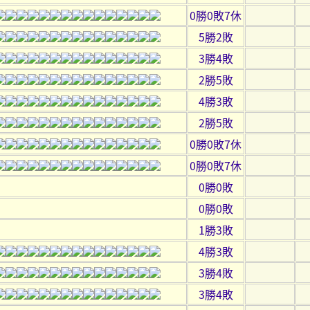
0勝0敗7休
5勝2敗
3勝4敗
2勝5敗
4勝3敗
2勝5敗
0勝0敗7休
0勝0敗7休
0勝0敗
0勝0敗
1勝3敗
4勝3敗
3勝4敗
3勝4敗