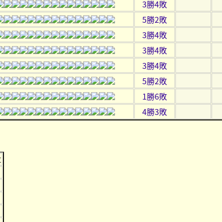
3勝4敗
5勝2敗
3勝4敗
3勝4敗
3勝4敗
5勝2敗
1勝6敗
4勝3敗
位