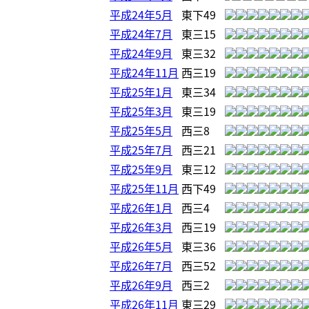
平成24年5月
東下49
平成24年7月
東三15
平成24年9月
東三32
平成24年11月
西三19
平成25年1月
東三34
平成25年3月
東三19
平成25年5月
西三8
平成25年7月
西三21
平成25年9月
東三12
平成25年11月
西下49
平成26年1月
西三4
平成26年3月
西三19
平成26年5月
東三36
平成26年7月
西三52
平成26年9月
西三2
平成26年11月
東三29