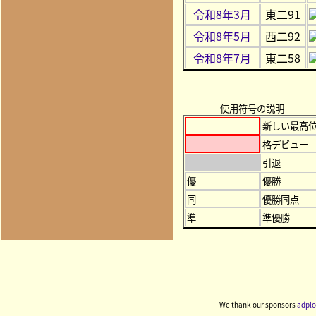
令和8年3月
東二91
令和8年5月
西二92
令和8年7月
東二58
使用符号の説明
新しい最高
格デビュー
引退
優
優勝
同
優勝同点
準
準優勝
We thank our sponsors
adplo