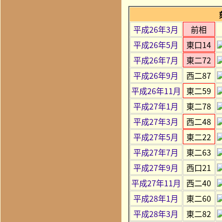
平成26年3月
前相
平成26年5月
東口14
平成26年7月
東二72
平成26年9月
西二87
平成26年11月
東二59
平成27年1月
東二78
平成27年3月
西二48
平成27年5月
東二22
平成27年7月
東二63
平成27年9月
西口21
平成27年11月
西二40
平成28年1月
東二60
平成28年3月
東二82