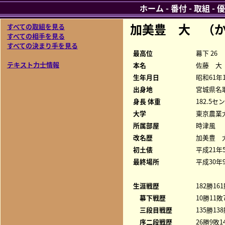
ホーム
-
番付
-
取組
-
優
加美豊 大 （
すべての取組を見る
すべての相手を見る
すべての決まり手を見る
最高位
幕下 26
テキスト力士情報
本名
佐藤 大
生年月日
昭和61年
出身地
宮城県名
身長 体重
182.5セン
大学
東京農業
所属部屋
時津風
改名歴
加美豊 
初土俵
平成21年
最終場所
平成30年
生涯戦歴
182勝16
幕下戦歴
10勝11敗
三段目戦歴
135勝13
序二段戦歴
26勝9敗1