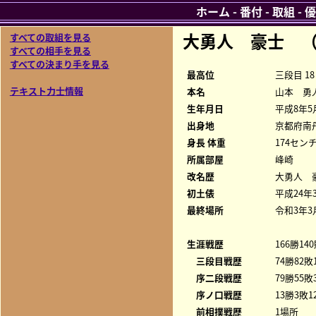
ホーム
-
番付
-
取組
-
優
大勇人 豪士 
すべての取組を見る
すべての相手を見る
すべての決まり手を見る
最高位
三段目 18
テキスト力士情報
本名
山本 勇
生年月日
平成8年5
出身地
京都府南
身長 体重
174センチ
所属部屋
峰崎
改名歴
大勇人 
初土俵
平成24年
最終場所
令和3年3
生涯戦歴
166勝14
三段目戦歴
74勝82敗
序二段戦歴
79勝55敗
序ノ口戦歴
13勝3敗1
前相撲戦歴
1場所