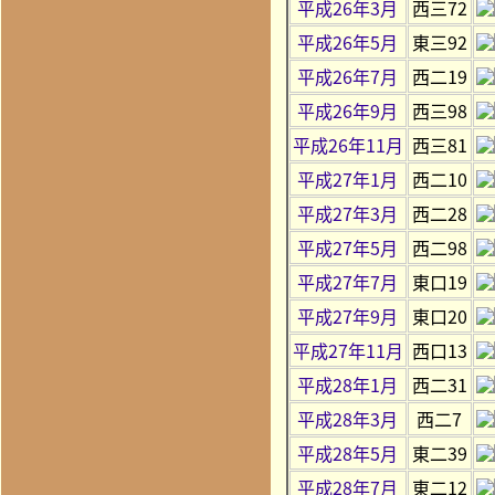
平成26年3月
西三72
平成26年5月
東三92
平成26年7月
西二19
平成26年9月
西三98
平成26年11月
西三81
平成27年1月
西二10
平成27年3月
西二28
平成27年5月
西二98
平成27年7月
東口19
平成27年9月
東口20
平成27年11月
西口13
平成28年1月
西二31
平成28年3月
西二7
平成28年5月
東二39
平成28年7月
東二12