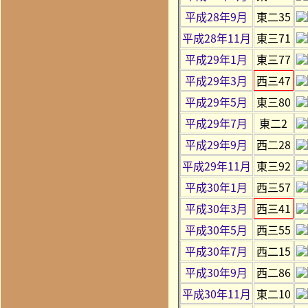
平成28年9月
東二35
平成28年11月
東三71
平成29年1月
東三77
平成29年3月
西三47
平成29年5月
東三80
平成29年7月
東二2
平成29年9月
西二28
平成29年11月
東三92
平成30年1月
西三57
平成30年3月
西三41
平成30年5月
西三55
平成30年7月
西二15
平成30年9月
西二86
平成30年11月
東二10