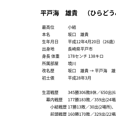
平戸海 雄貴 （ひらどう
最高位
小結
本名
坂口 雄貴
生年月日
平成12年4月20日（26歳
出身地
長崎県平戸市
身長 体重
178センチ 138キロ
所属部屋
境川
改名歴
坂口 雄貴 → 平戸海 雄
初土俵
平成28年3月
生涯戦歴
345勝306敗8休／650出(
幕内戦歴
177勝183敗／359出(24
小結戦歴
17勝13敗／30出(2場所)
前頭戦歴
160勝170敗／329出(22場