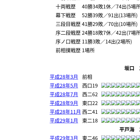
十両戦歴
40勝34敗1休／74出(5場所
幕下戦歴
52勝39敗／91出(13場所)
三段目戦歴
41勝29敗／70出(10場所)
序二段戦歴
24勝18敗7休／42出(7場所
序ノ口戦歴
11勝3敗／14出(2場所)
前相撲戦歴
1場所
坂口 
平成28年3月
前相
平成28年5月
西口19
平成28年7月
西二62
平成28年9月
東口22
平成28年11月
西二41
平成29年1月
東二18
平戸海 
平成29年3月
東二46