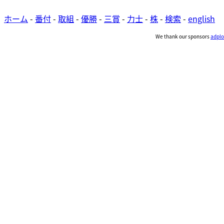
ホーム
-
番付
-
取組
-
優勝
-
三賞
-
力士
-
株
-
検索
-
english
We thank our sponsors
adplo