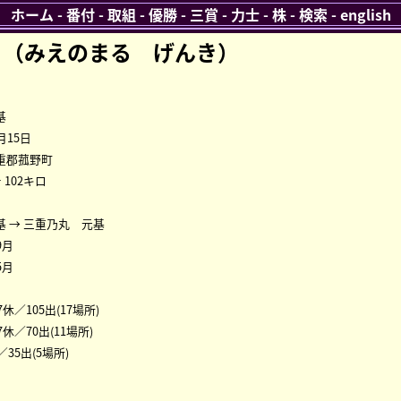
ホーム
-
番付
-
取組
-
優勝
-
三賞
-
力士
-
株
-
検索
-
english
 （みえのまる げんき）
基
月15日
重郡菰野町
 102キロ
基 → 三重乃丸 元基
9月
5月
7休／105出(17場所)
7休／70出(11場所)
／35出(5場所)