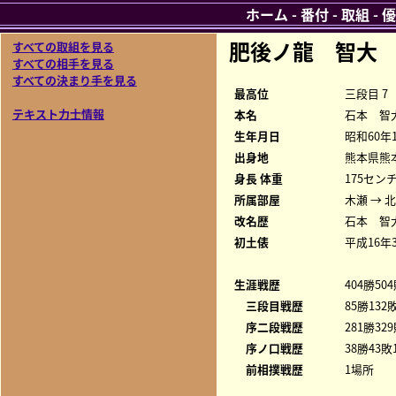
ホーム
-
番付
-
取組
-
優
肥後ノ龍 智大
すべての取組を見る
すべての相手を見る
すべての決まり手を見る
最高位
三段目 7
テキスト力士情報
本名
石本 智
生年月日
昭和60年
出身地
熊本県熊
身長 体重
175センチ
所属部屋
木瀬 → 
改名歴
石本 智大
初土俵
平成16年
生涯戦歴
404勝50
三段目戦歴
85勝132
序二段戦歴
281勝32
序ノ口戦歴
38勝43敗
前相撲戦歴
1場所