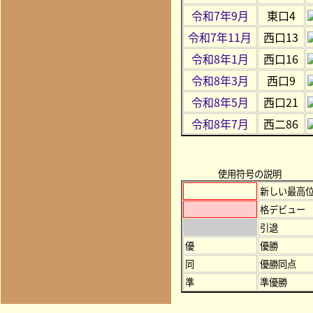
令和7年9月
東口4
令和7年11月
西口13
令和8年1月
西口16
令和8年3月
西口9
令和8年5月
西口21
令和8年7月
西二86
使用符号の説明
新しい最高
格デビュー
引退
優
優勝
同
優勝同点
準
準優勝