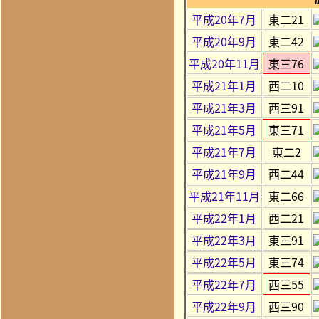
平成20年7月
東二21
平成20年9月
東二42
平成20年11月
東三76
平成21年1月
西二10
平成21年3月
西三91
平成21年5月
東三71
平成21年7月
東二2
平成21年9月
西二44
平成21年11月
東二66
平成22年1月
西二21
平成22年3月
東三91
平成22年5月
東三74
平成22年7月
西三55
平成22年9月
西三90