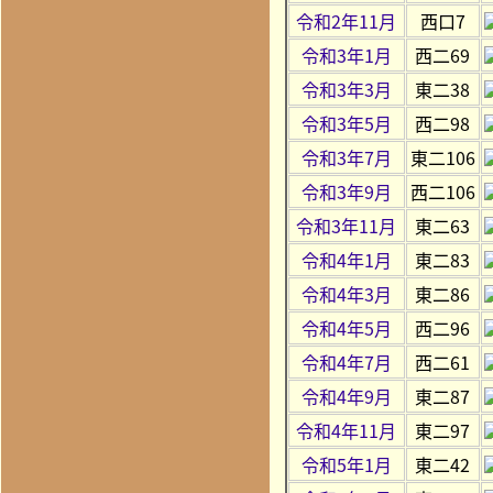
令和2年11月
西口7
令和3年1月
西二69
令和3年3月
東二38
令和3年5月
西二98
令和3年7月
東二106
令和3年9月
西二106
令和3年11月
東二63
令和4年1月
東二83
令和4年3月
東二86
令和4年5月
西二96
令和4年7月
西二61
令和4年9月
東二87
令和4年11月
東二97
令和5年1月
東二42