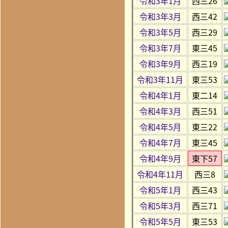
令和3年1月
西三26
令和3年3月
西三42
令和3年5月
西三29
令和3年7月
東三45
令和3年9月
西三19
令和3年11月
東三53
令和4年1月
東二14
令和4年3月
西三51
令和4年5月
東三22
令和4年7月
東三45
令和4年9月
東下57
令和4年11月
西三8
令和5年1月
西三43
令和5年3月
西三71
令和5年5月
東三53