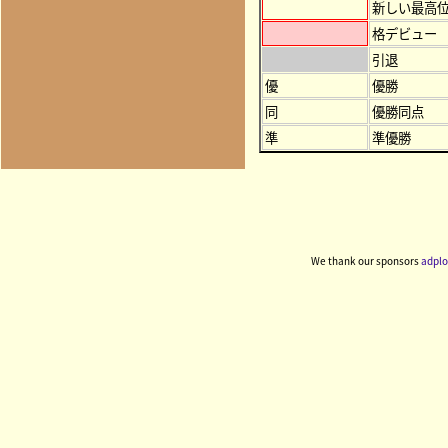
新しい最高
格デビュー
引退
優
優勝
同
優勝同点
準
準優勝
We thank our sponsors
adplo