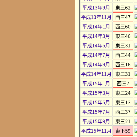
平成13年9月
東三62
平成13年11月
西三47
平成14年1月
西三60
平成14年3月
東三46
平成14年5月
東三31
平成14年7月
西三44
平成14年9月
西三16
平成14年11月
東三31
平成15年1月
西三7
平成15年3月
東三24
平成15年5月
東三13
平成15年7月
西三37
平成15年9月
東三21
平成15年11月
東下59