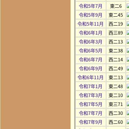
令和5年7月
東二6
令和5年9月
東二45
令和5年11月
西二19
令和6年1月
西三89
令和6年3月
西二13
令和6年5月
東二38
令和6年7月
西二14
令和6年9月
西二49
令和6年11月
東二13
令和7年1月
東二48
令和7年3月
東二10
令和7年5月
東三71
令和7年7月
西二30
令和7年9月
西二60