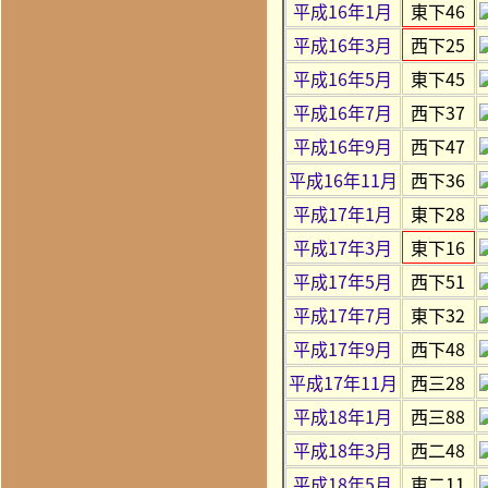
平成16年1月
東下46
平成16年3月
西下25
平成16年5月
東下45
平成16年7月
西下37
平成16年9月
西下47
平成16年11月
西下36
平成17年1月
東下28
平成17年3月
東下16
平成17年5月
西下51
平成17年7月
東下32
平成17年9月
西下48
平成17年11月
西三28
平成18年1月
西三88
平成18年3月
西二48
平成18年5月
東二11