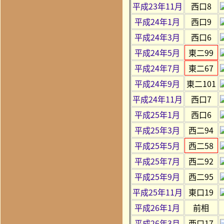
平成23年11月
西口8
平成24年1月
西口9
平成24年3月
西口6
平成24年5月
東二99
平成24年7月
東二67
平成24年9月
東二101
平成24年11月
西口7
平成25年1月
西口6
平成25年3月
西二94
平成25年5月
西二58
平成25年7月
西二92
平成25年9月
西二95
平成25年11月
東口19
平成26年1月
前相
平成26年3月
西口17