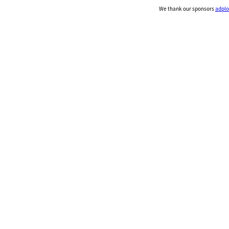
We thank our sponsors
adplo