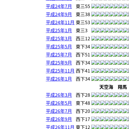
平成24年7月
東三55
平成24年9月
東三38
平成24年11月
東三53
平成25年1月
東三3
平成25年3月
西三12
平成25年5月
東下34
平成25年7月
西下51
平成25年9月
西下34
平成25年11月
西下41
平成26年1月
西下34
天空海 翔馬
平成26年3月
西下28
平成26年5月
東下48
平成26年7月
西下20
平成26年9月
西下17
平成26年11月
東下12