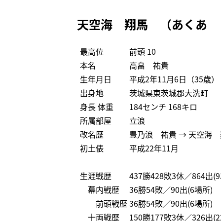
天空海 翔馬 （あくあ 
最高位
前頭 10
本名
高畠 祐貴
生年月日
平成2年11月6日（35歳）
出身地
茨城県東茨城郡大洗町
身長 体重
184センチ 168キロ
所属部屋
立浪
改名歴
豊乃浪 祐貴 → 天空海
初土俵
平成22年11月
生涯戦歴
437勝428敗3休／864出(
幕内戦歴
36勝54敗／90出(6場所)
前頭戦歴
36勝54敗／90出(6場所)
十両戦歴
150勝177敗3休／326出(