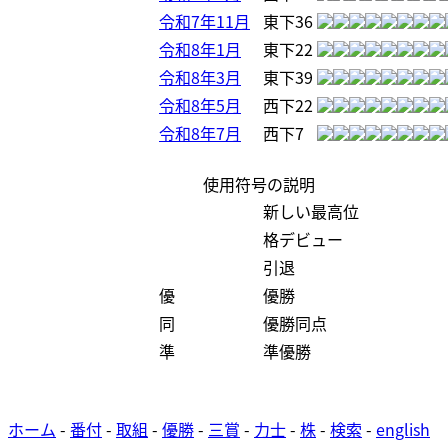
令和7年11月
東下36
令和8年1月
東下22
令和8年3月
東下39
令和8年5月
西下22
令和8年7月
西下7
使用符号の説明
新しい最高位
格デビュー
引退
優
優勝
同
優勝同点
準
準優勝
ホーム
-
番付
-
取組
-
優勝
-
三賞
-
力士
-
株
-
検索
-
english