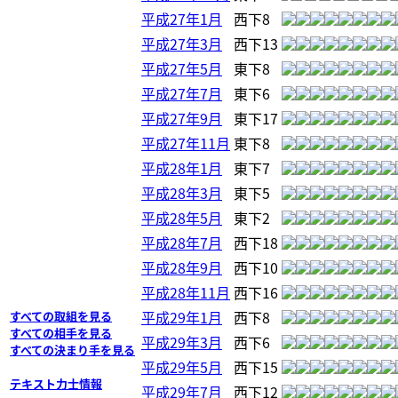
平成27年1月
西下8
平成27年3月
西下13
平成27年5月
東下8
平成27年7月
東下6
平成27年9月
東下17
平成27年11月
東下8
平成28年1月
東下7
平成28年3月
東下5
平成28年5月
東下2
平成28年7月
西下18
平成28年9月
西下10
平成28年11月
西下16
平成29年1月
西下8
すべての取組を見る
すべての相手を見る
平成29年3月
西下6
すべての決まり手を見る
平成29年5月
西下15
テキスト力士情報
平成29年7月
西下12