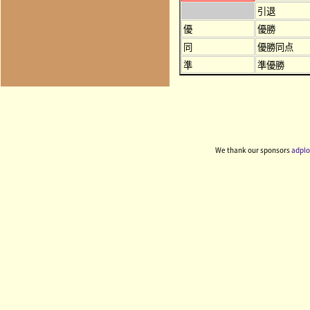
引退
優
優勝
同
優勝同点
準
準優勝
We thank our sponsors
adplo