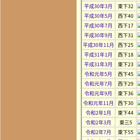
平成30年3月
東下32
平成30年5月
西下40
平成30年7月
西下17
平成30年9月
西下31
平成30年11月
西下25
平成31年1月
西下18
平成31年3月
東下23
令和元年5月
西下45
令和元年7月
西下29
令和元年9月
東下36
令和元年11月
西下30
令和2年1月
東下44
令和2年3月
東三5
令和2年7月
東下55