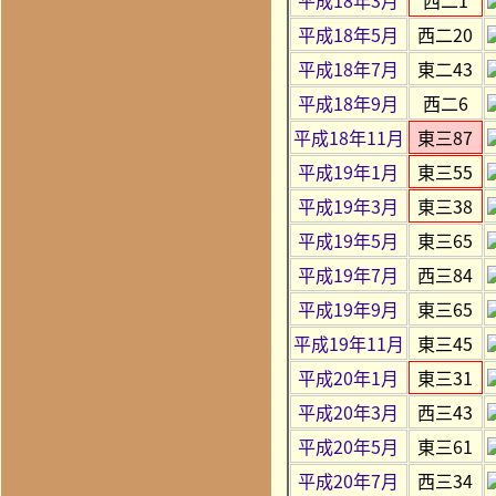
平成18年5月
西二20
平成18年7月
東二43
平成18年9月
西二6
平成18年11月
東三87
平成19年1月
東三55
平成19年3月
東三38
平成19年5月
東三65
平成19年7月
西三84
平成19年9月
東三65
平成19年11月
東三45
平成20年1月
東三31
平成20年3月
西三43
平成20年5月
東三61
平成20年7月
西三34