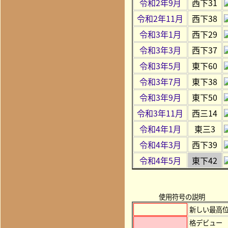
令和2年9月
西下31
令和2年11月
西下38
令和3年1月
西下29
令和3年3月
西下37
令和3年5月
東下60
令和3年7月
東下38
令和3年9月
東下50
令和3年11月
西三14
令和4年1月
東三3
令和4年3月
西下39
令和4年5月
東下42
使用符号の説明
新しい最高
格デビュー