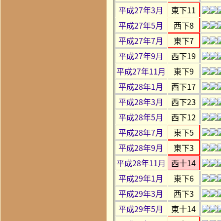
平成27年3月
東下11
平成27年5月
西下8
平成27年7月
東下7
平成27年9月
西下19
平成27年11月
東下9
平成28年1月
西下17
平成28年3月
西下23
平成28年5月
西下12
平成28年7月
東下5
平成28年9月
東下3
平成28年11月
西十14
平成29年1月
東下6
平成29年3月
西下3
平成29年5月
東十14