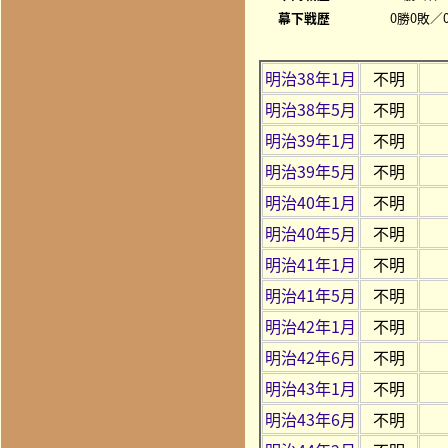
幕下戦歴
0勝0敗／0
明治38年1月
不明
明治38年5月
不明
明治39年1月
不明
明治39年5月
不明
明治40年1月
不明
明治40年5月
不明
明治41年1月
不明
明治41年5月
不明
明治42年1月
不明
明治42年6月
不明
明治43年1月
不明
明治43年6月
不明