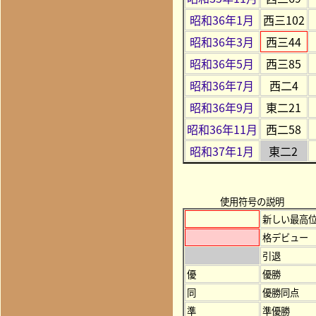
昭和36年1月
西三102
昭和36年3月
西三44
昭和36年5月
西三85
昭和36年7月
西二4
昭和36年9月
東二21
昭和36年11月
西二58
昭和37年1月
東二2
使用符号の説明
新しい最高
格デビュー
引退
優
優勝
同
優勝同点
準
準優勝