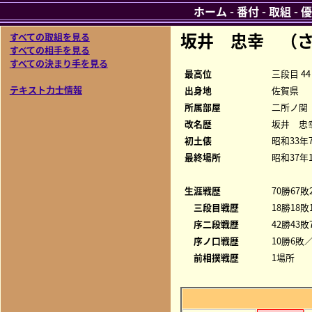
ホーム
-
番付
-
取組
-
優
坂井 忠幸 （さ
すべての取組を見る
すべての相手を見る
すべての決まり手を見る
最高位
三段目 44
テキスト力士情報
出身地
佐賀県
所属部屋
二所ノ関
改名歴
坂井 忠
初土俵
昭和33年
最終場所
昭和37年
生涯戦歴
70勝67敗
三段目戦歴
18勝18敗
序二段戦歴
42勝43敗
序ノ口戦歴
10勝6敗／
前相撲戦歴
1場所