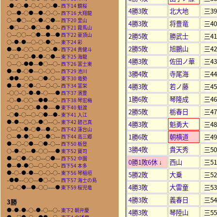
–●–○–●–○–○–○–●–
西下14 鏡桜
4勝3敗
北大地
三3
○––●–○●––●–○–○–
西下16 大翔龍
○––●○––○–●–○●––
西下20 里山
4勝3敗
将豊竜
三4
–●○––○–●○––●–○–
西下21 霧馬山
○––○○––○●––●––●
西下22 豪頂山
2勝5敗
勝武士
三4
○–●–●––○–○–●○––
東下24 彩
2勝5敗
旭鵬山
三4
●––●–○○––○–○–●–
西下24 貴健斗
–○○––○–●–●–○●––
東下25 海龍
4勝3敗
佐田ノ華
三4
○––○–●●––●○––○–
西下26 富士東
●––●–○●––○–○○––
西下29 池川
3勝4敗
寺尾海
三4
–●●––○○––○●–○––
東下30 竜勢
4勝3敗
若ノ藤
三4
●––●–○●–○––○–○–
西下34 富栄
–○○–○–●–●–○–––●
西下37 濱豊
1勝6敗
琴隆成
三4
–○–●–○○––●●––○–
西下38 琴宏梅
○–○––○○–●–●–––●
東下40 魁渡
2勝5敗
栃春日
三4
–○●–○––○–○●––●–
東下41 入江
●–●––○–○–●○––○–
東下42 碧己真
4勝3敗
魁勇大
三4
○––○–●–○●––●–○–
西下42 蓮台山
1勝6敗
朝横道
三4
○––●–●○––○–●○––
西下44 高三郷
●––○–○●––○●–○––
西下50 栃登
3勝4敗
貴天秀
三5
○–●–○––●–○○–––●
東下52 寶司
●––○●–○–○––○●––
西下52 中園
0勝1敗6休
西山
三5
↓
●––●–●○––○–○–○–
西下54 本多
●–○–●–●––○–○–○–
東下56 琴稲垣
5勝2敗
大乗
三5
–●●––○○––●○–○––
西下57 海士の島
4勝3敗
大雷童
三5
–○–○●––●–○○–––●
東下59 桜児竜
4勝3敗
義春日
三5
3勝
●–●–●–○–●–○––○–
東下2 朝弁慶
4勝3敗
琴陸山
三5