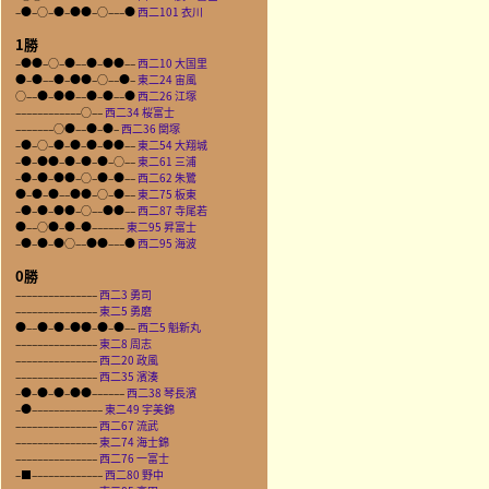
–●–○–●–●●–○–––●
西二101 衣川
1勝
–●●–○–●––●–●●––
西二10 大国里
●–●––●–●●–○––●–
東二24 宙風
○––●–●●––●–●––●
西二26 江塚
––––––––––––○––
西二34 桜富士
–––––––○●––●–●–
西二36 関塚
–●–○–●–●–●–●●––
東二54 大翔城
–●–●●–●–●–●–○––
東二61 三浦
–●–●–●●–○–●–●––
西二62 朱鷺
●–●–●––●●–○–●––
東二75 板東
–●–●–●●–○––●●––
西二87 寺尾若
●––○●–●–●––––––
東二95 昇富士
–●–●–●○––●●–––●
西二95 海波
0勝
–––––––––––––––
西二3 勇司
–––––––––––––––
東二5 勇磨
●––●–●–●●–●–●––
西二5 魁新丸
–––––––––––––––
東二8 周志
–––––––––––––––
西二20 政風
–––––––––––––––
西二35 濱湊
–●–●–●–●●––––––
西二38 琴長濱
–●–––––––––––––
東二49 宇美錦
–––––––––––––––
西二67 流武
–––––––––––––––
東二74 海士錦
–––––––––––––––
西二76 一富士
–■–––––––––––––
西二80 野中