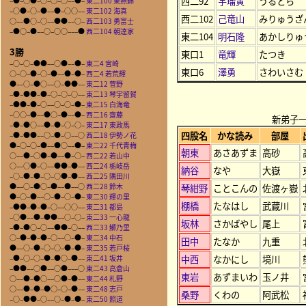
西二92
宇瑠寅
うるとら
–●–○●–○–○–○––●–
東二100 東照錦
–○●–○–●––●–○○––
東二102 海真
西二102
己竜山
みりゅうざ
○––●○–○––●●––○–
西二103 勇富士
–●○–●––○–○○–––●
西二104 朝達家
東二104
明石隆
あかしりゅ
3勝
東口1
竜輝
たつき
–○–○–●●––○●––●–
東二4 宮崎
東口6
澤勇
さわいさむ
○–○–●–○–●––●–●–
西二4 若荒輝
●––○–●○––○–●●––
東二12 菅野
–●–●●–●–○–○–○––
東二13 琴宇留賀
–●●–●–○––○–○–●–
東二15 白海竜
–○○–●––●○–●––●–
西二16 齋藤
新弟子
–●–●○––●–●–○–○–
東二17 東政馬
四股名
かな読み
部屋
–●–●●––○–●–○––○
西二18 伊勢ノ花
●–○–○–●––●○––●–
東二22 千代青梅
朝東
あさあずま
高砂
○––●–○●–●––●–○–
西二22 若山中
○––○●–○––●●–●––
西二24 栃岐岳
納谷
なや
大嶽
–○–●–●–○–○●–●––
西二25 隅田川
●––○–●○–●––●––○
西二28 鈴木
琴紺野
ことこんの
佐渡ヶ嶽
●–○–●––○–●–○–●–
東二30 輝の里
棚橋
たなはし
武蔵川
–●●–●–●–○––○○––
東二31 都島
–○●––●–●●––○–○–
東二33 一心龍
坂林
さかばやし
尾上
–●–●○–○––●●–○––
西二33 鰤乃里
○–●–●–●–○––○–●–
東二34 中石
田中
たなか
九重
●––○–●–○–○–●–●–
東二35 若戸桜
中西
なかにし
境川
–●–○–○–●–●○–●––
東二41 坂井
–●●––○●––○●–––○
東二43 高倉山
東岩
あずまいわ
玉ノ井
○––●–●○––○●–●––
東二44 札野
○––●–●–●○–○–●––
東二48 志戸
桑野
くわの
阿武松
–○–●●–○––○–●–●–
東二50 照道