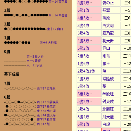
●●●●○●○○●○●●●●●
東十14 天空海
5勝2敗
碧の正
三4
↑
6勝1敗
琴翼
三5
3勝
↑
●●●○●○●●○●●●●●●
西十14 希善龍
4勝3敗
篠原
三6
↑
2勝
3勝4敗
西大司
三7
●○○●●●●●●●●●●■–
東十12 山口
3勝4敗
霧乃龍
三8
1勝
4勝3敗
朝天舞
三9
↑
●●●●●○●●■––––––
西十8 大砂嵐
5勝2敗
笹山
三1
↑
0勝
2勝5敗
剛竜
三1
–––––––––––––––
東十3 貴ノ岩
–––––––––––––––
西十9 豊響
1勝6敗
羅王
三1
–––––––––––––––
東十11 宇良
2勝4敗1休
暁
三1
幕下成績
4勝3敗
常陸號
三1
7勝
3勝4敗
葵
三1
–○–○○–○–○–○–○––
東下17 若隆景
6勝1敗
琴欣旺
三1
↑
6勝
5勝2敗
舛東欧
三1
↑
–○○––○●––○–○–○–
西下13 出羽疾風
–●○––○–○–○–○––○
西下17 極芯道
3勝4敗
北勝旺
三1
–●–○○––○–○○–○––
東下35 鳰の湖
●–○–○–○–○–○–––○
東下44 慶天海
3勝4敗
飛天龍
三1
–○–○○–○–○–○–●––
東下47 栃清龍
6勝1敗
白虎
三2
–●○–○––○–○–○––○
西下47 魁
↑