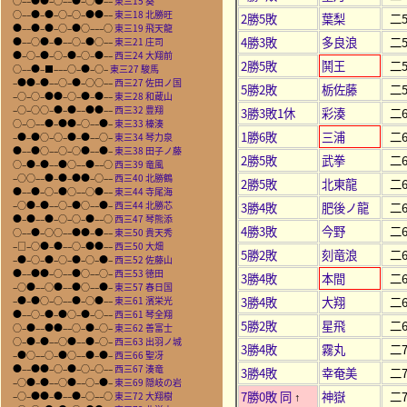
○––●●–○––●–○●––
東三15 葵
○––●–●–○–○–●●––
東三18 北勝旺
2勝5敗
葉梨
二5
●––●–●–○–●○–––○
東三19 飛天龍
4勝3敗
多良浪
二5
●––○●–●––○–●○––
東三21 庄司
●–○–●–○–●–○–●––
西三24 大翔前
2勝5敗
鬨王
二5
○––●–■–––○–●–○–
東三27 駿馬
–●●–●––○–●–○○––
西三27 佐田ノ国
5勝2敗
栃佐藤
二5
–○–○–●●–○–●–●––
東三28 和蔵山
–○–○○–●–●––●●––
西三32 豊翔
3勝3敗1休
彩湊
二6
○–○––●–●●–○––●–
東三33 榛湊
1勝6敗
三浦
二6
–●–●○–○–●–●––○–
東三34 琴力泉
●––●○––○–○●––●–
東三38 田子ノ藤
2勝5敗
武拳
二6
○–●–●––●○––●––○
西三39 竜風
–○○––●–●–●●–○––
西三40 北勝鶴
2勝5敗
北東龍
二6
●––●–○–●○––○●––
東三44 寺尾海
–○●–●––○–●○––●–
西三44 北勝芯
3勝4敗
肥後ノ龍
二6
●–●––●–○–○–●––○
西三47 琴熊添
4勝3敗
今野
二6
○––●–○○––●●–●––
東三50 貴天秀
–□–○●–●––○–●●––
西三50 大畑
5勝2敗
刻竜浪
二6
–●–○–●–○–●–○–●–
西三52 佐藤山
●––●●–○––●○––○–
西三53 徳田
3勝4敗
本間
二6
–○●––○●––●○––●–
東三57 春日国
3勝4敗
大翔
二6
–●–●○–○––●–○●––
東三61 濱栄光
●––○–●–●○–●–○––
西三61 琴全翔
5勝2敗
星飛
二6
○–●––●●––○–●–○–
東三62 善富士
○–●–●––○●––●–○–
西三63 出羽ノ城
3勝4敗
霧丸
二7
–●○––○–●○––●–●–
西三66 聖冴
●––●●–○–●–○–○––
西三67 湊竜
3勝4敗
幸奄美
二7
–○●–●––○●––○–●–
東三69 隠岐の岩
7勝0敗 同
神嶽
二7
–○–●●–●––●–○––○
東三72 大翔樹
↑