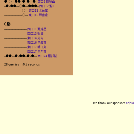
●–○––●●–●–●––●–
西口6 関塚山
–●–●●––○●––●●●–
西口12 瀧田
––––––––––––○––
東口13 北薩摩
––––––––––––○––
東口15 琴宮倉
0勝
–––––––––––––––
西口11 翼雄星
–––––––––––––––
西口13 鳴海
–––––––––––––––
東口14 光内
–––––––––––––––
東口16 皇義龍
–––––––––––––––
東口17 朝日丸
–––––––––––––––
西口17 玉乃龍
–●●––●–●●–●–●––
西口24 服部桜
28 queries in 0.2 seconds
We thank our sponsors
adplo