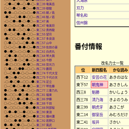
大海原
–○●––○●––○–●–○–
東二39 奄美岳
刃力
○–○–●–○––●○–––●
西二39 樹龍
●–●––○–○–○–○––●
西二45 朝ノ島
琴名和
–●○––○–●–●–○○––
西二46 魁ノ若
–○–○●––●–○–●○––
東二47 美
信州錦
●–○–○––○●––○––●
西二47 奄美将
○–●–●––○–○–●–○–
東二52 貴西龍
●––○–○●––●–○○––
東二55 望月
–●–○○–○–●––●–○–
東二57 多良浪
○–●–○–○––○●––●–
西二57 山中
番付情報
○–○–○––●–●–○––●
西二59 佐田の豪
●––●○––○–○–●○––
西二61 白虎丸
–○●––●–○–○–○––●
西二64 琴大興
–●–○–●–○–○●––○–
東二65 今野
改名力士一覧
–●–□–○○––●–●○––
西二66 突光力
○–●––○–●●––○–○–
西二70 藪岡
位
新四股名
かな読み
○––○●–●–○–○–––●
西二74 千代大宝
西下12
安芸の花
あきのはな
–●○––●–○–○–○––●
西二75 千代の天
–○–●–○●––○○––●–
東二76 足立
東下57
朝鬼神
あさきしん
○––○●–○––●–●○––
東二77 琴佐藤
●–○––●–○●––○–○–
西二77 三重乃丸
西三8
魁勝
かいしょう
●––○○––●○–●––○–
西二81 福東
西三78
清乃海
きよのうみ
●––○○–●––○●–○––
東二86 伊藤
○–○––○–●–●○–●––
東二88 千田
東三99
朝虎牙
あさこが
●––○○–○––○●–––●
西二88 阿部桜
○–●––●○––●–○○––
東二90 東浪
東二14
御室岳
みむろだけ
–●–○–○–○–●○–––●
東二91 播州灘
○–○––●–●○––●–○–
東二92 若野口
東二41
坂井
さかい
●––●–○●–○––○–○–
東二97 風武