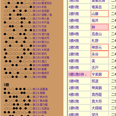
5勝2敗
冨蘭志壽
二3
–○●––○–●–●○––○–
西三60 霧津羽左
4勝3敗
奄美岳
二3
–●–○○–●––○–○––●
東三63 中島
–○○––●–○●––●–○–
西三64 高見劉
2勝5敗
山藤
二4
–○–●○––●●–○–○––
東三67 須磨ノ海
○––●○––○–●●––○–
西三70 琴小島
3勝4敗
坂井
二4
●–○–○––○–●○––●–
西三74 平戸海
–○–●●–○––●–○–○–
西三75 竹井
5勝2敗
林
二4
○––○–●–○–○–●––●
東三78 寛龍
3勝4敗
高倉山
二4
●–○–○––○●–●–○––
西三78 清乃海
–○–●●––○○––●–○–
西三79 朝大門
3勝4敗
札野
二4
–●○–○–●––○●–○––
東三84 剛力山
–○–●–○–○–●–○––●
西三84 謙信
2勝5敗
琴原元
二4
●––○○–○––○●–●––
西三85 大和湖
2勝5敗
永谷
二4
–●–○–○○–○–●–––●
東三90 宮内
●––○–○–●–●–□○––
東三92 舛天隆
4勝3敗
美
二4
–●–●–○–○●–○––○–
東三93 滝口
–○–○●–●–○––○––●
東三95 飛騨野
3勝4敗
志戸
二4
●––○○–○––○–●––●
西三98 栃颯
–●–●○––●○–○–○––
東三99 朝虎牙
0勝1敗6休
宇美錦
二4
↓
–○○–●–●––○–●–○–
西三99 鬨龍
3勝4敗
照道
二5
3勝
2勝5敗
琴眞鍋
二5
●–○–○–●–●–●––○–
西三4 武蔵海
●–●––○–○–●●–○––
西三6 翔傑
4勝3敗
貴西龍
二5
○––●–●●–○–○–●––
東三7 西大司
5勝2敗
貴大将
二5
–●○–○–●–○–●––●–
西三7 駒木龍
–○–○–●–●–○–●●––
東三8 霧乃龍
1勝6敗
大翔城
二5
–○○––●●–●––●––○
西三11 光源治
●–●––●–○○–○––●–
西三14 宗像
4勝3敗
望月
二5