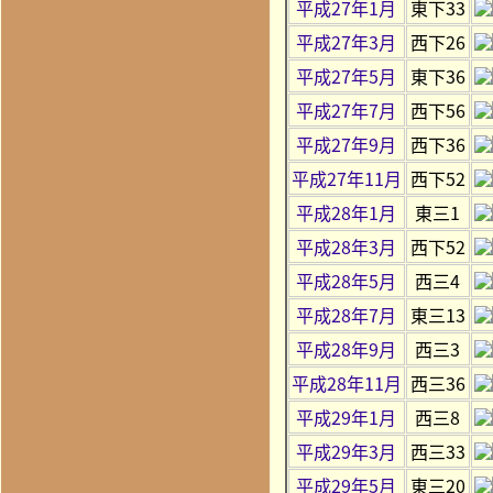
平成27年1月
東下33
平成27年3月
西下26
平成27年5月
東下36
平成27年7月
西下56
平成27年9月
西下36
平成27年11月
西下52
平成28年1月
東三1
平成28年3月
西下52
平成28年5月
西三4
平成28年7月
東三13
平成28年9月
西三3
平成28年11月
西三36
平成29年1月
西三8
平成29年3月
西三33
平成29年5月
東三20