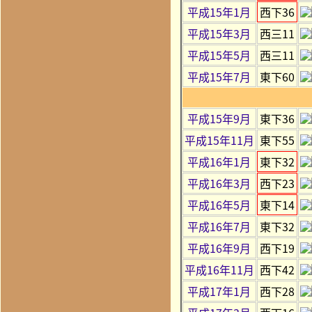
平成15年1月
西下36
平成15年3月
西三11
平成15年5月
西三11
平成15年7月
東下60
平成15年9月
東下36
平成15年11月
東下55
平成16年1月
東下32
平成16年3月
西下23
平成16年5月
東下14
平成16年7月
東下32
平成16年9月
西下19
平成16年11月
西下42
平成17年1月
西下28