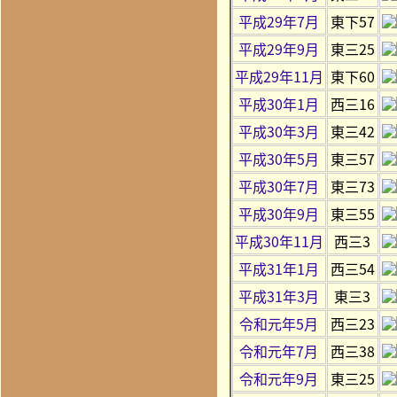
平成29年7月
東下57
平成29年9月
東三25
平成29年11月
東下60
平成30年1月
西三16
平成30年3月
東三42
平成30年5月
東三57
平成30年7月
東三73
平成30年9月
東三55
平成30年11月
西三3
平成31年1月
西三54
平成31年3月
東三3
令和元年5月
西三23
令和元年7月
西三38
令和元年9月
東三25