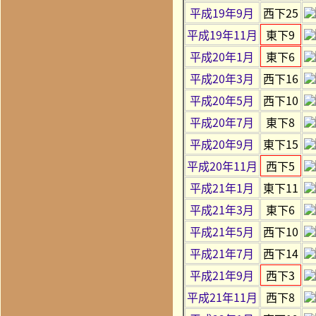
平成19年9月
西下25
平成19年11月
東下9
平成20年1月
東下6
平成20年3月
西下16
平成20年5月
西下10
平成20年7月
東下8
平成20年9月
東下15
平成20年11月
西下5
平成21年1月
東下11
平成21年3月
東下6
平成21年5月
西下10
平成21年7月
西下14
平成21年9月
西下3
平成21年11月
西下8