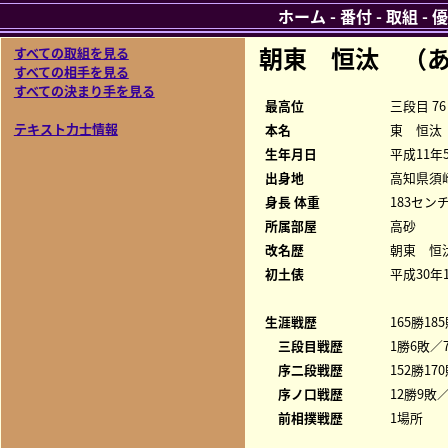
ホーム
-
番付
-
取組
-
優
朝東 恒汰 （
すべての取組を見る
すべての相手を見る
すべての決まり手を見る
最高位
三段目 76
テキスト力士情報
本名
東 恒汰
生年月日
平成11年
出身地
高知県須
身長 体重
183センチ
所属部屋
高砂
改名歴
朝東 恒
初土俵
平成30年
生涯戦歴
165勝18
三段目戦歴
1勝6敗／7
序二段戦歴
152勝17
序ノ口戦歴
12勝9敗／
前相撲戦歴
1場所