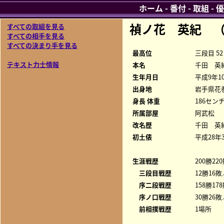
ホーム
-
番付
-
取組
-
優
禎ノ花 英紀 
すべての取組を見る
すべての相手を見る
すべての決まり手を見る
最高位
三段目 52
テキスト力士情報
本名
千田 英
生年月日
平成9年1
出身地
岩手県花
身長 体重
186センチ
所属部屋
阿武松
改名歴
千田 英紀
初土俵
平成28年
生涯戦歴
200勝22
三段目戦歴
12勝16敗
序二段戦歴
158勝17
序ノ口戦歴
30勝26敗
前相撲戦歴
1場所