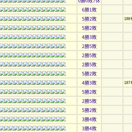
0勝0敗7休
6勝1敗
5勝2敗
18
5勝2敗
4勝3敗
2勝5敗
2勝5敗
2勝5敗
5勝2敗
4勝3敗
18
5勝2敗
2勝5敗
5勝2敗
3勝4敗
3勝4敗