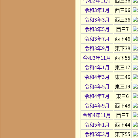
令和2年11月
西三36
令和3年1月
西三96
令和3年3月
西三36
令和3年5月
西三7
令和3年7月
西下46
令和3年9月
東下38
令和3年11月
西下55
令和4年1月
東三17
令和4年3月
東三46
令和4年5月
東三19
令和4年7月
東三6
令和4年9月
西下48
令和4年11月
西三7
令和5年1月
西下44
令和5年3月
東下55