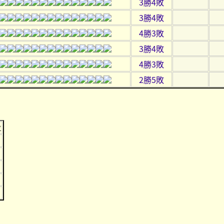
3勝4敗
3勝4敗
4勝3敗
3勝4敗
4勝3敗
2勝5敗
位