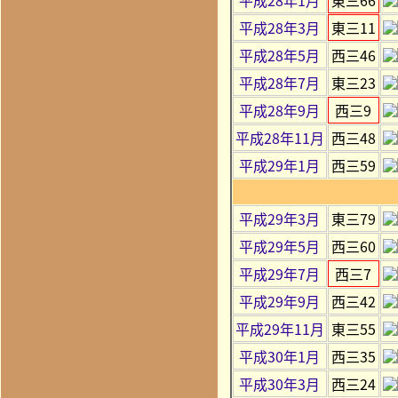
平成28年3月
東三11
平成28年5月
西三46
平成28年7月
東三23
平成28年9月
西三9
平成28年11月
西三48
平成29年1月
西三59
平成29年3月
東三79
平成29年5月
西三60
平成29年7月
西三7
平成29年9月
西三42
平成29年11月
東三55
平成30年1月
西三35
平成30年3月
西三24