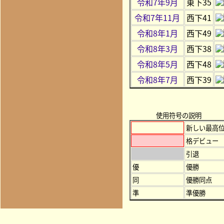
令和7年9月
東下35
令和7年11月
西下41
令和8年1月
西下49
令和8年3月
西下38
令和8年5月
西下48
令和8年7月
西下39
使用符号の説明
新しい最高
格デビュー
引退
優
優勝
同
優勝同点
準
準優勝