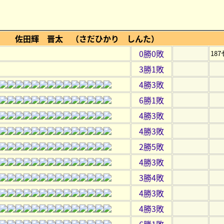
佐田輝 晋太 （さだひかり しんた）
0勝0敗
18
3勝1敗
4勝3敗
6勝1敗
4勝3敗
4勝3敗
2勝5敗
4勝3敗
3勝4敗
4勝3敗
4勝3敗
6勝1敗