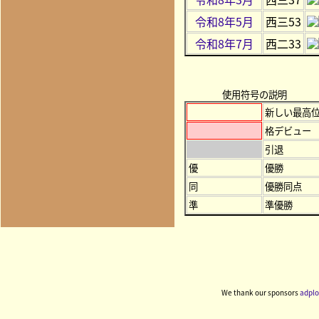
令和8年5月
西三53
令和8年7月
西二33
使用符号の説明
新しい最高
格デビュー
引退
優
優勝
同
優勝同点
準
準優勝
We thank our sponsors
adplo