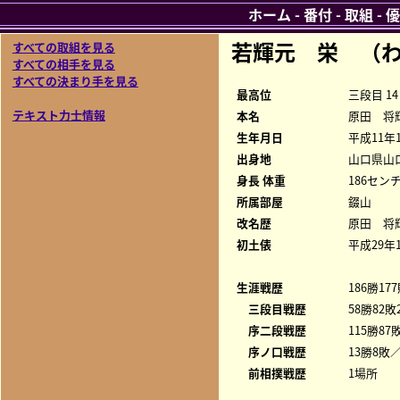
ホーム
-
番付
-
取組
-
優
若輝元 栄 （
すべての取組を見る
すべての相手を見る
すべての決まり手を見る
最高位
三段目 14
テキスト力士情報
本名
原田 将
生年月日
平成11年
出身地
山口県山
身長 体重
186センチ
所属部屋
錣山
改名歴
原田 将輝
初土俵
平成29年
生涯戦歴
186勝17
三段目戦歴
58勝82敗
序二段戦歴
115勝87
序ノ口戦歴
13勝8敗／
前相撲戦歴
1場所