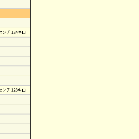
8センチ 124キロ
9センチ 128キロ