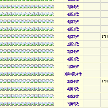
3勝4敗
4勝3敗
4勝3敗
4勝3敗
4勝3敗
17
2勝5敗
3勝4敗
4勝3敗
1勝6敗
3勝0敗4休
3勝4敗
17
4勝3敗
4勝3敗
2勝5敗