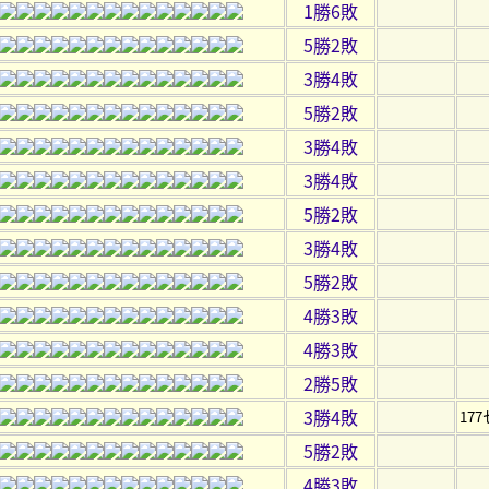
1勝6敗
5勝2敗
3勝4敗
5勝2敗
3勝4敗
3勝4敗
5勝2敗
3勝4敗
5勝2敗
4勝3敗
4勝3敗
2勝5敗
3勝4敗
17
5勝2敗
4勝3敗