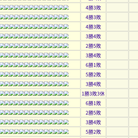
4勝3敗
4勝3敗
4勝3敗
3勝4敗
2勝5敗
3勝4敗
6勝1敗
5勝2敗
3勝4敗
1勝3敗3休
6勝1敗
2勝5敗
3勝4敗
5勝2敗