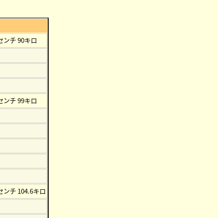
5センチ 90キロ
5センチ 99キロ
センチ 104.6キロ