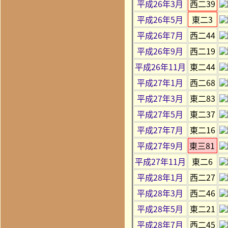
平成26年3月
西二39
平成26年5月
東二3
平成26年7月
西二44
平成26年9月
西二19
平成26年11月
東二44
平成27年1月
西二68
平成27年3月
東二83
平成27年5月
東二37
平成27年7月
東二16
平成27年9月
東三81
平成27年11月
東二6
平成28年1月
西二27
平成28年3月
西二46
平成28年5月
東二21
平成28年7月
西二45