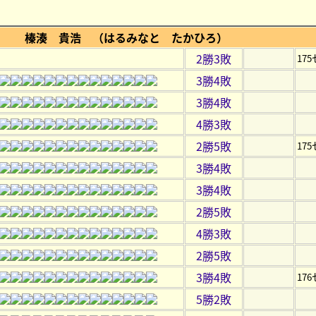
榛湊 貴浩 （はるみなと たかひろ）
2勝3敗
17
3勝4敗
3勝4敗
4勝3敗
2勝5敗
17
3勝4敗
3勝4敗
2勝5敗
4勝3敗
2勝5敗
3勝4敗
176
5勝2敗