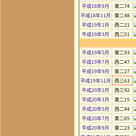
平成18年9月
東二74
平成18年11月
東二48
平成19年1月
西二21
平成19年3月
西二51
平成19年5月
東二93
平成19年7月
西二47
平成19年9月
東二27
平成19年11月
西三63
平成20年1月
西三92
平成20年3月
東二15
平成20年5月
西二44
平成20年7月
東二65
平成20年9月
東二23