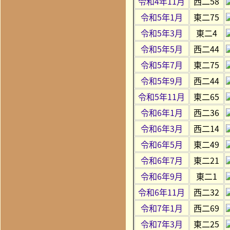
令和4年11月
西二58
令和5年1月
東二75
令和5年3月
東二4
令和5年5月
西二44
令和5年7月
東二75
令和5年9月
西二44
令和5年11月
東二65
令和6年1月
西二36
令和6年3月
西二14
令和6年5月
東二49
令和6年7月
東二21
令和6年9月
東二1
令和6年11月
西二32
令和7年1月
西二69
令和7年3月
東二25