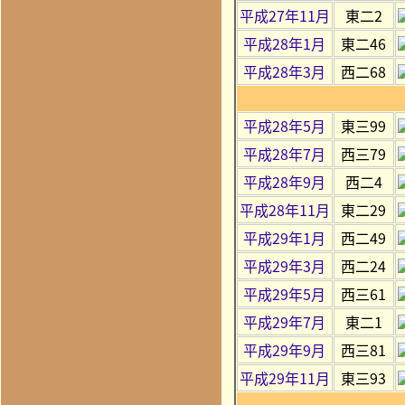
平成27年11月
東二2
平成28年1月
東二46
平成28年3月
西二68
平成28年5月
東三99
平成28年7月
西三79
平成28年9月
西二4
平成28年11月
東二29
平成29年1月
西二49
平成29年3月
西二24
平成29年5月
西三61
平成29年7月
東二1
平成29年9月
西三81
平成29年11月
東三93