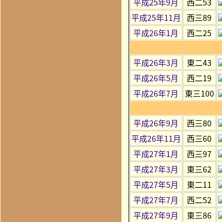
平成25年9月
西二53
平成25年11月
西三89
平成26年1月
西二25
平成26年3月
東二43
平成26年5月
西二19
平成26年7月
東三100
平成26年9月
西三80
平成26年11月
西三60
平成27年1月
西三97
平成27年3月
東三62
平成27年5月
東二11
平成27年7月
西二52
平成27年9月
東三86