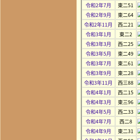
令和2年7月
東二51
令和2年9月
東二64
令和2年11月
西二21
令和3年1月
東二2
令和3年3月
西二25
令和3年5月
東二49
令和3年7月
東二61
令和3年9月
東二28
令和3年11月
西三88
令和4年1月
西二15
令和4年3月
東三96
令和4年5月
西二33
令和4年7月
西二8
令和4年9月
東二31