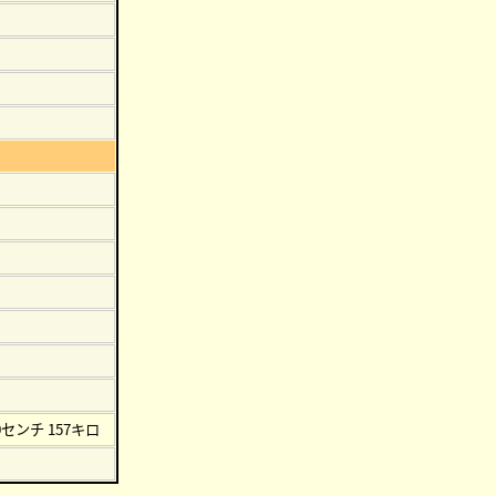
0センチ 157キロ