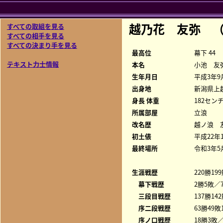
越乃花 友弥 
すべての取組を見る
すべての相手を見る
すべての決まり手を見る
最高位
幕下 44
テキスト力士情報
本名
小池 友
生年月日
平成3年9
出身地
新潟県上
身長 体重
182センチ
所属部屋
立浪
改名歴
越ノ浪 友
初土俵
平成22年
最終場所
令和3年5
生涯戦歴
220勝19
幕下戦歴
2勝5敗／7
三段目戦歴
137勝14
序二段戦歴
63勝49敗
序ノ口戦歴
18勝3敗／