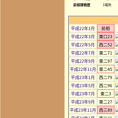
前相撲戦歴
1場所
平成22年1月
前相
平成22年3月
東口23
平成22年5月
西二52
平成22年7月
東二71
平成22年9月
東二97
平成22年11月
東二45
平成23年1月
西二79
平成23年5月
西二96
平成23年7月
東二3
平成23年9月
東二27
平成23年11月
西三89
平成24年1月
東二21