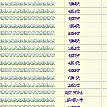
3勝4敗
4勝3敗
4勝3敗
3勝4敗
3勝4敗
3勝4敗
5勝2敗
4勝3敗
4勝3敗
4勝3敗
6勝1敗
2勝5敗
0勝1敗6休
1勝0敗6休