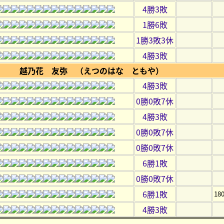
4勝3敗
1勝6敗
1勝3敗3休
4勝3敗
越乃花 友弥 （えつのはな ともや）
4勝3敗
0勝0敗7休
4勝3敗
0勝0敗7休
0勝0敗7休
6勝1敗
0勝0敗7休
6勝1敗
18
4勝3敗