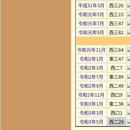
平成31年3月
西三26
令和元年5月
西三15
令和元年7月
西三47
令和元年9月
西三82
令和元年11月
西三64
令和2年1月
東三47
令和2年3月
西二7
令和2年7月
東三89
令和2年9月
西二49
令和2年11月
西口9
令和3年1月
東二38
令和3年3月
西口1
令和3年5月
西二28