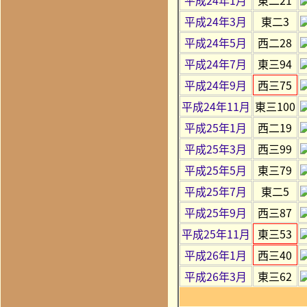
平成24年3月
東二3
平成24年5月
西二28
平成24年7月
東三94
平成24年9月
西三75
平成24年11月
東三100
平成25年1月
西二19
平成25年3月
西三99
平成25年5月
東三79
平成25年7月
東二5
平成25年9月
西三87
平成25年11月
東三53
平成26年1月
西三40
平成26年3月
東三62