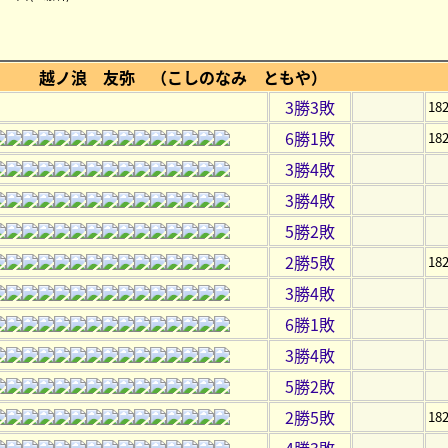
越ノ浪 友弥 （こしのなみ ともや）
3勝3敗
18
6勝1敗
18
3勝4敗
3勝4敗
5勝2敗
2勝5敗
18
3勝4敗
6勝1敗
3勝4敗
5勝2敗
2勝5敗
18
4勝3敗