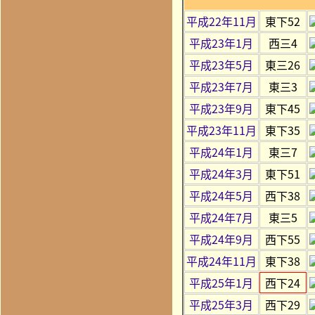
平成22年11月
東下52
平成23年1月
西三4
平成23年5月
東三26
平成23年7月
東三3
平成23年9月
東下45
平成23年11月
東下35
平成24年1月
東三7
平成24年3月
東下51
平成24年5月
西下38
平成24年7月
東三5
平成24年9月
西下55
平成24年11月
東下38
平成25年1月
西下24
平成25年3月
西下29