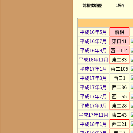
前相撲戦歴
1場所
平成16年5月
前相
平成16年7月
東口41
平成16年9月
西二114
平成16年11月
東二83
平成17年1月
東二105
平成17年3月
西口1
平成17年5月
西二86
平成17年7月
西二65
平成17年9月
東二28
平成17年11月
東二43
平成18年1月
西二21
平成18年3月
西二1