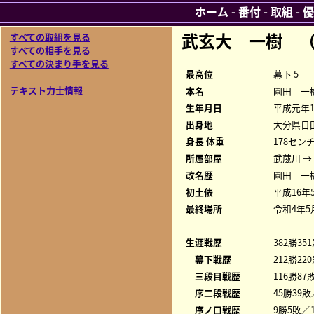
ホーム
-
番付
-
取組
-
優
武玄大 一樹 
すべての取組を見る
すべての相手を見る
すべての決まり手を見る
最高位
幕下 5
テキスト力士情報
本名
園田 一
生年月日
平成元年1
出身地
大分県日
身長 体重
178センチ
所属部屋
武蔵川 →
改名歴
園田 一樹
初土俵
平成16年
最終場所
令和4年5
生涯戦歴
382勝35
幕下戦歴
212勝22
三段目戦歴
116勝87
序二段戦歴
45勝39敗
序ノ口戦歴
9勝5敗／1