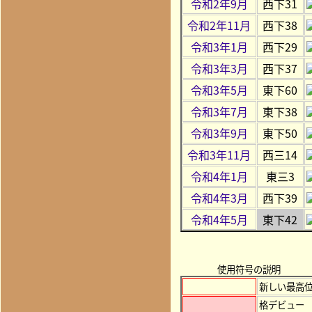
令和2年9月
西下31
令和2年11月
西下38
令和3年1月
西下29
令和3年3月
西下37
令和3年5月
東下60
令和3年7月
東下38
令和3年9月
東下50
令和3年11月
西三14
令和4年1月
東三3
令和4年3月
西下39
令和4年5月
東下42
使用符号の説明
新しい最高
格デビュー