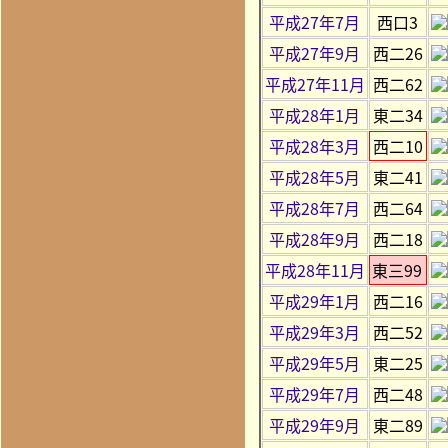
平成27年7月
西口3
平成27年9月
西二26
平成27年11月
西二62
平成28年1月
東二34
平成28年3月
西二10
平成28年5月
東二41
平成28年7月
西二64
平成28年9月
西二18
平成28年11月
東三99
平成29年1月
西二16
平成29年3月
西二52
平成29年5月
東二25
平成29年7月
西二48
平成29年9月
東二89