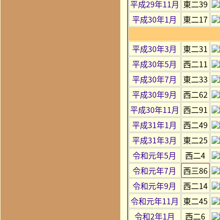
平成29年11月
東二39
平成30年1月
東二17
平成30年3月
東二31
平成30年5月
西二11
平成30年7月
東二33
平成30年9月
西二62
平成30年11月
西二91
平成31年1月
西二49
平成31年3月
東二25
令和元年5月
西二4
令和元年7月
西三86
令和元年9月
西二14
令和元年11月
東二45
令和2年1月
西二6