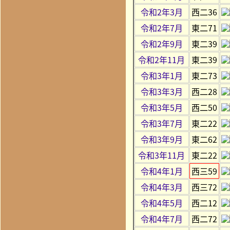
令和2年3月
西二36
令和2年7月
東二71
令和2年9月
東二39
令和2年11月
東二39
令和3年1月
東二73
令和3年3月
西二28
令和3年5月
西二50
令和3年7月
東二22
令和3年9月
東二62
令和3年11月
東二22
令和4年1月
西三59
令和4年3月
西三72
令和4年5月
西二12
令和4年7月
西二72