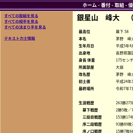
ホーム
-
番付
-
取組
-
優
銀星山 峰大 
すべての取組を見る
すべての相手を見る
すべての決まり手を見る
最高位
幕下 58
テキスト力士情報
本名
茅野 峰
生年月日
平成5年4
出身地
長野県諏
身長 体重
175センチ
所属部屋
大嶽
改名歴
茅野 峰大
初土俵
平成24年
最終場所
令和7年7
生涯戦歴
263勝27
幕下戦歴
2勝5敗／7
三段目戦歴
153勝17
序二段戦歴
93勝89敗
序ノ口戦歴
15勝7敗6