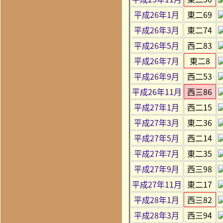
平成26年1月
東二69
平成26年3月
東二74
平成26年5月
西二83
平成26年7月
東二8
平成26年9月
西二53
平成26年11月
西三86
平成27年1月
西二15
平成27年3月
東二36
平成27年5月
西二14
平成27年7月
東二35
平成27年9月
西三98
平成27年11月
東二17
平成28年1月
西三82
平成28年3月
西三94