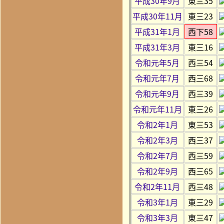
平成30年9月
東三35
平成30年11月
東三23
平成31年1月
西下58
平成31年3月
東三16
令和元年5月
西三54
令和元年7月
西三68
令和元年9月
西三39
令和元年11月
東三26
令和2年1月
東三53
令和2年3月
西三37
令和2年7月
西三59
令和2年9月
西三65
令和2年11月
西三48
令和3年1月
東三29
令和3年3月
東三47