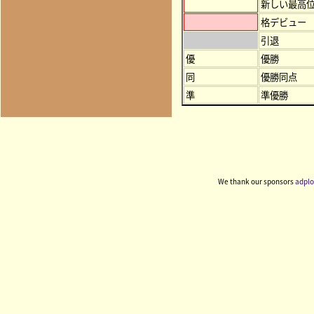
新しい最高
格デビュー
引退
優
優勝
同
優勝同点
準
準優勝
We thank our sponsors
adplo