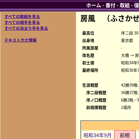
ホーム
-
番付
-
取組
-
優
房風 （ふさか
すべての取組を見る
すべての相手を見る
すべての決まり手を見る
最高位
序二段 30
テキスト力士情報
出身地
東京都
所属部屋
-
改名歴
大橋 → 
初土俵
昭和34年
最終場所
昭和36年
生涯戦歴
42勝39敗
序二段戦歴
36勝37敗
序ノ口戦歴
6勝2敗／8
前相撲戦歴
1場所
昭和34年9月
前相