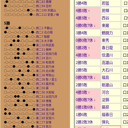
–●○–○––○○–○––○–
西二82 勇輝
3勝4敗
若猛
口
●–○–○–○––○○–––○
西二94 吉村
4勝3敗
房輝
口
○––○–○–○–○–●○––
西二109 天龍山
↑
–○○–○–○–○––○●––
西二112 安香ノ梅
4勝3敗
西谷
口
↑
5勝
0勝0敗7休
東巌
口1
↓
–●○–○––●○–○––○–
西二1 不動山
3勝4敗
鶴闘力
口1
●–○––○–○–○–○–●–
西二2 北の翔
–○–○○–●––○●––○–
西二7 魁都
0勝0敗7休
東秀
口1
↓
○––○●–●–○–○–––○
西二8 大子錦
–○–●–○–○○–○–––●
東二10 阿武若
5勝2敗
春日龍
口1
↑
○––○–○●–○––●––○
東二11 梅林
–○–○–○●––●–○––○
東二21 佐田乃島
4勝3敗
信濃川
口1
↑
○––○–●●–○––○––○
西二24 吉川
2勝5敗
高雄山
口1
–○–○○––○○–●––●–
東二30 和泉邦
–○–○●––○–○–●––○
西二31 前乃洲
2勝5敗
大石川
口1
○––○○––●–○–●–○–
東二35 北の剛
–○–○○––○●––○––●
東二36 琴弥山
0勝0敗7休
福島
口1
↓
–○–●–○●––○–○––○
西二38 智ノ富士
○––○–○–●–○–●––○
西二43 嵐天佑
2勝5敗
栃雄山
口1
●–○–○–○–●–○––○–
東二50 壽
4勝3敗
河合
口1
○––○–○○––●–○––●
西二50 大和桜
↑
–○–○–●●––○○–––○
西二51 出羽乃洋
0勝0敗7休
淀錦
口2
↓
○–○––○●––●○–○––
東二58 増竜
–○–○–●○––○●–––○
東二59 地車
0勝1敗6休
藤原
口2
↓
●–○–○––○–○○–––●
西二66 高小林
●–●–○–○–○–○–––○
西二68 玉乃道
1勝6敗
福春日
口2
○––○–○●––○–●–○–
東二69 安宮川
2勝2敗3休
弾丸
口2
●–○–○––○●–○––○–
東二77 安偉
○––○●–○–○––○–●–
東二79 荒力