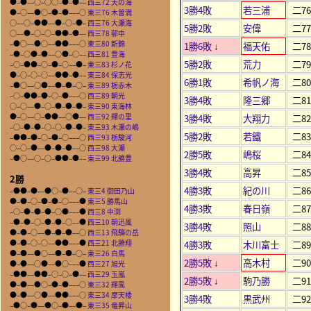
●–●––○–○○–●–●––
西三72 天の海
3勝4敗
若三浦
二7
●–○––●○–●–●–––○
東三76 木曽満
○––○–●●––●–○–●–
西三76 大瀬海
5勝2敗
安偉
二7
○––●–○–○–●●–●––
西三78 邨中
–●○––●○––●●–––○
東三80 新錦
1勝6敗
福天佑
二7
↓
–●–○●–●––○●–○––
西三81 豊海
5勝2敗
荒力
二7
–○–●●–○–●–○––●–
東三83 杉ノ花
●–○–○–○––●●–●––
東三84 保志光
6勝1敗
希帆ノ海
二8
–●○––○●––●–●–○–
東三89 栃赤木
–○–●●–●–○–●–––○
西三89 朝光
3勝4敗
隆三郷
二8
○–○––●–○–●–●–●–
東三90 東海林
●–○––○–●●––○●––
西三92 輝の里
3勝4敗
大翔力
二8
–○–●–●–○–○–●–●–
東三93 木瀬の嶋
5勝2敗
若鐵
二8
–●●–●–○–●–○–––○
西三93 栃駿河
○–○–●––●–●–●––○
西三98 大瀬
2勝5敗
嶋桜
二8
–●○––○–○–●●–●––
東三99 北勝豊
3勝4敗
高昇
二8
2勝
4勝3敗
紀の川
二8
–●●–●––●○–●––○–
東三4 御田乃山
●–●–○–●–●–○–––●
東三5 勝馬山
4勝3敗
春日嶺
二8
–○–●–●–●–○●–––●
西三8 中渕
–●–●–○–●–●–○––●
西三10 朝迅風
3勝4敗
照山
二8
●–●–○––●–●–●––○
西三13 飛騨の岳
●–●–○–○––●●–––●
西三21 北勝翔
4勝3敗
木川富士
二8
●–●––●○––●–●–○–
東三26 白馬
2勝5敗
高木村
二9
↓
●–●––○●––●○–––●
西三27 旭光
–●●––●●–○–○–●––
西三29 玉嵐
2勝5敗
駒乃勝
二9
↓
●–●––●○–●–●–––○
東三32 輝風
●–●––○●––●●–––○
東三34 摩天楼
3勝4敗
黒武州
二9
–●○–●––●○–●––●–
東三35 竜昇山