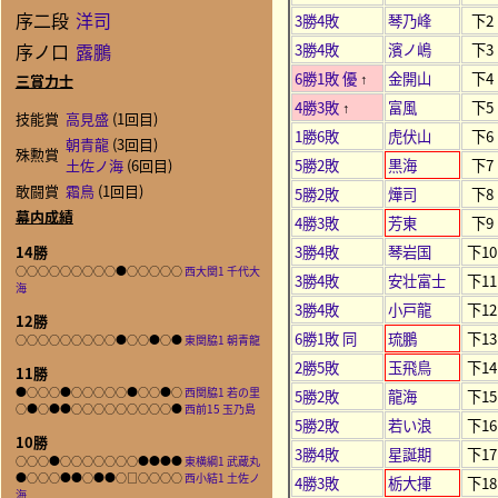
序二段
洋司
3勝4敗
琴乃峰
下2
序ノ口
露鵬
3勝4敗
濱ノ嶋
下3
6勝1敗 優
金開山
下4
三賞力士
↑
4勝3敗
富風
下5
↑
技能賞
高見盛
(1回目)
1勝6敗
虎伏山
下6
朝青龍
(3回目)
殊勲賞
5勝2敗
黒海
下7
土佐ノ海
(6回目)
敢闘賞
霜鳥
(1回目)
5勝2敗
燁司
下8
幕内成績
4勝3敗
芳東
下9
3勝4敗
琴岩国
下10
14勝
○○○○○○○○○●○○○○○
西大関1 千代大
3勝4敗
安壮富士
下11
海
3勝4敗
小戸龍
下12
12勝
6勝1敗 同
琉鵬
下13
○○○○○○○○○●○○●○●
東関脇1 朝青龍
2勝5敗
玉飛鳥
下14
11勝
●○○○●○○○○○●○○●○
西関脇1 若の里
5勝2敗
龍海
下15
○●○●●○○○○○○○○○●
西前15 玉乃島
5勝2敗
若い浪
下16
10勝
3勝4敗
星誕期
下17
○○○●○○○○○○○●●●●
東横綱1 武蔵丸
●○○○●●○●●○□○○○○
西小結1 土佐ノ
4勝3敗
栃大揮
下18
海