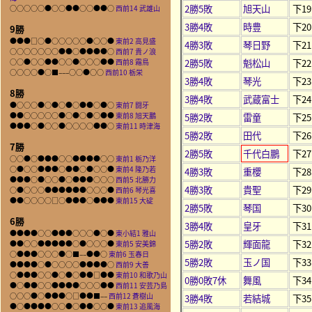
2勝5敗
旭天山
下19
○○○○○●○○●●○○●●○
西前14 武雄山
3勝4敗
時豊
下20
9勝
●●●□○●○○○○○●○○●
東前2 高見盛
4勝3敗
琴日野
下21
○○○○○○○●●○●●●●○
西前7 貴ノ浪
2勝5敗
魁松山
下22
○○●○○●●○○●○○○●●
西前8 霜鳥
○○○○●○■–––○○●○○
西前10 栃栄
3勝4敗
琴光
下23
8勝
3勝4敗
武蔵富士
下24
●○○○●○●○●○●●○●○
東前7 闘牙
●●○○○○○●○●○●○●●
東前8 旭天鵬
5勝2敗
雷童
下25
●●●○●○○●○○○○●●○
東前11 時津海
5勝2敗
田代
下26
7勝
2勝5敗
千代白鵬
下27
○○●○●●●○○●●●●○○
東前1 栃乃洋
○●○○●●●○●●○●○○●
東前4 隆乃若
4勝3敗
重櫻
下28
●●●○●○○●○●●●○○○
西前5 北勝力
4勝3敗
貴聖
下29
○●○○○●●●●●●○○○●
西前6 琴光喜
●●○○○○□○●●●○●●●
東前15 大碇
2勝5敗
琴国
下30
6勝
3勝4敗
皇牙
下31
●●●●○○●●●○○○●○●
東小結1 雅山
5勝2敗
輝面龍
下32
●●○○●●●●●○●○○○●
東前5 安美錦
○●●●○○○●○■––●●○
東前6 玉春日
5勝2敗
玉ノ国
下33
●●●●○●○○○○●●●●○
西前9 大善
○●●●○○●○●○●●□●●
東前10 和歌乃山
0勝0敗7休
舞風
下34
●○●●○○●●●●○○○●●
西前11 安芸乃島
○○○●○●●●○□●●■––
西前12 蒼樹山
3勝4敗
若結城
下35
●○●●●●○○●○●●○○●
東前13 追風海