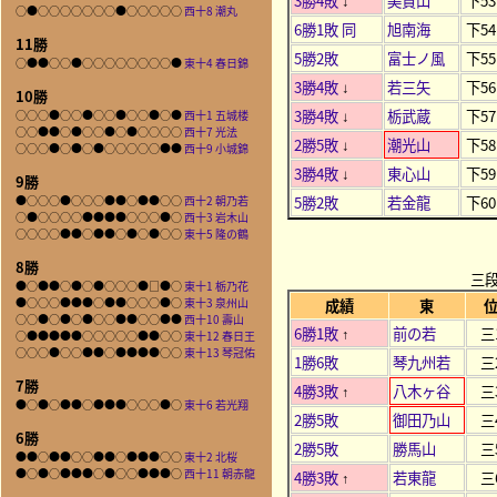
3勝4敗
美貴山
下53
↓
○●○○○○○○○●○○○○○
西十8 潮丸
6勝1敗 同
旭南海
下54
11勝
5勝2敗
富士ノ風
下55
○●●○○●○○○○○○○○●
東十4 春日錦
3勝4敗
若三矢
下56
↓
10勝
3勝4敗
栃武蔵
下57
○○○●○○●○○●○○●○●
西十1 五城楼
↓
○○●●○●○○●○●○○○○
西十7 光法
2勝5敗
潮光山
下58
↓
○○○●○●○●○○○○○●●
西十9 小城錦
3勝4敗
東心山
下59
↓
9勝
5勝2敗
若金龍
下60
●○○○●○○○●●○●●○○
西十2 朝乃若
○●○○○○●●●●○○○●○
西十3 岩木山
○○○○●●○●●○●○●○○
東十5 隆の鶴
8勝
三
●○●●○●○●○○○●□●○
東十1 栃乃花
●○○○●●●○●●○○○●○
東十3 泉州山
成績
東
○○●○●○●○○●●○○●●
西十10 壽山
6勝1敗
前の若
三
↑
○●●●●●○○○○○●●○○
東十12 春日王
○○○●○○●●○●●●●○○
東十13 琴冠佑
1勝6敗
琴九州若
三
7勝
4勝3敗
八木ヶ谷
三
↑
●○●○●●○●●●○○○●○
東十6 若光翔
2勝5敗
御田乃山
三
6勝
2勝5敗
勝馬山
三
●●○●●○○●●○●●●○○
東十2 北桜
●○●○●●●○●○○●●●○
西十11 朝赤龍
4勝3敗
若東龍
三
↑