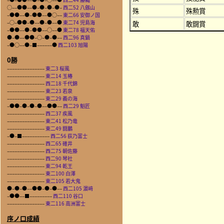
○––●●––●–●–●–●–
西二52 八劔山
殊
殊勲賞
–●●––●–●●––●○––
東二66 安御ノ国
–○–●●–●––●–●––●
東二74 児島海
敢
敢闘賞
–●●––●–●●––○––●
東二78 福天佑
●–●––●●–○–●–●––
西二96 真鍋
–●○––●–■––––––●
西二103 旭陽
0勝
–––––––––––––––
東二3 桜風
–––––––––––––––
東二14 玉椿
–––––––––––––––
西二18 千代錦
–––––––––––––––
東二23 若泉
–––––––––––––––
東二29 義の海
–●●–●–●–●––●●––
西二29 魁匠
–––––––––––––––
西二37 疾風
–––––––––––––––
東二41 松乃竜
–––––––––––––––
東二49 闘鵬
–●–■–––––––––––
西二56 荻乃富士
–––––––––––––––
西二65 碓井
–––––––––––––––
西二75 朝佐藤
–––––––––––––––
西二90 琴社
–––––––––––––––
東二94 乾王
–––––––––––––––
東二100 白澤
–––––––––––––––
東二105 若大鬼
●–●–●––●●–●–●––
西二105 濵﨑
–●●––■–––––––––
西二110 谷口
–––––––––––––––
東二116 高洲富士
序ノ口成績