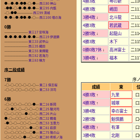
4勝3敗
琴の新
二11
●––●–●–●●–○–●––
西三80 神山
–●●–○–●–●–●–●––
東三95 内甑
4勝3敗
嶋田
二11
–○–●●––––––––––
西三99 清城
3勝4敗
北斗龍
二11
↓
●–●––●–●●–●–○––
西三100 増の海
4勝3敗
若武蔵
二11
0勝
–––––––––––––––
東三17 安咲海
2勝5敗
起龍山
二11
↓
●–●–●–●–●–●–●––
西三19 伊達錦
4勝3敗
木下
二11
–––––––––––––––
東三33 武甲山
–––––––––––––––
西三35 縄田
0勝0敗7休
高洲富士
二11
↓
–––––––––––––––
東三55 東輝龍
–––––––––––––––
西三62 若海力
3勝4敗
福本
二11
↓
–––––––––––––––
東三63 棟方
序二段成績
序
7勝
–○–○–○○–○–○–○––
東二1 保志桜
成績
東
–○–○–○○––○–○○––
東二53 洋司
4勝3敗
九里
口
↑
6勝
4勝3敗
城塚
口
↑
–○–○○–○––○○–●––
東二16 新岡
–○–●○–○––○–○––○
東二25 駿河司
3勝4敗
幸の富士
口
○––○–○○––●–○–○–
西二26 片山
2勝5敗
魁慎鵬
口
●–○––○○––○–○––○
西二32 鶴竜
–●○–○––○○–○–––○
西二53 玉豊力
4勝3敗
有澤
口
↑
–○–○–○–○○––●––○
東二61 萩原
○––○–○○–○––○●––
東二75 隆の山
3勝4敗
北剛
口
–○–○○–○–●––○––○
東二80 希帆ノ海