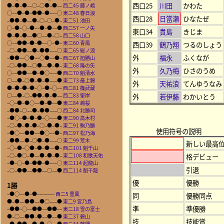
西口25
川田
かわた
●–●–●––○–○●–●––
西二45 藤ノ嶋
○––●–●–●●–●–––○
東二48 春日浪
西口28
日當瀬
ひなたぜ
–●●–●––●–○–○–●–
東二51 池田
○–●–○–●––●–●––●
西二57 一ノ矢
東口34
貴島
きじま
●–●–●––●○––●–○–
西二58 山口
○––●●–●–●––○–●–
東二60 青風
西口39
鶴乃翔
つるのしょう
–○–●●––●–●●–––○
東二65 総ノ浪
外
福永
ふくなが
–●●––○●––○●––●–
西二67 旭勝山
–○–●●––○●––●–●–
東二68 隆の矢
外
久乃梅
ひさのうめ
○––●●––●–●○–––●
西二70 魁清水
○––●–○●–●–●–––●
東二73 最上錦
外
天祐浪
てんゆうなみ
●–●–●–●–○–●–○––
西二81 篠武蔵
○––●–○–●●–●–●––
西二83 峯岸
外
若伊藤
わかいとう
–○–●–●○––●–●––●
東二84 嶋桜
–●●–○––●–●●–––○
西二84 北勝司
–●○–●–●–●–○–––●
東二90 高木村
–○–●–●–●–○–●–●–
東二91 駒乃勝
使用符号の説明
–●○––●●––●○––●–
西二97 松乃海
–●●––●–○●–●–––○
東二99 荒木
新しい最高
–○–●–○●–●–●––●–
西二101 魁千山
–○–●○–●––●–●–●–
東二108 和歌天佑
格デビュー
–●–○–●–●●–●–––○
東二114 起龍山
引退
–○–●●––●●––○––●
西二114 魁千龍
優
優勝
1勝
–●○––●–●–––––––
西二5 豊風
同
優勝同点
●–●––●●––●○–––●
東二9 宮乃島
準
準優勝
–●●–○––●●––●●––
東二18 雪の富士
●–○––●●–●––●––●
東二37 碧山
技
技能賞
–●–●●––●–●–○––●
西二44 藤縄