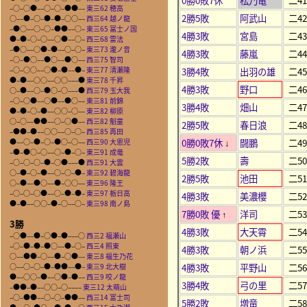
0勝0敗7休
松乃竜
二4
–○–○●––○–○–●●––
東三62 穂高
2勝5敗
阿武山
二4
○––●–○–●–●–○○––
西三64 越ノ龍
–●○––○–○–●●––○–
東三65 冨士ノ国
4勝3敗
宮島
二4
●–●–○–○––○●––○–
西三68 雷法
–●○––○●–●––○–○–
東三73 瀧ノ音
4勝3敗
藤嵐
二4
–○–●○––●○––●○––
西三75 智司
–○–○○––○●–●––●–
東三77 清瀬隆
3勝4敗
出羽の雄
二4
●–●––○○––○○–––●
東三78 千昇
4勝3敗
野口
二4
○–●––○–●○–○–––●
西三79 玉大我
–○–○●––○●––●○––
東三81 前錦
3勝4敗
畑山
二4
●–●–○–●––○○–○––
東三82 柳原
○–○––●●––○–○●––
西三82 魁童
2勝5敗
春日浪
二4
–●●–●––○○––○–○–
西三85 再田
0勝0敗7休
闘鵬
二4
●––○–●–○–●○–○––
西三90 大恩児
↓
–●–●○–○––○–●–○–
東三91 成竜
5勝2敗
壽
二5
–○–○–○–●–○●–––●
西三91 大雲
○–●–○–●––○–○–●–
東三92 碧海龍
2勝5敗
池田
二5
○–●––●○––●–○○––
東三96 隆王
–○–○–○●––○–●–●–
東三97 栃日高
4勝3敗
美濃櫻
二5
●–●––○○–●–○––○–
東三98 南ノ島
7勝0敗 優
洋司
二5
↑
3勝
4勝3敗
大天霄
二5
–○●––●–○●–●–––○
西三2 福瀬山
–○–●–●–●○––●–○–
西三4 照東
4勝3敗
朝ノ浜
二5
○––●●–○––●–○●––
東三8 福生乃花
4勝3敗
平野山
二5
○––○–○–●–●●––●–
東三9 北大樹
●––○○–●––○●–●––
西三9 咬ノ龍
3勝4敗
弓の里
二5
–●●–●––○○–○––––
東三12 太萌山
–○–●●––○–○–●●––
西三14 富士司
5勝2敗
増竜
二5