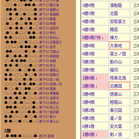
–●–○–○–●●––●○––
東下12 小戸龍
3勝4敗
濱魁龍
三5
–○○–●–○––●●–●––
西下12 霧の海
–●●–●––○–○–○–●–
西下14 福興山
4勝3敗
北龍
三6
○–●––●○–●–○––●–
東下17 星誕期
○–●––○–●○–●––●–
西下19 錦風
4勝3敗
安聡富士
三6
–■–○–●–○–●–●––○
東下20 時豊
○–●––●–●–○–●––○
西下21 高見花
4勝3敗
穂高
三6
–●○––●–○–○●–●––
東下23 琴光
0勝0敗7休
棟方
三6
●–●–○–○–○––●●––
西下23 武州山
↓
–●–●●––○–●○––○–
東下24 武蔵富士
3勝4敗
大勇地
三6
–○○––○–●–●●––●–
東下31 皇牙
–●●––○–○–●○–●––
西下32 力龍山
4勝3敗
冨士ノ国
三6
–●○–●–●––●○––○–
東下35 若結城
–○–●–●–●●––○––○
西下35 金親
5勝2敗
魁の山
三6
●–●––●–○–○–●––○
西下36 芳王
2勝5敗
福司
三6
–●○–○–●––○●–●––
西下37 寶智山
●–●––○○––●–○–●–
西下40 若駿河
1勝6敗
陸奥北海
三6
↓
●–●––○–○●––●–○–
東下43 若ノ城
–○–○○–●–●––●●––
西下43 安輝ノ花
2勝5敗
北勝国
三6
↓
●–○––●○––●●–––○
西下48 国東
3勝4敗
徳豪山
三7
○––○●–●––●○––●–
西下50 琴椎葉
●–●––●○–●–○––○–
西下51 旭照天
3勝4敗
睦龍山
三7
●–○–●––●○––○●––
東下53 美貴山
–●●–●––○○––○●––
東下56 若三矢
5勝2敗
春日国
三7
○––●–●○–○–●–●––
東下57 栃武蔵
●–●–○––○–●–○–●–
西下57 鈴川
4勝3敗
瀧ノ音
三7
●–●––○●–○––●––○
東下59 東心山
6勝1敗
安大葉
三7
2勝
1勝6敗
魁ノ浪
三7
↓
–●–●●–●–○–○––●–
西下9 若東