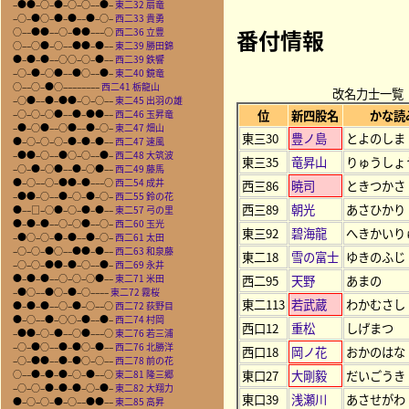
–●●–○–●–○–○––●–
東二32 扇竜
–○–●○–●–●––●–○–
西二33 貴勇
番付情報
○––●●––○–●●–––○
西二36 立豊
○––○●–○––●●–●––
東二39 勝田錦
●–●–●––○○–○–●––
西二39 鉄響
–○–●–○●––●○––●–
東二40 鏡竜
○––○–●○––––––––
西二41 栃龍山
改名力士一覧
–○●––●–●●–○–○––
東二45 出羽の雄
位
新四股名
かな読
–○–○–○●––●–●●––
西二46 玉昇竜
–●–○●––○●––●–○–
東二47 畑山
東三30
豊ノ島
とよのしま
●–○–○–○–●–●–●––
西二47 速風
–●●–○––●○–○––●–
西二48 大筑波
東三35
竜昇山
りゅうしょ
–○–●–○●––●–○●––
西二49 藤馬
●–○––○–●●–●–––○
西二54 成井
西三86
暁司
ときつかさ
–●●–○––●–○–●–○–
西二55 鈴の花
西三89
朝光
あさひかり
●––□–○●–○–●–●––
東二57 弓の里
●–●–●––○–○●––○–
西二60 玉光
東三92
碧海龍
へきかいり
–●○–○–●–●––●–○–
西二61 太田
–○–○–●○––●●–●––
西二63 和泉藤
東二18
雪の富士
ゆきのふじ
–○–○–●●–●–○––●–
西二69 永井
●–●–●––○–○–○●––
東二71 米田
西二95
天野
あまの
–●○––●○–●–○––––
東二72 霧桜
東二113
若武蔵
わかむさし
●–●–●––○–●–○––○
西二72 荻野目
●–○––●–○○–●––●–
西二74 村岡
西口12
重松
しげまつ
–●●–○–●––○●–––○
東二76 若三浦
–○–●○––●–●○–●––
西二76 北勝洋
西口18
岡ノ花
おかのはな
–○–●●––●–●○–○––
西二78 前の花
東口27
大剛毅
だいごうき
○––●–●–●–○–●––○
東二81 隆三郷
–○–○–●–●–●–○–●–
東二82 大翔力
東口39
浅瀬川
あさせがわ
●–○–○–●–○––●●––
東二85 高昇