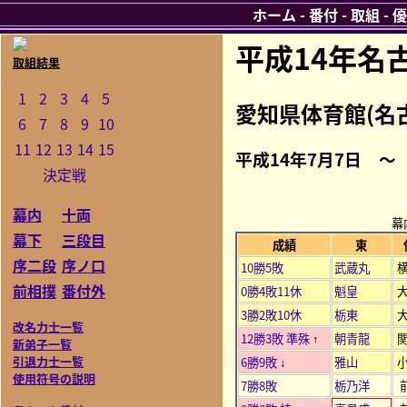
ホーム
-
番付
-
取組
-
優
平成14年名
取組結果
1
2
3
4
5
愛知県体育館(名
6
7
8
9
10
11
12
13
14
15
平成14年7月7日 ～ 
決定戦
幕内
十両
幕
幕下
三段目
成績
東
序二段
序ノ口
10勝5敗
武蔵丸
前相撲
番付外
0勝4敗11休
魁皇
3勝2敗10休
栃東
改名力士一覧
12勝3敗 準殊
朝青龍
↑
新弟子一覧
引退力士一覧
6勝9敗
雅山
↓
使用符号の説明
7勝8敗
栃乃洋