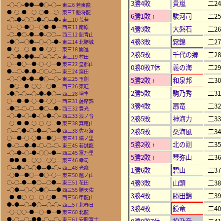
3勝4敗
貴嵐
二2
–○–○–●●––●○–○––
東三6 若東龍
●–○–●––○–○●––○–
東三7 魁将龍
6勝1敗
駿河司
二2
↑
–○–●–○○–●–○––●–
東三10 荒若
○––○–●○––○●–●––
西三11 南原
4勝3敗
大磐石
二2
–○–●○–●––●–○○––
西三12 魁青山
4勝3敗
霧錦
二2
–●○––○●––○–○–●–
東三14 北勝城
●–○––○–●–●–○○––
東三18 開進
2勝5敗
千代の郷
二2
–○–●–●●––○–○–○–
東三19 村田
○––●○––●–○–○––●
東三22 皇都山
0勝0敗7休
義の海
二2
●––○–●–●–○○–○––
東三24 窪田
–○–○●–●––●○––○–
東三25 玉劍
5勝2敗
和泉邦
二3
↑
–●○––●–○○––○●––
西三26 東旺
2勝5敗
駒乃秀
二3
–●○–○––○–●–●○––
西三28 増隼
○––●–●–○–●–○○––
西三31 薩摩錦
3勝4敗
扇竜
二3
–●○–○–○––●○––●–
西三32 豊光
–○–●–○–●–○–●–○–
西三33 浪ノ音
2勝5敗
神海力
二3
–○–●–●–○–○–○––●
東三38 箕應山
2勝5敗
桑海風
二3
○––○●–○–●––○––●
西三38 佐々波
○––●–○–○●––●○––
東三41 塙ノ里
5勝2敗
北の剛
二3
↑
●–○––●–●–○–○–○–
東三45 若誠龍
–○–●–○–●–○○–●––
西三45 富乃里
5勝2敗
琴弥山
二3
↑
–●●–●––○○––○○––
東三46 幸司
○––●–○–○●––●–○–
西三48 光龍
1勝6敗
碧山
二3
–○●––●○––●○–○––
東三50 越ノ山
4勝3敗
山頭
二3
○–○–●––●○––○●––
東三51 花田
–○●––○–○–●○–––●
西三55 勝天佑
3勝4敗
勝田錦
二3
–●–●○–○––○–○●––
西三56 甲龍山
●–●––○–●○––○–○–
西三57 北春日
3勝4敗
鏡竜
二4
–○–○○–●––○–●––●
東三60 北龍
●–○––○–●●–○––○–
東三61 安聡富士