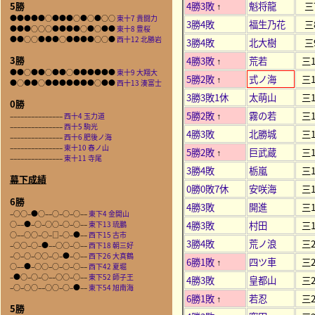
4勝3敗
魁将龍
三
5勝
↑
●●●●●○●●●○●○●○○
東十7 貴闘力
3勝4敗
福生乃花
三
●●●○○○●●●●○●○●●
東十8 豊桜
●●○○●●●○●●●●○○●
西十12 北勝岩
3勝4敗
北大樹
三
3勝
4勝3敗
荒若
三1
↑
●●○●●○●●○●●●●●●
東十9 大翔大
5勝2敗
式ノ海
三1
↑
●○●●○●●●●●●●○●●
西十13 湊富士
3勝3敗1休
太萌山
三1
0勝
5勝2敗
霧の若
三1
–––––––––––––––
西十4 玉力道
↑
–––––––––––––––
西十5 駒光
4勝3敗
北勝城
三1
–––––––––––––––
西十6 肥後ノ海
–––––––––––––––
東十10 春ノ山
5勝2敗
巨武蔵
三1
↑
–––––––––––––––
東十11 寺尾
3勝4敗
栃嵐
三1
幕下成績
0勝0敗7休
安咲海
三1
6勝
4勝3敗
開進
三1
–○○–●○––○–○–○––
東下4 金開山
4勝3敗
村田
三1
○––●–○–○○–○–○––
東下13 琉鵬
○––○○–○–□–○–●––
西下15 古市
3勝4敗
荒ノ浪
三2
–○○–○–●––○○–○––
西下18 朝三好
–○–○–○○–○–●–○––
西下26 大真鶴
6勝1敗
四ツ車
三2
↑
○––●–○○–○–○–○––
西下42 夏堀
–●○–○–○––○○–○––
東下52 師子王
4勝3敗
皇都山
三2
–○–○○––○○–○–●––
東下54 旭南海
6勝1敗
若忍
三2
↑
5勝