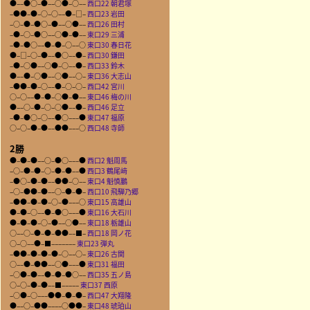
●––●○–●––○●–○––
西口22 朝君塚
–●●–●–○–○––●–□–
西口23 岩田
–○–●–●○–●––○●––
西口26 田村
–●–○–●○––○●–●––
東口29 三浦
–●–●○––●–●–○––○
東口30 春日花
●–□–○–●––●○––●–
西口30 鎌田
–●–○●––○●–○––●–
西口33 鈴木
●––●–○●––○●––○–
東口36 大志山
–●●–●–○––●–○–○–
西口42 宮川
○–○––●–●–○●–●––
東口46 梅の川
●––○–●–○–○●––●–
西口46 足立
–●–●○–○––●○–––●
東口47 福原
○–○–●–●––●●–––○
西口48 寺師
2勝
●–●–●––○–●○–––●
西口2 魁周馬
–○–●–●–○–●–●––●
西口3 鶴尾﨑
–●○–●–●––●●–○––
東口4 魁慎鵬
–○–●●–●––○–●–●–
西口10 飛騨乃郷
–●●–●–●–○–●–––○
東口15 高雄山
●–●–○––●–●○–––●
東口16 大石川
●–●–●–○–●––○●––
東口18 栃雄山
○––○–●–●–●●––■–
西口18 岡ノ花
○–○––●–■–––––––
東口23 弾丸
–●●–●–●–●–○––○–
東口26 古関
○––●–●●––○●–––●
東口31 福田
–○●–●––●–●–●○––
西口35 五ノ島
○–○–●–●––■–––––
東口37 西原
–○●–○–––●●–●–●–
西口47 大翔隆
●––○–●●––––○●●–
東口48 琥珀山