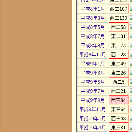
平成8年1月
西二107
平成8年3月
西二139
平成8年5月
西二58
平成8年7月
東二31
平成8年9月
東二73
平成8年11月
西二28
平成9年1月
東二49
平成9年3月
東二26
平成9年5月
西二5
平成9年7月
西二21
平成9年9月
西三84
平成9年11月
東三64
平成10年1月
西三48
平成10年3月
東三31