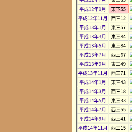
平成12年9月
東下55
平成12年11月
西三12
平成13年1月
東三57
平成13年3月
東三84
平成13年5月
東三84
平成13年7月
西三67
平成13年9月
東三49
平成13年11月
西三71
平成14年1月
東三43
平成14年3月
西三18
平成14年5月
東三33
平成14年7月
西三55
平成14年9月
西三41
平成14年11月
西三15