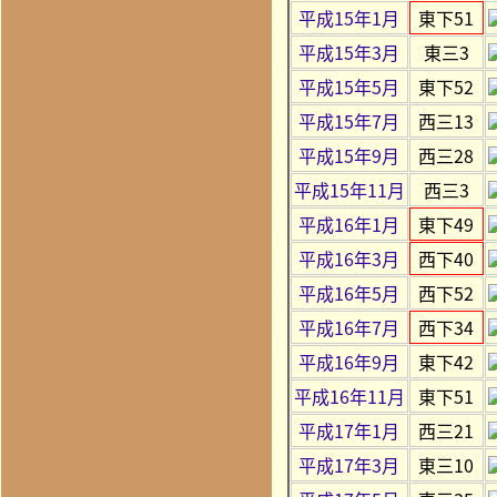
平成15年1月
東下51
平成15年3月
東三3
平成15年5月
東下52
平成15年7月
西三13
平成15年9月
西三28
平成15年11月
西三3
平成16年1月
東下49
平成16年3月
西下40
平成16年5月
西下52
平成16年7月
西下34
平成16年9月
東下42
平成16年11月
東下51
平成17年1月
西三21
平成17年3月
東三10