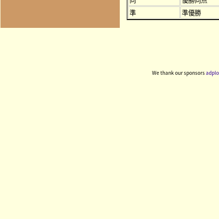
準
準優勝
We thank our sponsors
adplo