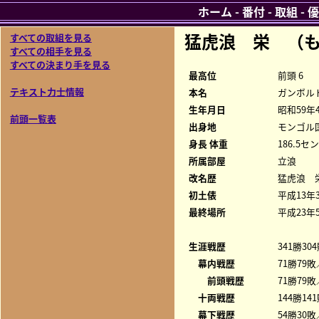
ホーム
-
番付
-
取組
-
優
猛虎浪 栄 （
すべての取組を見る
すべての相手を見る
すべての決まり手を見る
最高位
前頭 6
テキスト力士情報
本名
ガンボル
生年月日
昭和59年
前頭一覧表
出身地
モンゴル
身長 体重
186.5セ
所属部屋
立浪
改名歴
猛虎浪 
初土俵
平成13年
最終場所
平成23年
生涯戦歴
341勝30
幕内戦歴
71勝79敗
前頭戦歴
71勝79敗
十両戦歴
144勝14
幕下戦歴
54勝30敗