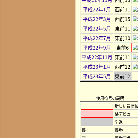
平成22年1月
西前11
平成22年3月
西前15
平成22年5月
東前11
平成22年7月
東前10
平成22年9月
東前6
平成22年11月
東前11
平成23年1月
西前12
平成23年5月
東前12
使用符号の説明
新しい最高
格デビュー
引退
優
優勝
同
優勝同点