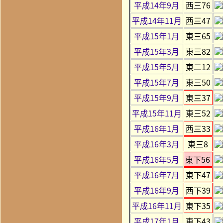
平成14年9月
西三76
平成14年11月
西三47
平成15年1月
東三65
平成15年3月
東三82
平成15年5月
東二12
平成15年7月
東三50
平成15年9月
東三37
平成15年11月
東三52
平成16年1月
西三33
平成16年3月
東三8
平成16年5月
東下56
平成16年7月
東下47
平成16年9月
西下39
平成16年11月
東下35
平成17年1月
東下43