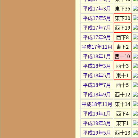
平成17年3月
東下35
平成17年5月
東下30
平成17年7月
西下19
平成17年9月
西下8
平成17年11月
東下2
平成18年1月
西十10
平成18年3月
西十3
平成18年5月
東十1
平成18年7月
西十5
平成18年9月
西十12
平成18年11月
東十14
平成19年1月
西下4
平成19年3月
東下1
平成19年5月
西十13