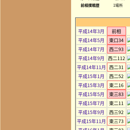
前相撲戦歴
1場所
平成14年3月
前相
平成14年5月
東口34
平成14年7月
西二93
平成14年9月
西二112
平成14年11月
西二31
平成15年1月
西二52
平成15年3月
東二16
平成15年5月
東三83
平成15年7月
東二11
平成15年9月
西三92
平成15年11月
東三73
平成16年1月
東三83