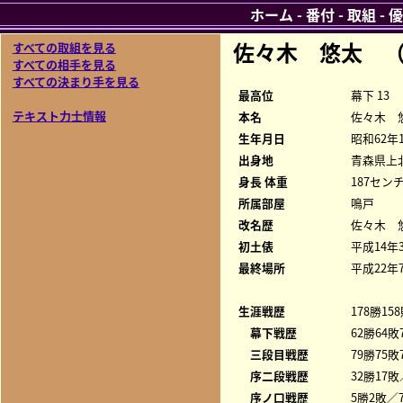
ホーム
-
番付
-
取組
-
優
佐々木 悠太 
すべての取組を見る
すべての相手を見る
すべての決まり手を見る
最高位
幕下 13
テキスト力士情報
本名
佐々木 
生年月日
昭和62年
出身地
青森県上
身長 体重
187センチ
所属部屋
鳴戸
改名歴
佐々木 
初土俵
平成14年
最終場所
平成22年
生涯戦歴
178勝15
幕下戦歴
62勝64敗
三段目戦歴
79勝75敗
序二段戦歴
32勝17敗
序ノ口戦歴
5勝2敗／7