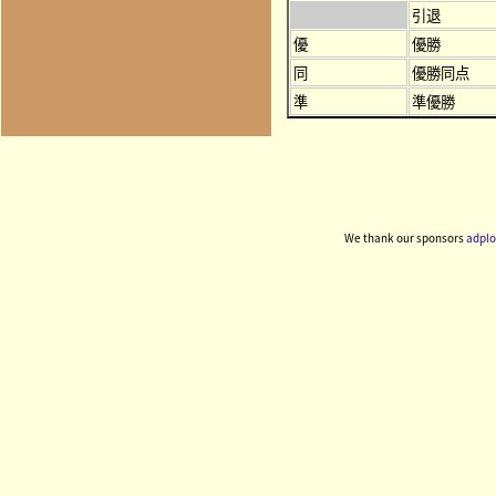
引退
優
優勝
同
優勝同点
準
準優勝
We thank our sponsors
adplo