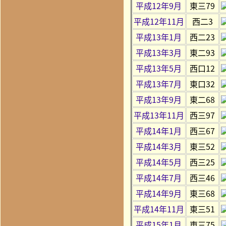
平成12年9月
東三79
平成12年11月
西二3
平成13年1月
西二23
平成13年3月
東二93
平成13年5月
西口12
平成13年7月
東口32
平成13年9月
東二68
平成13年11月
西三97
平成14年1月
西三67
平成14年3月
東三52
平成14年5月
西三25
平成14年7月
西三46
平成14年9月
東三68
平成14年11月
東三51
平成15年1月
東三75