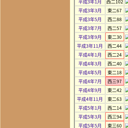
平成3年1月
西二102
平成3年3月
東二67
平成3年5月
西二88
平成3年7月
西二57
平成3年9月
東二30
平成3年11月
西二44
平成4年1月
西二24
平成4年3月
西二40
平成4年5月
東二18
平成4年7月
西三97
平成4年9月
東二42
平成4年11月
東二63
平成5年1月
西二14
平成5年3月
西三94
平成5年5月
東三60