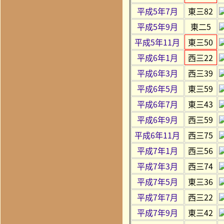
平成5年7月
東三82
平成5年9月
東二5
平成5年11月
東三50
平成6年1月
西三22
平成6年3月
西三39
平成6年5月
東三59
平成6年7月
東三43
平成6年9月
西三59
平成6年11月
西三75
平成7年1月
西三56
平成7年3月
西三74
平成7年5月
東三36
平成7年7月
西三22
平成7年9月
東三42