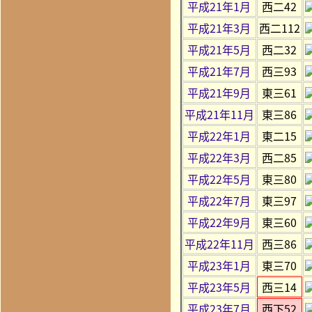
平成21年1月
西二42
平成21年3月
西二112
平成21年5月
西二32
平成21年7月
西三93
平成21年9月
東三61
平成21年11月
東三86
平成22年1月
東二15
平成22年3月
西二85
平成22年5月
東三80
平成22年7月
東三97
平成22年9月
東三60
平成22年11月
西三86
平成23年1月
東三70
平成23年5月
西三14
平成23年7月
西下52