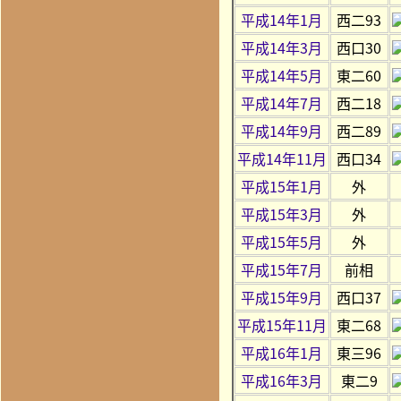
平成14年1月
西二93
平成14年3月
西口30
平成14年5月
東二60
平成14年7月
西二18
平成14年9月
西二89
平成14年11月
西口34
平成15年1月
外
平成15年3月
外
平成15年5月
外
平成15年7月
前相
平成15年9月
西口37
平成15年11月
東二68
平成16年1月
東三96
平成16年3月
東二9