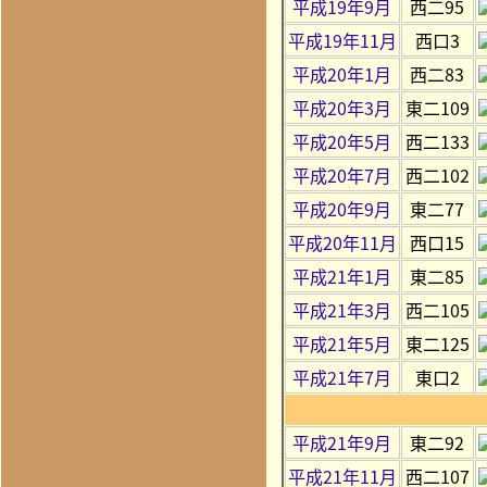
平成19年9月
西二95
平成19年11月
西口3
平成20年1月
西二83
平成20年3月
東二109
平成20年5月
西二133
平成20年7月
西二102
平成20年9月
東二77
平成20年11月
西口15
平成21年1月
東二85
平成21年3月
西二105
平成21年5月
東二125
平成21年7月
東口2
平成21年9月
東二92
平成21年11月
西二107