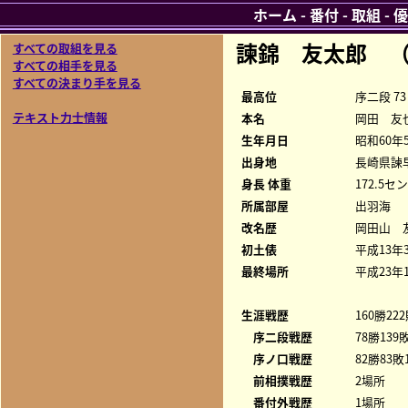
ホーム
-
番付
-
取組
-
優
諫錦 友太郎 
すべての取組を見る
すべての相手を見る
すべての決まり手を見る
最高位
序二段 73
テキスト力士情報
本名
岡田 友
生年月日
昭和60年
出身地
長崎県諫
身長 体重
172.5セ
所属部屋
出羽海
改名歴
岡田山 友
初土俵
平成13年
最終場所
平成23年
生涯戦歴
160勝22
序二段戦歴
78勝139
序ノ口戦歴
82勝83敗
前相撲戦歴
2場所
番付外戦歴
1場所