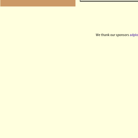
We thank our sponsors
adplo