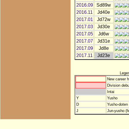
2016.09
Sd89w
2016.11
Jd40e
2017.01
Jd72w
2017.03
Jd30e
2017.05
Jd6w
2017.07
Jd31e
2017.09
Jd8e
2017.11
Jd23e
Lege
New career h
Division debu
Intai
Y
Yusho
D
Yusho-doten (
J
Jun-yusho (f