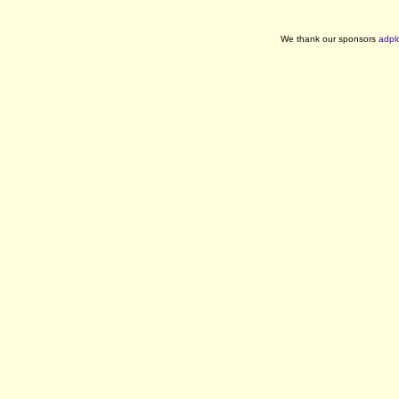
We thank our sponsors
adpl