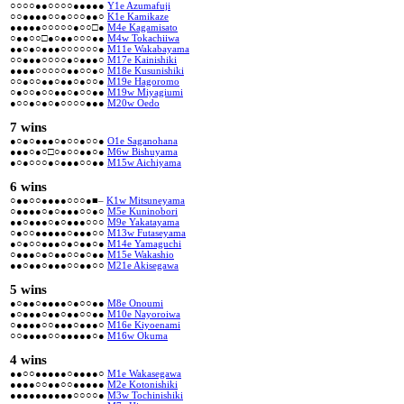
○○○○●●○○○○●●●●●
Y1e Azumafuji
○○●●●●○○●○○○●●○
K1e Kamikaze
●●●●●○○○○○●○○□●
M4e Kagamisato
○●●○○□●○●●○○○●●
M4w Tokachiiwa
●●○●○●●●○○○○○○●
M11e Wakabayama
○○●●●○○○○●○●●●○
M17e Kainishiki
●●●●○○○○○●●○○●○
M18e Kusunishiki
○○●○○●●○●●○●○○●
M19e Hagoromo
○●○○●○○●●○●○○●●
M19w Miyagiumi
●○○●○●○●○○○○●●●
M20w Oedo
7 wins
●○●○●●●○●○○●○○●
O1e Saganohana
●●●○●○□○●○○●●○●
M6w Bishuyama
●○●○○○●○●●●○○●●
M15w Aichiyama
6 wins
○●●○○●●●●○○○●■–
K1w Mitsuneyama
○●●●●○●○●●●○○●○
M5e Kuninobori
●●○●●●○●○●●●○○○
M9e Yakatayama
○●○○●●●●●○●●●○○
M13w Futaseyama
●○●○○●●●○●○●●○●
M14e Yamaguchi
○●●●○●○●●○○●○●●
M15e Wakashio
●●○●●○●●●○○●●○○
M21e Akisegawa
5 wins
●○●●○●●●●○●○○●●
M8e Onoumi
●○●●●○●●○●●○○●●
M10e Nayoroiwa
○●●●●○○●●●○●●●○
M16e Kiyoenami
○○●●●●○○●●●●●○●
M16w Okuma
4 wins
●●○○●●●●●○●●●●○
M1e Wakasegawa
●●●●○○●●○○●●●●●
M2e Kotonishiki
●●●●●●●●●●○○○○●
M3w Tochinishiki