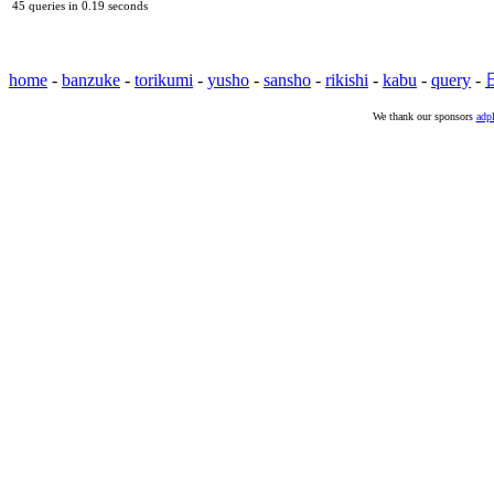
45 queries in 0.19 seconds
home
-
banzuke
-
torikumi
-
yusho
-
sansho
-
rikishi
-
kabu
-
query
-
We thank our sponsors
adpl