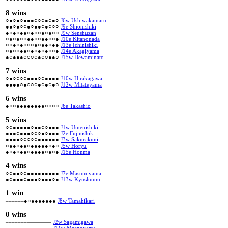
8 wins
○●○●○●●●○○○●○●○
J6w Ushiwakamaru
●●○●○○●○●●○●○○○
J9e Shionishiki
●○●○●●○●○○●○●○○
J9w Senshuzan
○●○●○○●●○○●●○○●
J10e Kitanonada
○○●○●○○○●○●●○●●
J13e Ichinishiki
○●○○●●○●○●○●○○●
J14e Akagiyama
●○●●●○○○○●○○●●○
J15w Dewaminato
7 wins
○●○○○○●●●○○●●●●
J10w Hirakagawa
●●●●○●○○○●○●○●○
J12w Mitateyama
6 wins
●○○●●●●●●●●○○○○
J6e Takashio
5 wins
○○●●●●●○●●○○●●●
J1w Umenishiki
●●●○●●●○○○●○●●●
J2e Fujinishiki
●●●●○○○○○●●●●●●
J3w Sakurakuni
○●●○●●○●●●●●○●○
J5w Horyu
●○●○●●○●●●●○●○●
J15e Honma
4 wins
○○●●○○●●●●●●●●●
J7e Masumiyama
●○●●●○●●●○●●●○●
J13w Kyushuumi
1 win
––––––●○●●●●●●●
J8w Tamahikari
0 wins
–––––––––––––––
J2w Sagamigawa