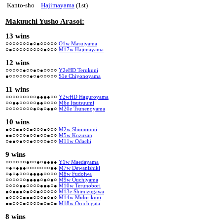
Kanto-sho
Hajimayama
(1st)
Makuuchi Yusho Arasoi:
13 wins
○○○○○○○●○●○○○○○
O1w Masuiyama
○●○○○○○○○○○●○○○
M17w Hajimayama
12 wins
○○○○○●○○●○●○○○○
Y2eHD Terukuni
●○○○○○○●○●○○○○○
S1e Chiyonoyama
11 wins
○○○○○○○○○●●●●○○
Y2wHD Haguroyama
○○●●○○○○○●●○○○○
M6e Itsutsuumi
○○○○○○○○●○●○●●○
M20e Tsunenoyama
10 wins
●○○●●○○●○○○●○○○
M2w Shionoumi
●●○○○○●○○●○○●○○
M5w Kozuzan
○●●○●○○●○○○○●○○
M11w Odachi
9 wins
○○○○○○●○○●○●●●●
Y1w Maedayama
○●○●●●○○○○○○○●●
M7w Dewanishiki
○●○●○○○●●●●○○○○
M8w Fudoiwa
○○○○○○●●●●○●○●○
M9w Ouchiyama
○○○○●●○○○○●●●○●
M10w Terunobori
●○●●●○●○○●○○○○○
M13e Shimizugawa
●○○○○●●●○○○●○●○
M14w Midorikuni
●●○○○●○○○○●○●○●
M18w Orochigata
8 wins