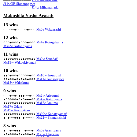
–––––––––––––––
J11w Maenoyama
J11wOB Shinanogawa
–––––––––––––––
J14w Mihamanada
Makushita Yusho Arasoi:
13 wins
○○○○○●○○○○○●○○○
Ms6e Wakaarashi
12 wins
○○○●○○○●○○○●○○○
Ms4e Kotogahama
Ms23e Notonoyama
11 wins
○●○○●○○○○●○○○●○
Ms9w Sanada#
Ms19w Wakaokiyama#
10 wins
●●○●○○●○○○○○●○○
Ms10w Isonoumi
○○●○○●○●○●○●○○○
Ms11e Nanasegawa
Ms18w Wakakuni
9 wins
○○○●○●○●●●○○●○○
Ms2w Arisoumi
●○○○○○●○●○●●●○○
Ms4w Kainoyama
●○○○○●○●●○○●○○●
Ms12e Arauma
Ms17e Odate
Ms19e Kakureizan
●●○●○○○○●●○●○○○
Ms20w Kanatayama#
●○●○○●●●○●○○○○○
Ms22w Shimanishiki
8 wins
●○○●○●●●○○●○○●○
Ms3e Asamiyama
●○●○○○●○●●○○●○●
Ms5w Ohiyama