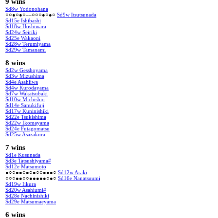
9 wins
Sd8w Yodonohana
○○●○●○––○○○●○●○
Sd9w Itsutsunada
Sd15e Ishibashi
Sd18w Hoshiwara
Sd24w Seiriki
Sd25e Wakaoni
Sd28w Terumiyama
Sd29w Tamanami
8 wins
Sd2w Gesshoyama
Sd3w Mizushima
Sd4e Asahiiwa
Sd4w Kurodayama
Sd7w Wakatsubaki
Sd10w Michishio
Sd14e Sanukifuji
Sd17w Kuninishiki
Sd22e Tsukishima
Sd22w Ikomayama
Sd24e Futagomatsu
Sd25w Asazakura
7 wins
Sd1e Kusunada
Sd3e Tatsushiyama#
Sd12e Matsumoto
●○○●●○●○●○○●●●○
Sd12w Araki
○○○●●○○●●●●●○●○
Sd16e Nanatsuumi
Sd19w Iikura
Sd20w Asahiumi#
Sd28e Nachinishiki
Sd29e Matsumaeyama
6 wins