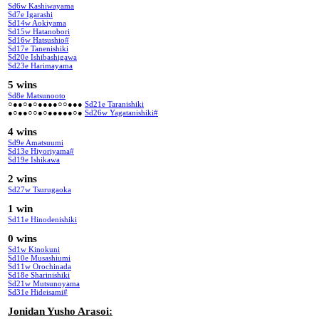
Sd6w Kashiwayama
Sd7e Igarashi
Sd14w Aokiyama
Sd15w Hatanobori
Sd16w Hatsushio#
Sd17e Tanenishiki
Sd20e Ishibashigawa
Sd23e Harimayama
5 wins
Sd8e Matsunooto
○●●○●○●●●●○○●●●
Sd21e Taranishiki
●○●●○○●○●●●●●○●
Sd26w Yagatanishiki#
4 wins
Sd9e Amatsuumi
Sd13e Hiyoriyama#
Sd19e Ishikawa
2 wins
Sd27w Tsurugaoka
1 win
Sd11e Hinodenishiki
0 wins
Sd1w Kinokuni
Sd10e Musashiumi
Sd11w Orochinada
Sd18e Sharinishiki
Sd21w Mutsunoyama
Sd31e Hideisami#
Jonidan Yusho Arasoi: