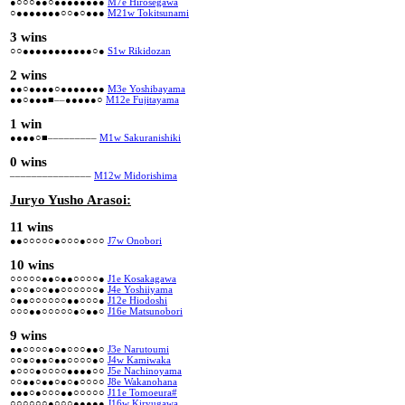
●○○○●●○●●●●●●●●
M7e Hirosegawa
○●●●●●●●○○●○●●●
M21w Tokitsunami
3 wins
○○●●●●●●●●●●●○●
S1w Rikidozan
2 wins
●●○●●●●○●●●●●●●
M3e Yoshibayama
●●○●●●■––●●●●●○
M12e Fujitayama
1 win
●●●●○■–––––––––
M1w Sakuranishiki
0 wins
–––––––––––––––
M12w Midorishima
Juryo Yusho Arasoi:
11 wins
●●○○○○○●○○○●○○○
J7w Onobori
10 wins
○○○○○●●○●●○○○○●
J1e Kosakagawa
●○○●○○●●○○○○○○●
J4e Yoshiiyama
○●●○○○○○○●●○○○●
J12e Hiodoshi
○○○●●○○○○○●○●●○
J16e Matsunobori
9 wins
●●○○○○●○●○○○●●○
J3e Narutoumi
○○●○●●○●●○○○○●○
J4w Kamiwaka
●○○○●○○○○●●●●○○
J5e Nachinoyama
○○●●○●●○●○●○○○○
J8e Wakanohana
●●●○●○○○●●○○○○○
J11e Tomoeura#
○○○○○○●○○○●●●●●
J16w Kiryugawa