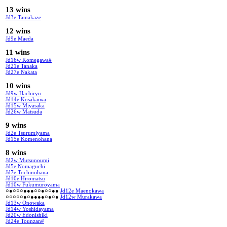
13 wins
Jd3e Tamakaze
12 wins
Jd9e Maeda
11 wins
Jd16w Komegawa#
Jd21e Tanaka
Jd27e Nakata
10 wins
Jd9w Hachiryu
Jd14e Kosakaiwa
Jd15w Miyasaka
Jd26w Matsuda
9 wins
Jd2e Tsurumiyama
Jd15e Komenohana
8 wins
Jd2w Mutsunoumi
Jd5e Nomaguchi
Jd7e Tochinohana
Jd10e Hiromatsu
Jd10w Fukumuroyama
○●○○○●●●○○●○○●●
Jd12e Maenokawa
○○○○○●○●●●●○●○●
Jd12w Murakawa
Jd13w Onowaka
Jd14w Yoshidayama
Jd20w Edonishiki
Jd24e Tounzan#