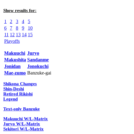
Show results for:
1
2
3
4
5
6
7
8
9
10
11
12
13
14
15
Playoffs
Makuuchi
Juryo
Makushita
Sandanme
Jonidan
Jonokuchi
Mae-zumo
Banzuke-gai
Shikona Changes
Shin-Deshi
Retired Rikishi
Legend
Text-only Banzuke
Makuuchi W/L-Matrix
Juryo W/L-Matrix
Sekitori W/L-Matrix