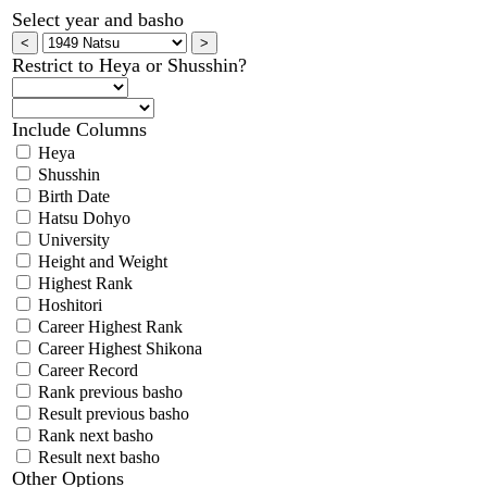
Select year and basho
Restrict to Heya or Shusshin?
Include Columns
Heya
Shusshin
Birth Date
Hatsu Dohyo
University
Height and Weight
Highest Rank
Hoshitori
Career Highest Rank
Career Highest Shikona
Career Record
Rank previous basho
Result previous basho
Rank next basho
Result next basho
Other Options