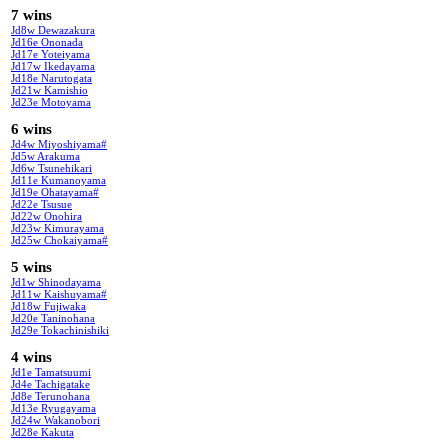
7 wins
Jd8w Dewazakura
Jd16e Ononada
Jd17e Yoteiyama
Jd17w Ikedayama
Jd18e Narutogata
Jd21w Kamishio
Jd23e Motoyama
6 wins
Jd4w Miyoshiyama#
Jd5w Arakuma
Jd6w Tsunehikari
Jd11e Kumanoyama
Jd19e Ohatayama#
Jd22e Tsusue
Jd22w Onohira
Jd23w Kimurayama
Jd25w Chokaiyama#
5 wins
Jd1w Shinodayama
Jd11w Kaishuyama#
Jd18w Fujiwaka
Jd20e Taninohana
Jd29e Tokachinishiki
4 wins
Jd1e Tamatsuumi
Jd4e Tachigatake
Jd8e Terunohana
Jd13e Ryugayama
Jd24w Wakanobori
Jd28e Kakuta