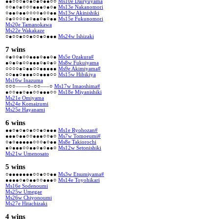
●●○○○●○●○●○●●○○
Ms10e Dairyuyama
○○●○●○○○●●●○●○●
Ms13e Nakanomori
○●●○●●○○○○●○○●●
Ms13w Akinishiki
○●○○○○●○●●○●○●●
Ms15e Fukunomori
Ms20e Tamanokawa
Ms22e Wakakaze
○●○○●○○●○○●○●●●
Ms24w Ishizaki
7 wins
○●○○●○○●●●○●●○●
Ms5e Ozakura#
●○●○●○○●●●○●○●○
Ms8w Fukuiyama
○○○○●○●●○○●●●●●
Ms9e Akimiyama#
○○●●○●●●○○●●●○○
Ms15w Hibikiya
Ms16w Inazuma
○○○––––○–○○–––○
Ms17w Imaoshima#
●○○●●○●●○○●●●○○
Ms18e Miyanishiki
Ms21e Omiyama
Ms24e Komaizumi
Ms25e Hayanami
6 wins
●●○●○●○●○○●○●●●
Ms1e Ryohozan#
●●●○●●○○●●●○○●○
Ms7w Tomoeumi#
○●○●●●●●○○○●○●●
Ms8e Takiorochi
●○●●●○○●●○●○●●○
Ms12w Setonishiki
Ms21w Umenosato
5 wins
○●●●●●●●○○●○○●●
Ms3w Etsumiyama#
●●●●○●○●●○○●●●○
Ms14e Toyohikari
Ms16e Sodenoumi
Ms25w Umegae
Ms26w Chiyonoumi
Ms27e Hitachizaki
4 wins