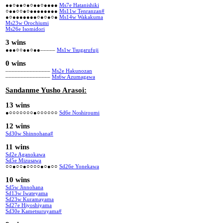
●●○●●○●○●●○●●●●
Ms7e Hatanishiki
○●●○○●○●●●●●●●●
Ms11w Tenranzan#
●○●●●●●●●○●○●○●
Ms14w Wakakuma
Ms23w Orochiumi
Ms26e Isomidori
3 wins
●●●○○●●○●●–––––
Ms1w Tsugarufuji
0 wins
–––––––––––––––
Ms2e Hakunozan
–––––––––––––––
Ms6w Azumagawa
Sandanme Yusho Arasoi:
13 wins
●○○○○○○○●○○○○○○
Sd6e Noshiroumi
12 wins
Sd30w Shinnohana#
11 wins
Sd2e Aganokawa
Sd5e Mizusawa
○○●○○●○○○○●○●○○
Sd26e Yonekawa
10 wins
Sd5w Jinnohana
Sd13w Iwateyama
Sd23w Kuramayama
Sd27e Hiyoshiyama
Sd30e Kametsuruyama#