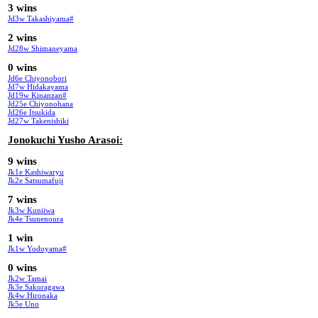
3 wins
Jd3w Takashiyama#
2 wins
Jd28w Shimaneyama
0 wins
Jd6e Chiyonobori
Jd7w Hidakayama
Jd19w Kinanzan#
Jd25e Chiyonohana
Jd26e Itsukida
Jd27w Takenishiki
Jonokuchi Yusho Arasoi:
9 wins
Jk1e Kashiwaryu
Jk2e Satsumafuji
7 wins
Jk3w Kuniiwa
Jk4e Tsunenoura
1 win
Jk1w Yodoyama#
0 wins
Jk2w Tamai
Jk3e Sakuragawa
Jk4w Hironaka
Jk5e Uno