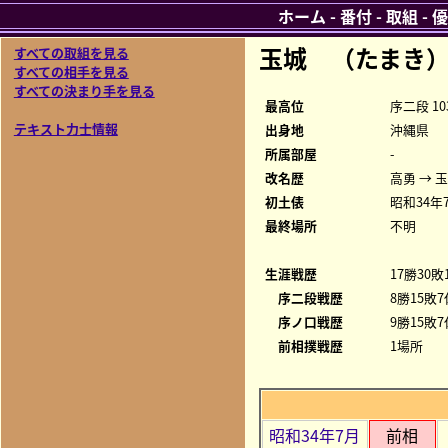
ホーム
-
番付
-
取組
-
優
玉城 （たまき
すべての取組を見る
すべての相手を見る
すべての決まり手を見る
最高位
序二段 10
テキスト力士情報
出身地
沖縄県
所属部屋
-
改名歴
高勇 → 
初土俵
昭和34年
最終場所
不明
生涯戦歴
17勝30敗
序二段戦歴
8勝15敗7
序ノ口戦歴
9勝15敗7
前相撲戦歴
1場所
昭和34年7月
前相