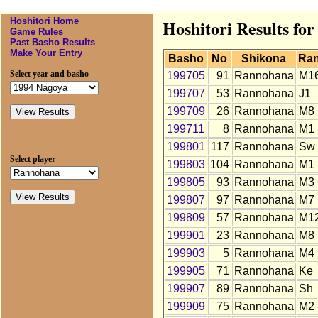
Hoshitori Home
Hoshitori Results fo
Game Rules
Past Basho Results
Make Your Entry
Basho
No
Shikona
Ra
Select year and basho
199705
91
Rannohana
M1
199707
53
Rannohana
J1
199709
26
Rannohana
M8
199711
8
Rannohana
M1
199801
117
Rannohana
Sw
Select player
199803
104
Rannohana
M1
199805
93
Rannohana
M3
199807
97
Rannohana
M7
199809
57
Rannohana
M1
199901
23
Rannohana
M8
199903
5
Rannohana
M4
199905
71
Rannohana
Ke
199907
89
Rannohana
Sh
199909
75
Rannohana
M2